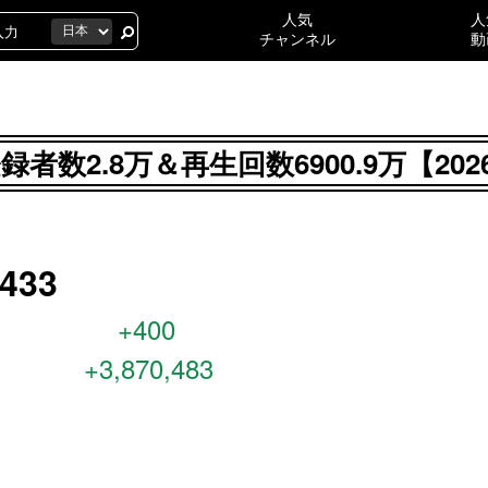
人気
人
チャンネル
動
録者数2.8万＆再生回数6900.9万【2
33
+400
+3,870,483