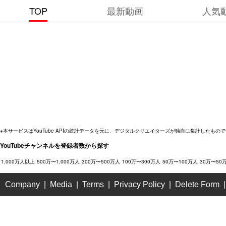
TOP
最新動画
人気
※本サービスはYouTube APIの統計データを元に、デジタルクリエイターズが独自に集計したもので
YouTubeチャンネルを登録者数から探す
1,000万人以上
500万〜1,000万人
300万〜500万人
100万〜300万人
50万〜100万人
30万〜50
Company
Media
Terms
Privacy Policy
Delete Form