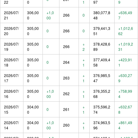
22
0
1
97
9
2026/07/
306,00
+1,0
380,077,8
+636,49
266
0
21
0
00
48
7
2026/07/
305,00
379,441,3
+1,012,6
0
266
0
20
0
51
62
2026/07/
305,00
+
378,428,6
+1,019,2
0
266
19
0
2
89
31
2026/07/
305,00
+
377,409,4
+423,91
0
264
18
0
1
58
1
2026/07/
305,00
+
376,985,5
+630,27
0
263
17
0
1
47
9
2026/07/
305,00
+1,0
+
376,355,2
+758,99
262
16
0
00
1
68
4
2026/07/
304,00
+
375,596,2
+632,67
0
261
15
0
1
74
8
2026/07/
304,00
+1,0
+
374,963,5
+861,49
260
14
0
00
1
96
4