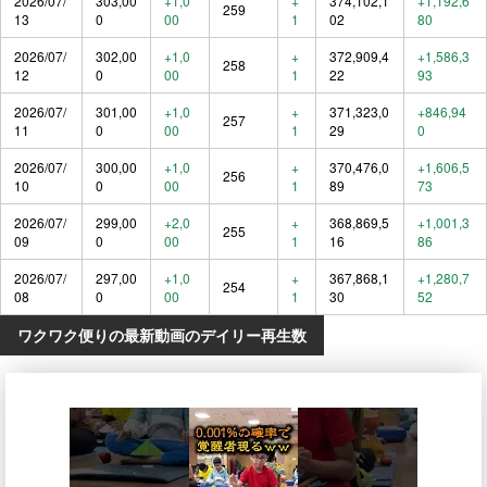
2026/07/
303,00
+1,0
+
374,102,1
+1,192,6
259
13
0
00
1
02
80
2026/07/
302,00
+1,0
+
372,909,4
+1,586,3
258
12
0
00
1
22
93
2026/07/
301,00
+1,0
+
371,323,0
+846,94
257
11
0
00
1
29
0
2026/07/
300,00
+1,0
+
370,476,0
+1,606,5
256
10
0
00
1
89
73
2026/07/
299,00
+2,0
+
368,869,5
+1,001,3
255
09
0
00
1
16
86
2026/07/
297,00
+1,0
+
367,868,1
+1,280,7
254
08
0
00
1
30
52
ワクワク便りの最新動画のデイリー再生数