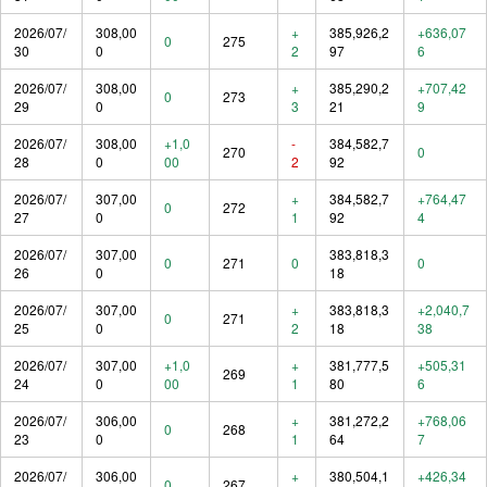
2026/07/
308,00
+
385,926,2
+636,07
0
275
30
0
2
97
6
2026/07/
308,00
+
385,290,2
+707,42
0
273
29
0
3
21
9
2026/07/
308,00
+1,0
-
384,582,7
270
0
28
0
00
2
92
2026/07/
307,00
+
384,582,7
+764,47
0
272
27
0
1
92
4
2026/07/
307,00
383,818,3
0
271
0
0
26
0
18
2026/07/
307,00
+
383,818,3
+2,040,7
0
271
25
0
2
18
38
2026/07/
307,00
+1,0
+
381,777,5
+505,31
269
24
0
00
1
80
6
2026/07/
306,00
+
381,272,2
+768,06
0
268
23
0
1
64
7
2026/07/
306,00
+
380,504,1
+426,34
0
267