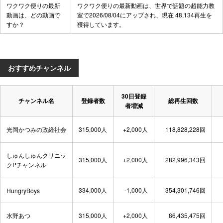
ワクワク便りの最新
ワクワク便りの最新動画は、
世界で話題の超能力教
動画は、どの動画で
室
で2026/08/04にアップされ、現在 48,134再生を
すか？
獲得しています。
おすすめチャンネル
30日登録
チャンネル名
登録者数
総再生回数
者増減
光岡かつみの政経社会
315,000人
+2,000人
118,828,228回
しゅんしゅんクリニッ
315,000人
+2,000人
282,996,343回
クPチャンネル
334,000人
-1,000人
354,301,746回
HungryBoys
水野あつ
315,000人
+2,000人
86,435,475回