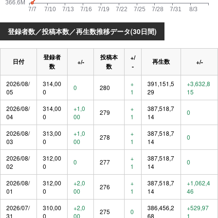
登録者数／投稿本数／再生数推移データ(30日間)
登録者
投稿本
+/
日付
再生数
+/-
+/-
数
数
-
2026/08/
314,00
+
391,151,5
+3,632,8
0
280
05
0
1
29
15
2026/08/
314,00
+1,0
+
387,518,7
279
0
04
0
00
1
14
2026/08/
313,00
+1,0
+
387,518,7
278
0
03
0
00
1
14
2026/08/
312,00
+
387,518,7
0
277
0
02
0
1
14
2026/08/
312,00
+2,0
+
387,518,7
+1,062,4
276
01
0
00
1
14
46
2026/07/
310,00
+2,0
386,456,2
+529,97
275
0
31
0
00
68
1