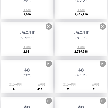
（合計）
（ロング）
全期間
全期間
3,208
3,439,218
人気再生順
人気再生順
（ショート）
（ライブ）
全期間
全期間
2,641
2,785,588
本数
本数
（合計）
（ロング）
直近30日間
全期間
直近30日間
全期間
27
247
0
0
本数
本数