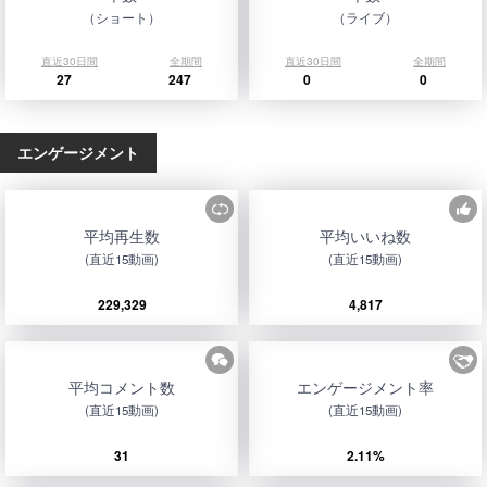
（ショート）
（ライブ）
直近30日間
全期間
直近30日間
全期間
27
247
0
0
エンゲージメント
平均再生数
平均いいね数
(直近15動画)
(直近15動画)
229,329
4,817
平均コメント数
エンゲージメント率
(直近15動画)
(直近15動画)
31
2.11%