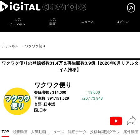
人気
人気
ニュース
ログイン
チャンネル
動画
チャンネル
ワクワク便り
ワクワク便りの登録者数31.4万＆再生回数3.9億【2026年8月リアルタ
イム推移】
ワクワク便り
登録者数 :
314,000
+19,000
再生数:
391,151,529
+26,173,943
言語 :日本語
国:日本
TOP
最新動画
人気動画
ニュース
詳細データ
投稿時期別グラフ
案件動画