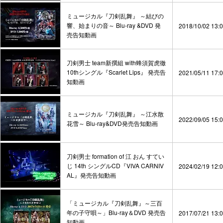
ミュージカル『刀剣乱舞』 ～結びの
響、始まりの音～ Blu-ray &DVD 発
2018/10/02 13:
売告知動画
刀剣男士 team新撰組 with蜂須賀虎徹
10thシングル『Scarlet Lips』 発売告
2021/05/11 17:
知動画
ミュージカル『刀剣乱舞』 ～江水散
2022/09/05 15:
花雪～ Blu-ray&DVD発売告知動画
刀剣男士 formation of 江 おん すてい
じ 14th シングルCD『VIVA CARNIV
2024/02/19 12:
AL』発売告知動画
「ミュージカル『刀剣乱舞』～三百
年の子守唄～」Blu-ray＆DVD 発売告
2017/07/21 13:
知動画