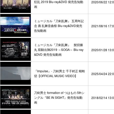
狂乱 2019 Blu-ray&DVD 発売告知動
2020/06/22 12:
画
ミュージカル『刀剣乱舞』 五周年記
念 壽 乱舞音曲祭 Blu-ray&DVD発売
2021/08/16 17:
告知動画
ミュージカル『刀剣乱舞』 髭切膝
丸 双騎出陣2019 ～SOGA～ Blu-ray
2020/01/28 13:
&DVD 発売告知動画
『Impulse』- 刀剣男士 千子村正 蜻蛉
2025/04/24 22:
切【OFFICIAL MUSIC VIDEO】
刀剣男士 formation of つはもの 5thシ
ングル『BE IN SIGHT』発売告知動
2018/02/14 13:
画