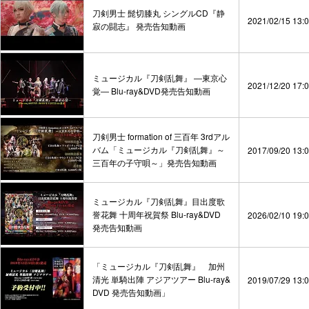
刀剣男士 髭切膝丸 シングルCD『静
2021/02/15 13:
寂の闘志』 発売告知動画
ミュージカル『刀剣乱舞』 ―東京心
2021/12/20 17:
覚― Blu-ray&DVD発売告知動画
刀剣男士 formation of 三百年 3rdアル
バム「ミュージカル『刀剣乱舞』～
2017/09/20 13:
三百年の子守唄～」発売告知動画
ミュージカル『刀剣乱舞』目出度歌
誉花舞 十周年祝賀祭 Blu-ray&DVD
2026/02/10 19:
発売告知動画
「ミュージカル『刀剣乱舞』 加州
清光 単騎出陣 アジアツアー Blu-ray&
2019/07/29 13:
DVD 発売告知動画」