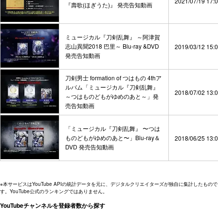
2021/07/19 17:
『壽歌(ほぎうた)』 発売告知動画
ミュージカル『刀剣乱舞』 ～阿津賀
志山異聞2018 巴里～ Blu-ray &DVD
2019/03/12 15:
発売告知動画
刀剣男士 formation of つはもの 4thア
ルバム「ミュージカル『刀剣乱舞』
2018/07/02 13:
～つはものどもがゆめのあと～」発
売告知動画
「ミュージカル『刀剣乱舞』 〜つは
ものどもがゆめのあと〜」Blu-ray＆
2018/06/25 13:
DVD 発売告知動画
※本サービスはYouTube APIの統計データを元に、デジタルクリエイターズが独自に集計したもので
す。YouTube公式のランキングではありません。
YouTubeチャンネルを登録者数から探す