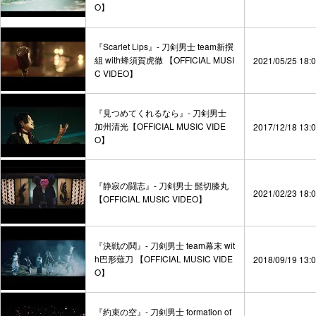
O】
『Scarlet Lips』- 刀剣男士 team新撰
組 with蜂須賀虎徹 【OFFICIAL MUSI
2021/05/25 18:
C VIDEO】
『見つめてくれるなら』- 刀剣男士
加州清光【OFFICIAL MUSIC VIDE
2017/12/18 13:
O】
『静寂の闘志』- 刀剣男士 髭切膝丸
2021/02/23 18:
【OFFICIAL MUSIC VIDEO】
『決戦の鬨』- 刀剣男士 team幕末 wit
h巴形薙刀 【OFFICIAL MUSIC VIDE
2018/09/19 13:
O】
『約束の空』- 刀剣男士 formation of