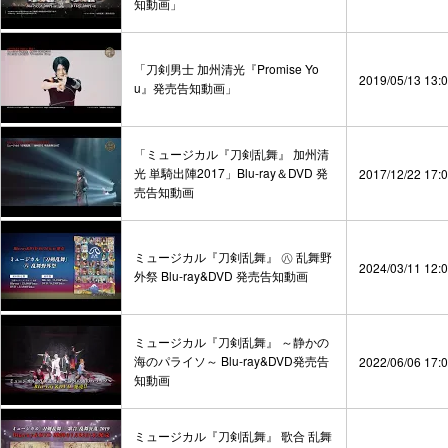
知動画」
「刀剣男士 加州清光『Promise Yo
2019/05/13 13:
u』発売告知動画」
「ミュージカル『刀剣乱舞』 加州清
光 単騎出陣2017」Blu-ray＆DVD 発
2017/12/22 17:
売告知動画
ミュージカル『刀剣乱舞』 ㊇ 乱舞野
2024/03/11 12:
外祭 Blu-ray&DVD 発売告知動画
ミュージカル『刀剣乱舞』 ～静かの
海のパライソ～ Blu-ray&DVD発売告
2022/06/06 17:
知動画
ミュージカル『刀剣乱舞』 歌合 乱舞