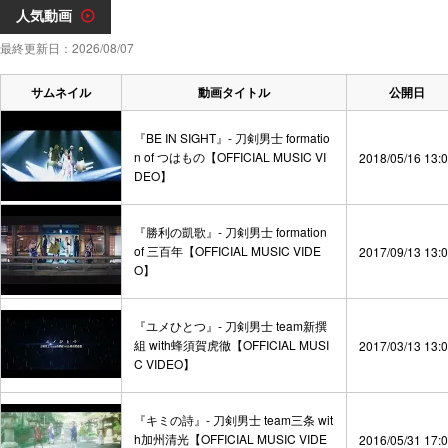
人気動画
最終更新日：2026/08/07
サムネイル
動画タイトル
公開日
『BE IN SIGHT』- 刀剣男士 formatio
n of つはもの【OFFICIAL MUSIC VI
2018/05/16 13:
DEO】
『勝利の凱歌』- 刀剣男士 formation
of 三百年【OFFICIAL MUSIC VIDE
2017/09/13 13:
O】
『ユメひとつ』- 刀剣男士 team新撰
組 with蜂須賀虎徹【OFFICIAL MUSI
2017/03/13 13:
C VIDEO】
『キミの詩』- 刀剣男士 team三条 wit
h加州清光【OFFICIAL MUSIC VIDE
2016/05/31 17: