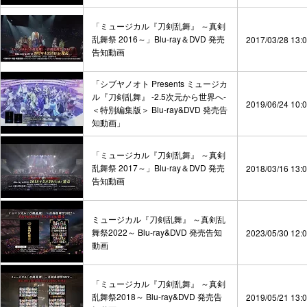
「ミュージカル『刀剣乱舞』 ～真剣
乱舞祭 2016～」Blu-ray＆DVD 発売
2017/03/28 13:
告知動画
「シブヤノオト Presents ミュージカ
ル『刀剣乱舞』 -2.5次元から世界へ-
2019/06/24 10:
＜特別編集版＞ Blu-ray&DVD 発売告
知動画」
「ミュージカル『刀剣乱舞』 ～真剣
乱舞祭 2017～」Blu-ray＆DVD 発売
2018/03/16 13:
告知動画
ミュージカル『刀剣乱舞』 ～真剣乱
舞祭2022～ Blu-ray&DVD 発売告知
2023/05/30 12:
動画
「ミュージカル『刀剣乱舞』 ～真剣
乱舞祭2018～ Blu-ray&DVD 発売告
2019/05/21 13: