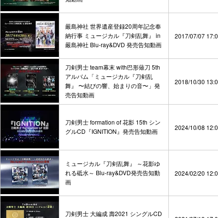
嚴島神社 世界遺産登録20周年記念奉
納行事 ミュージカル『刀剣乱舞』 in
2017/07/07 17:
嚴島神社 Blu-ray&DVD 発売告知動画
刀剣男士 team幕末 with巴形薙刀 5th
アルバム「ミュージカル『刀剣乱
2018/10/30 13:
舞』 〜結びの響、始まりの音〜」発
売告知動画
刀剣男士 formation of 花影 15th シン
2024/10/08 12:
グルCD『IGNITION』発売告知動画
ミュージカル『刀剣乱舞』 ～花影ゆ
れる砥水～ Blu-ray&DVD発売告知動
2024/02/20 12:
画
刀剣男士 大編成 壽2021 シングルCD