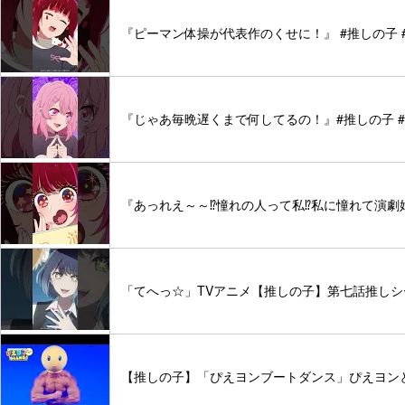
『ピーマン体操が代表作のくせに！』 #推しの子 #アニ
『じゃあ毎晩遅くまで何してるの！』#推しの子 #oshin
『あっれえ～～⁉憧れの人って私⁉私に憧れて演劇
「てへっ☆」TVアニメ【推しの子】第七話推しシーン💜
【推しの子】「ぴえヨンブートダンス」ぴえヨン