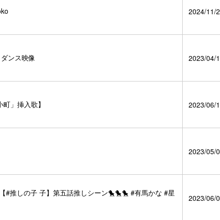
ko
2024/11/2
」ダンス映像
2023/04/1
小町」挿入歌】
2023/06/1
2023/05/0
推しの子 子】第五話推しシーン🐤🐤🐤 #有馬かな #星
2023/06/0