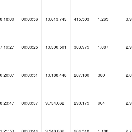
8 18:00
00:00:56
10,613,743
415,503
1,265
3.
7 19:27
00:00:25
10,300,501
303,975
1,087
2.
0 20:07
00:00:51
10,188,448
207,180
380
2.
8 23:47
00:00:37
9,734,062
290,175
904
2.
1 21:53
00:00:44
9,548,882
264,518
1,188
2.