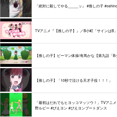
「絶対に殺してやる_____ッ』 #推しの子 #oshino
TVアニメ『【推しの子】』／B小町「サインはB
【推しの子】ピーマン体操/有馬かな【第九話「B
【推しの子】「10秒で泣ける天才子役！！！」
「最初はだれでもヒヨッコマッソウ！」TVアニメ【#
野ルビー #ぴえヨン #ぴえヨンブートダンス