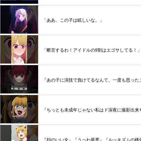
「ああ、この子は眩しいな。」
「断言するわ！アイドルの9割はエゴサしてる！」 #推しの
『あの子に演技で負けてるなんて、一度も思ったことない
『ちっとも未成年じゃない私はド深夜に撮影出来ちゃう
『顔のいい女』『うっわ最悪』『ルッキズムの権化出たな。