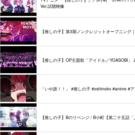
Ver.試聴映像
【推しの子】第3期ノンクレジットオープニング｜ち
【推しの子】OP主題歌「アイドル／YOASOBI」 
「いや誰！！」 #推しの子 #oshinoko #anime #
【推しの子】Bのリベンジ / B小町【第二十五話