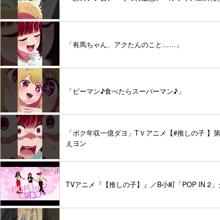
「有馬ちゃん、アクたんのこと……」
「ピーマン♪食べたらスーパーマン♪」
「ボク年収一億ダヨ」TＶアニメ【#推しの子 】第五話推
えヨン
TVアニメ『【推しの子】』／B小町「POP IN 2