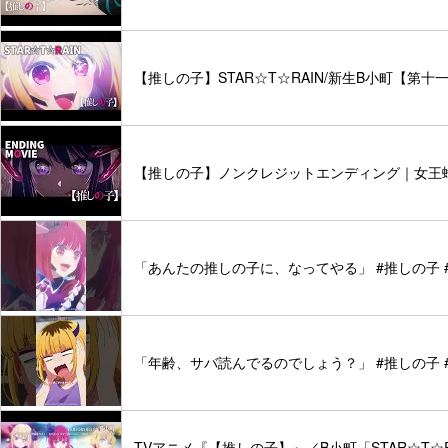
【推しの子】STAR☆T☆RAIN/新生B小町【第
【推しの子】ノンクレジットエンディング｜女王
「あんたの推しの子に、なってやる」 #推しの子 #oshi
「年齢、サバ読んでるのでしょう？」 #推しの子 #アニメ 
TVアニメ『【推しの子】』／B小町「STAR☆T☆RAIN