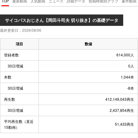
TOP
最新動画
人気動画
ニュース
詳細データ
投稿時期別グラフ
案件動画
サイコパスおじさん【岡田斗司夫 切り抜き】の基礎データ
最終更新日：2026/08/06
項目
数値
登録者数
614,000人
30日増減
0人
本数
1,044本
30日増減
-8本
再生数
412,149,043再生
30日増減
2,437,854再生
平均再生数（直近
51,433再生
15動画）