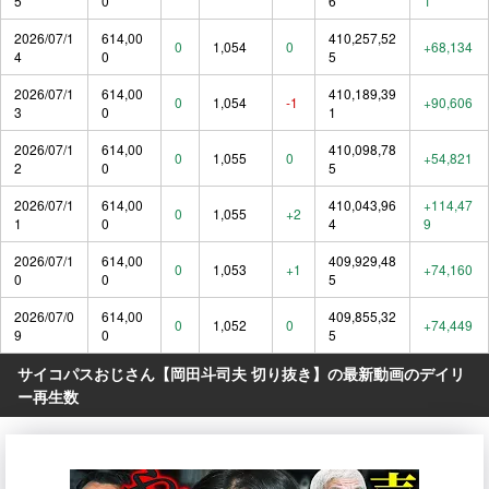
5
0
6
1
2026/07/1
614,00
410,257,52
0
1,054
0
+68,134
4
0
5
2026/07/1
614,00
410,189,39
0
1,054
-1
+90,606
3
0
1
2026/07/1
614,00
410,098,78
0
1,055
0
+54,821
2
0
5
2026/07/1
614,00
410,043,96
+114,47
0
1,055
+2
1
0
4
9
2026/07/1
614,00
409,929,48
0
1,053
+1
+74,160
0
0
5
2026/07/0
614,00
409,855,32
0
1,052
0
+74,449
9
0
5
サイコパスおじさん【岡田斗司夫 切り抜き】の最新動画のデイリ
ー再生数