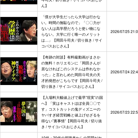
ん】
「僕が大学生だったら大学は行かな
い。時間の無駄なので」「〇〇力が
ない人は高学歴だろうと使い物にな
2026/07/25 21:
らない。大学に行く唯一のメリット
は…」【岡田斗司夫 / 切り抜き / サイ
コパスおじさん】
【奇跡の対談】有料級動画がまさか
の無料！ホリエモンに「岡田さんが
居なければこのシステムは作れなか
2026/07/24 22:
った」と言わしめた岡田斗司夫の天
才的発想がこちらです【岡田斗司夫 /
切り抜き / サイコパスおじさん】
【入場料大幅値上げで最早”現実”の国
へ】「実はキャストほぼ全員〇〇で
す」コストカットの鬼ディズニーの
2026/07/23 22:
ヤバすぎ経営戦略と値上げせざるを
得ない”裏事情”【岡田斗司夫 / 切り抜
き / サイコパスおじさん】
10代・20代の視聴者からの質問がヤ