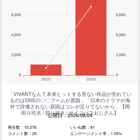
「VIVANTなんて本来ヒットする筈ない作品が売れてい
るのはSNSの〇〇ブームが原因」「日本のドラマが海
外で評価されない原因はコレが足りてないから」【岡
田斗司夫 / 切り抜き / サイコパスおじさん】
公開日：2026/08/04
再生数：10,276
いいね数：81
コメント数：25
エンゲージメント率：1.03%