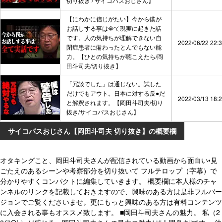
切り抜き / サイコパスおじさん】
【にわかに信じがたい】今から僕が
お話しする事は全て現実に起きた話
です。人の気持ちが理解できない自
2022/06/22 22:
閉症患者に備わったとんでもない能
力。【ひとの気持ちが聴こえたら/岡
田斗司夫/切り抜き】
「冗談でした」は通じない。試した
だけでもアウト。日本に対する反●だ
2022/03/13 18:
と解釈されます。【岡田斗司夫/切り
抜き/サイコパスおじさん】
サイコパスおじさん【岡田斗司夫 切り抜き】の概要欄
オタキングこと、岡田斗司夫さんが配信されている動画から面白い•見
ごたえのあるシーンや考察部分を切り抜いて フルテロップ（字幕）で
分かりやすくコンパクトに編集していきます。 概要欄に本人様のチャ
ンネルのリンクを記載しておきますので、興味のある方は是非フルバー
ジョンでご覧くださいませ。更にもっと興味のある方は有料コンテンツ
に入会される事もオススメ致します。 ■岡田斗司夫さんの魅力。 私（2