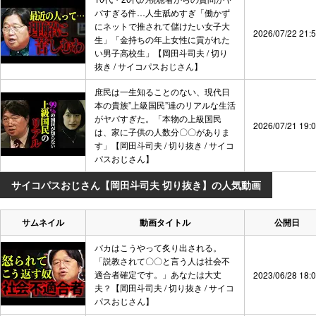
バすぎる件…人生舐めすぎ「働かず
にネットで推されて儲けたい女子大
2026/07/22 21:
生」「金持ちの年上女性に貢がれた
い男子高校生」【岡田斗司夫 / 切り
抜き / サイコパスおじさん】
庶民は一生知ることのない、現代日
本の貴族”上級国民”達のリアルな生活
がヤバすぎた。「本物の上級国民
2026/07/21 19:
は、家に子供の人数分〇〇がありま
す」【岡田斗司夫 / 切り抜き / サイコ
パスおじさん】
サイコパスおじさん【岡田斗司夫 切り抜き】の人気動画
サムネイル
動画タイトル
公開日
バカはこうやって炙り出される。
「説教されて〇〇と言う人は社会不
適合者確定です。」あなたは大丈
2023/06/28 18:
夫？【岡田斗司夫 / 切り抜き / サイコ
パスおじさん】