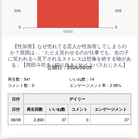
【性加害】なぜ売れてる芸人が性加害してしまうの
か？原因は…「たとえ笑わせるのが仕事でも、女の子
に笑われる≒見下されるストレスは想像を絶する物があ
る」【岡田斗司夫 / 切り抜き / サイコパスおじさん】
公開日：2026/08/05
再生数：541
いいね数：14
コメント数：0
エンゲージメント率：2.58%
日付
デイリー
日付
再生回数
いいね数
コメント
エンゲージメント
08/06
2,893
37
0
37