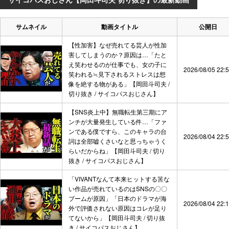
サムネイル
動画タイトル
公開日
【性加害】なぜ売れてる芸人が性加
害してしまうのか？原因は…「たと
え笑わせるのが仕事でも、女の子に
2026/08/05 22:
笑われる≒見下されるストレスは想
像を絶する物がある」【岡田斗司夫 /
切り抜き / サイコパスおじさん】
【SNS炎上中】無職転生第三期にア
ンチが大量発生している件…「ファ
ンである僕ですら、このキャラの台
2026/08/04 22:
詞は全部嘘くさいなと思っちゃうく
らいだからね」【岡田斗司夫 / 切り
抜き / サイコパスおじさん】
「VIVANTなんて本来ヒットする筈な
い作品が売れているのはSNSの〇〇
ブームが原因」「日本のドラマが海
2026/08/04 22:
外で評価されない原因はコレが足り
てないから」【岡田斗司夫 / 切り抜
き / サイコパスおじさん】