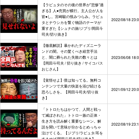
【ラピュタのその後の世界が”悲惨”過
ぎる】人●売買が横行。主人公が人を
皆●し。宮崎駿の恨みつらみ。ラピュ
2022/08/18 23:
タとナウシカを繋ぐ物語のテーマが
重すぎた【シュナの旅/ジブリ/岡田斗
司夫/切り抜き】
【徹底解説】暴かれたディズニーラ
ンドの闇。その驚くべき経営手法
と、闇に葬られた失敗の数々とは
2023/06/08 18:
【岡田斗司夫 / 切り抜き / サイコパス
おじさん】
【覚悟せよ】僕は知ってる。無料コ
ンテンツで大量の快楽を浴び続ける
2021/09/12 20:
恐ろしさを。【岡田斗司夫/切り抜
き】
「トトロたちはかつて、人間と戦っ
て滅ぼされた」トトロ一族の正体・
生き方を読み解く重要なシーン。解
2022/08/19 23:
説を聞いて意味が分かるとめっちゃ
泣けてくる。【ジブリ/ラピュタ/耳を
すませば/岡田斗司夫/切り抜き】