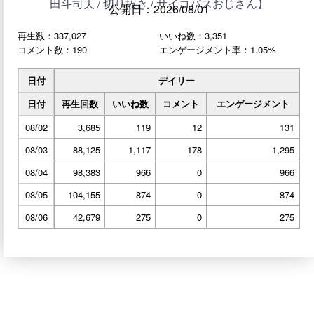
田斗司夫 / 切り抜き / サイコパスおじさん】
公開日：2026/08/01
再生数：337,027
いいね数：3,351
コメント数：190
エンゲージメント率：1.05%
日付
デイリー
日付
再生回数
いいね数
コメント
エンゲージメント
08/02
3,685
119
12
131
08/03
88,125
1,117
178
1,295
08/04
98,383
966
0
966
08/05
104,155
874
0
874
08/06
42,679
275
0
275