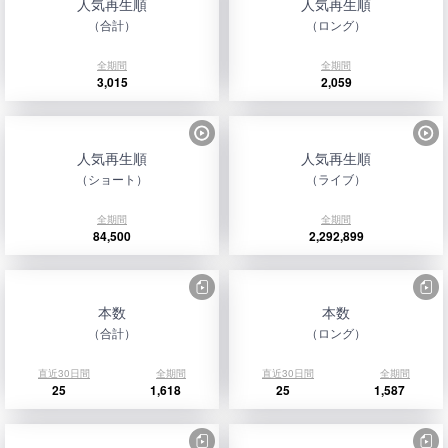
人気再生順
人気再生順
（合計）
（ロング）
全期間
全期間
3,015
2,059
人気再生順
人気再生順
（ショート）
（ライブ）
全期間
全期間
84,500
2,292,899
本数
本数
（合計）
（ロング）
直近30日間
全期間
直近30日間
全期間
25
1,618
25
1,587