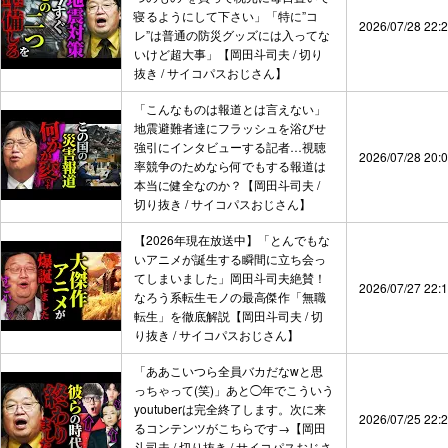
寝るようにして下さい」「特に”コ
2026/07/28 22:
レ”は普通の防災グッズには入ってな
いけど超大事」【岡田斗司夫 / 切り
抜き / サイコパスおじさん】
「こんなものは報道とは言えない」
地震避難者達にフラッシュを浴びせ
強引にインタビューする記者…視聴
2026/07/28 20:
率競争のためなら何でもする報道は
本当に健全なのか？【岡田斗司夫 /
切り抜き / サイコパスおじさん】
【2026年現在放送中】「とんでもな
いアニメが誕生する瞬間に立ち会っ
てしまいました」岡田斗司夫絶賛！
2026/07/27 22:
なろう系転生モノの最高傑作「無職
転生」を徹底解説【岡田斗司夫 / 切
り抜き / サイコパスおじさん】
「ああこいつら全員バカだなwと思
っちゃって(笑)」あと◯年でこういう
youtuberは完全終了します。次に来
2026/07/25 22:
るコンテンツがこちらです→【岡田
斗司夫 / 切り抜き / サイコパスおじさ