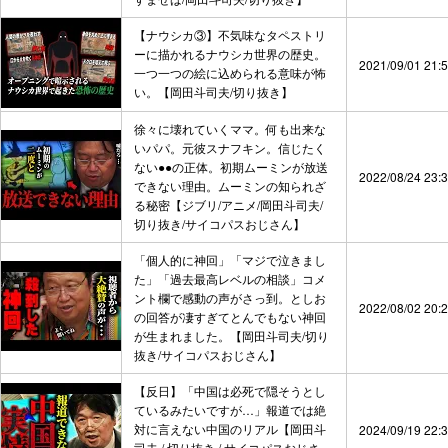
【ナウシカ③】不気味なタペストリ
ーに描かれるナウシカ世界の歴史。
2021/09/01 21:
一つ一つの絵に込められる意味が怖
い。【岡田斗司夫/切り抜き】
徐々に壊れていくママ。何も出来な
いパパ。元彼スナフキン。信じたく
ない●●の正体。初期ムーミンが放送
2022/08/24 23:
できない理由。ムーミンの知られざ
る秘密【ジブリ/アニメ/岡田斗司夫/
切り抜き/サイコパスおじさん】
「個人的に神回」「マジで泣きまし
た」「過去最高レベルの相談」コメ
ント欄で感動の声がさっ到。としお
2022/08/02 20:
の回答が凄すぎてとんでもない神回
が生まれました。【岡田斗司夫/切り
抜き/サイコパスおじさん】
【反日】「中国は必死で隠そうとし
ているみたいですが…」報道では絶
対に言えない中国のリアル【岡田斗
2024/09/19 22:
司夫 / 切り抜き / サイコパスおじさ