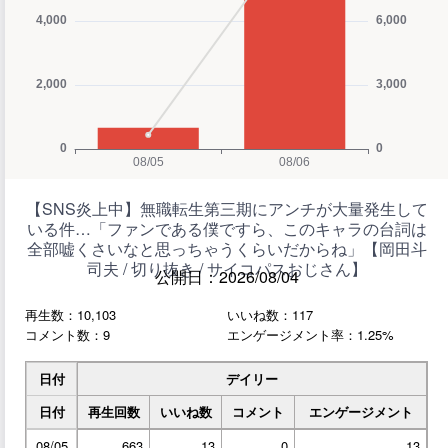
【SNS炎上中】無職転生第三期にアンチが大量発生して
いる件…「ファンである僕ですら、このキャラの台詞は
全部嘘くさいなと思っちゃうくらいだからね」【岡田斗
司夫 / 切り抜き / サイコパスおじさん】
公開日：2026/08/04
再生数：10,103
いいね数：117
コメント数：9
エンゲージメント率：1.25%
日付
デイリー
日付
再生回数
いいね数
コメント
エンゲージメント
08/05
663
13
0
13