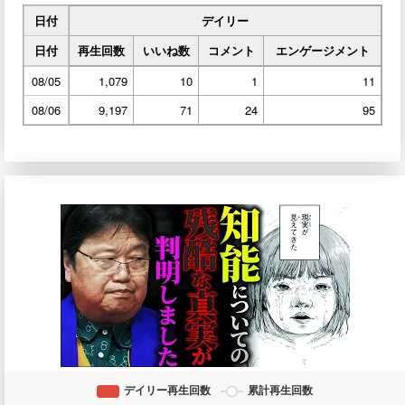
日付
デイリー
日付
再生回数
いいね数
コメント
エンゲージメント
08/05
1,079
10
1
11
08/06
9,197
71
24
95