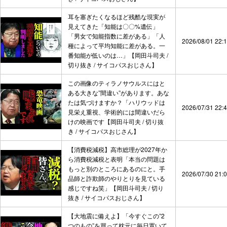
耳を塞ぎたくなるほど残酷な現実が
見えてきた「知能は〇〇%遺伝」
「男女で知能指数に差がある」「人
2026/08/01 22:
種によって平均知能に差がある。一
番知能が低いのは…」【岡田斗司夫 /
切り抜き / サイコパスおじさん】
この画像のティラノサウルスにはと
ある大きな”間違い”があります。あな
たは気づけますか？「ハリウッドは
2026/07/31 22:
見栄え重視、学術的には間違いだら
けの映画です【岡田斗司夫 / 切り抜
き / サイコパスおじさん】
【消費税減税】高市総理が2027年か
ら消費税減税と表明「本当の問題は
もっと別のところにあるのにと。手
2026/07/30 21:
品師と詐欺師のやりとりを見ている
感じですね笑」【岡田斗司夫 / 切り
抜き / サイコパスおじさん】
【大地震に備えよ】「今すぐこの”2
つのもの”を買って枕元に毎日置いて