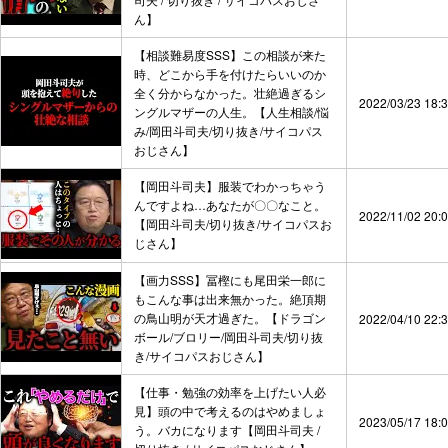
ん】
【相談難易度SSS】この相談が来た
時、どこから手を付けたらいいのか
全く分からなかった。壮絶過ぎるシ
2022/03/23 18:
ングルマザーの人生。【人生相談/悩
み/岡田斗司夫/切り抜き/サイコパス
おじさん】
【岡田斗司夫】服装でわかっちゃう
んですよね…あなたが〇〇なこと。
2022/11/02 20:
【岡田斗司夫/切り抜き/サイコパスお
じさん】
【画力SSS】冨樫にも尾田栄一郎に
もこんな事は出来無かった。絶頂期
の鳥山明が天才過ぎた。【ドラゴン
2022/04/10 22:
ボール/ブロリー/岡田斗司夫/切り抜
き/サイコパスおじさん】
【仕事・勉強の効率を上げたい人必
見】頭の中で考えるのはやめましょ
2023/05/17 18:
う。バカになります【岡田斗司夫 /