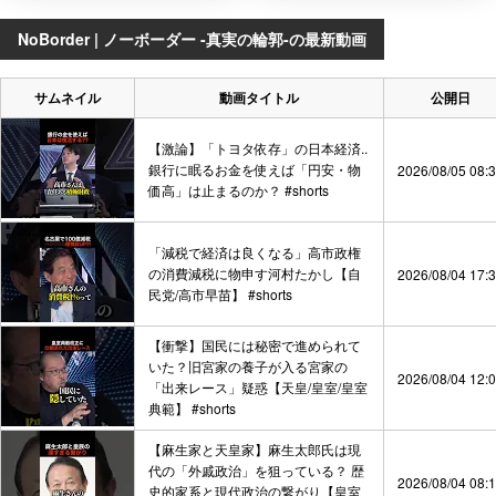
NoBorder | ノーボーダー -真実の輪郭-の最新動画
サムネイル
動画タイトル
公開日
【激論】「トヨタ依存」の日本経済..
銀行に眠るお金を使えば「円安・物
2026/08/05 08:
価高」は止まるのか？ #shorts
「減税で経済は良くなる」高市政権
の消費減税に物申す河村たかし【自
2026/08/04 17:
民党/高市早苗】 #shorts
【衝撃】国民には秘密で進められて
いた？旧宮家の養子が入る宮家の
2026/08/04 12:
「出来レース」疑惑【天皇/皇室/皇室
典範】 #shorts
【麻生家と天皇家】麻生太郎氏は現
代の「外戚政治」を狙っている？ 歴
2026/08/04 08:
史的家系と現代政治の繋がり【皇室