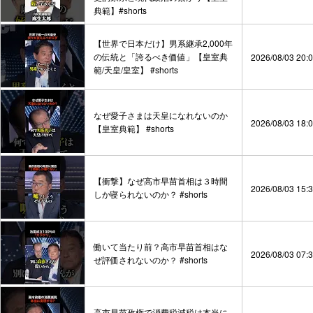
典範】#shorts
【世界で日本だけ】男系継承2,000年
の伝統と「誇るべき価値」【皇室典
2026/08/03 20:
範/天皇/皇室】 #shorts
なぜ愛子さまは天皇になれないのか
2026/08/03 18:
【皇室典範】 #shorts
【衝撃】なぜ高市早苗首相は３時間
2026/08/03 15:
しか寝られないのか？ #shorts
働いて当たり前？高市早苗首相はな
2026/08/03 07:
ぜ評価されないのか？ #shorts
高市早苗政権で消費税減税は本当に