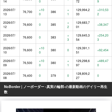
14
0
72
9
2026/07/
+10
+
129,994,2
+310,53
76,700
386
13
0
1
33
2
2026/07/
+
129,683,7
76,600
0
385
+38,347
12
2
01
2026/07/
+
129,645,3
+254,20
76,600
0
383
11
3
54
3
2026/07/
+10
129,391,1
76,600
380
0
+92,454
10
0
51
2026/07/
+10
+
129,298,6
+489,47
76,500
380
09
0
1
97
0
2026/07/
128,809,2
76,400
0
379
0
0
08
27
NoBorder | ノーボーダー -真実の輪郭-の最新動画のデイリー再生
数