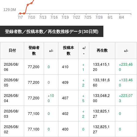
登録者数／投稿本数／再生数推移データ(30日間)
登録者
投稿本
+/
日付
再生数
+/-
+/-
数
数
-
2026/08/
+
133,415,1
+233,46
77,200
0
410
06
1
20
0
2026/08/
+
133,181,6
+133,46
77,200
0
409
05
2
60
0
2026/08/
+10
+
133,048,2
+223,07
77,200
407
04
0
5
00
3
2026/08/
+
132,825,1
77,100
0
402
0
03
2
27
2026/08/
132,825,1
77,100
0
400
0
0
02
27