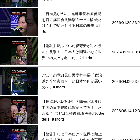
「自民党が⚫︎い」元幹事長石原伸晃
を前に溝口勇児衝撃の一言...移民受
2026/01/25 23:
け入れで変わりうる日本の未来 #sho
rts
【論破】黙っていた保守派がリベラ
ルに反撃！「日本人は間違いなく世
2026/01/18 00:
界中の人々を救った」#shorts
ごぼうの党vs元自民党幹事長「政治
以外全て素晴らしい日本で何が悪い
2026/04/09 23:
の？」#shorts
【推進派vs反対派】太陽光パネルは
中国の日本侵略に繋がってる？【河
2026/06/14 12:
合ゆうすけ/田母神俊雄/白井聡/NoBor
der】 #shorts
【警告】なぜ日本だけ？世界で禁止
される「アレ」が、あなたの冷蔵庫
2026/04/21 01: