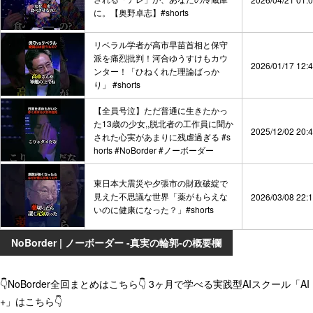
に。【奥野卓志】#shorts
リベラル学者が高市早苗首相と保守
派を痛烈批判！河合ゆうすけもカウ
2026/01/17 12:
ンター！「ひねくれた理論ばっか
り」 #shorts
【全員号泣】ただ普通に生きたかっ
た13歳の少女,,脱北者の工作員に聞か
2025/12/02 20:
された心実があまりに残虐過ぎる #s
horts #NoBorder #ノーボーダー
東日本大震災や夕張市の財政破綻で
見えた不思議な世界「薬がもらえな
2026/03/08 22:
いのに健康になった？」#shorts
NoBorder | ノーボーダー -真実の輪郭-の概要欄
👇NoBorder全回まとめはこちら👇 3ヶ月で学べる実践型AIスクール「AI
+」はこちら👇