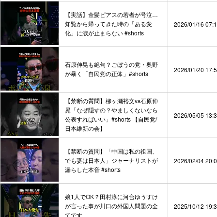
【実話】金髪ピアスの若者が号泣…
知覧から帰ってきた時の「ある変
2026/01/16 07:
化」に涙が止まらない #shorts
石原伸晃も絶句？ごぼうの党・奥野
2026/01/20 17:
が暴く「自民党の正体」#shorts
【禁断の質問】柳ヶ瀬裕文vs石原伸
晃「なぜ隠すの？やましくないなら
2026/05/05 13:
公表すればいい」#shorts 【自民党/
日本維新の会】
【禁断の質問】「中国は私の祖国、
でも妻は日本人」ジャーナリストが
2026/02/04 20:
漏らした本音 #shorts
娘1人でOK？田村淳に河合ゆうすけ
が言った事が川口の外国人問題の全
2025/10/12 19:
てです