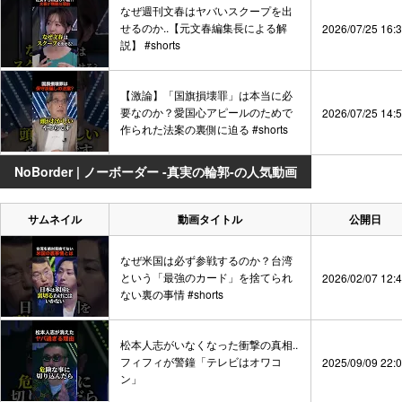
なぜ週刊文春はヤバいスクープを出
せるのか..【元文春編集長による解
2026/07/25 16:
説】 #shorts
【激論】「国旗損壊罪」は本当に必
要なのか？愛国心アピールのためで
2026/07/25 14:
作られた法案の裏側に迫る #shorts
NoBorder | ノーボーダー -真実の輪郭-の人気動画
サムネイル
動画タイトル
公開日
なぜ米国は必ず参戦するのか？台湾
という「最強のカード」を捨てられ
2026/02/07 12:
ない裏の事情 #shorts
松本人志がいなくなった衝撃の真相..
フィフィが警鐘「テレビはオワコ
2025/09/09 22:
ン」