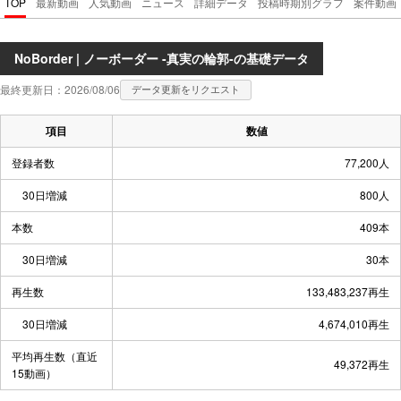
TOP
最新動画
人気動画
ニュース
詳細データ
投稿時期別グラフ
案件動画
NoBorder | ノーボーダー -真実の輪郭-の基礎データ
最終更新日：2026/08/06
データ更新をリクエスト
項目
数値
登録者数
77,200人
30日増減
800人
本数
409本
30日増減
30本
再生数
133,483,237再生
30日増減
4,674,010再生
平均再生数（直近
49,372再生
15動画）