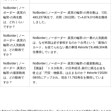
NoBorder | ノー
ボーダー -真実の
NoBorder | ノーボーダー -真実の輪郭-の再生数は、133,
輪郭-の再生数
483,237再生で、月間（30日間）で+4,674,010再生獲得
は、どれくらい
しました。
ですか？
NoBorder | ノー
NoBorder | ノーボーダー -真実の輪郭-の一番の人気動画
ボーダー -真実の
は、
なぜ米国は必ず参戦するのか？台湾という「最強の
輪郭-の人気動画
カード」を捨てられない裏の事情 #shorts
で6,488,304再
は、どの動画で
生獲得しています。
すか？
NoBorder | ノー
NoBorder | ノーボーダー -真実の輪郭-の最新動画は、
ボーダー -真実の
【激論】「トヨタ依存」の日本経済..銀行に眠るお金を
輪郭-の最新動画
使えば「円安・物価高」は止まるのか？ #shorts
で2026/
は、どの動画で
08/05にアップされ、現在 11,762再生を獲得していま
すか？
す。
※本サービスはYouTube APIの統計データを元に、デジタルクリエイターズが独自に集計したもので