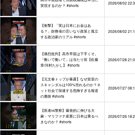
2026/08/02 22:
実現するのか？ #shorts
【衝撃】「実は日本にお金はあ
る？」財務省の言いなり政策と孤立
2026/08/02 21:
する政治家のリアル #shorts
【痛烈批判】高市早苗は下手くそ。
「働いて働いて」は当たり前【佐藤
2026/07/28 21:
章/河村たかし】 #shorts
【元文春トップが暴露】なぜ皇室の
スキャンダルは100%売れるのか？ネ
2026/07/27 08:
ット社会で加速する危険すぎる報道
の裏側 #shorts
【医者vs警察】爆発的に伸びる大
麻・マリファナ産業に日本は乗るべ
2026/07/26 18:
きなのか？ #shorts