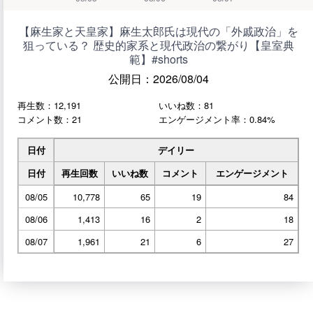
【麻生家と天皇家】麻生太郎氏は現代の「外戚政治」を
狙っている？ 歴史的家系と現代政治の繋がり【皇室典
範】#shorts
公開日：2026/08/04
再生数：12,191
いいね数：81
コメント数：21
エンゲージメント率：0.84%
日付
デイリー
日付
再生回数
いいね数
コメント
エンゲージメント
08/05
10,778
65
19
84
08/06
1,413
16
2
18
08/07
1,961
21
6
27