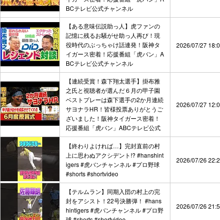
BCテレビ公式チャンネル
【ある意味伝説助っ人】虎ファンの
記憶に残るお騒がせ助っ人再び！現
役時代のぶっちゃけ話連発！阪神タ
2026/07/27 18:
イガース密着！応援番組「虎バン」A
BCテレビ公式チャンネル
【連続受賞！森下翔太選手】掛布雅
之氏と視聴者が選んだ６月の甲子園
ベストプレーは森下選手の2か月連続
2026/07/27 12:
サヨナラHR！皆様投票ありがとうご
ざいました！阪神タイガース密着！
応援番組「虎バン」ABCテレビ公式
【終わりよければ…】完封直前の村
上に思わぬアクシデント!? #hanshint
2026/07/26 22:
igers #虎バンチャンネル #プロ野球
#shorts #shortvideo
【テルムラン】同期入団の村上の完
封をアシスト！22号決勝弾！ #hans
2026/07/26 21:
hintigers #虎バンチャンネル #プロ野
球 #shorts #shortvideo