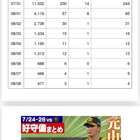
07/31
11,532
230
14
244
08/01
4,119
57
8
65
08/02
2,736
30
1
31
08/03
1,434
15
1
16
08/04
1,190
11
1
12
08/05
1,313
12
1
13
08/06
688
6
0
6
08/07
466
4
1
5
08/08
471
3
1
4