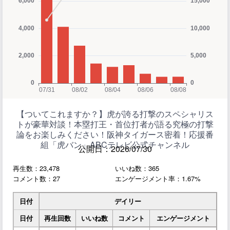
【ついてこれますか？】虎が誇る打撃のスペシャリス
トが豪華対談！本塁打王・首位打者が語る究極の打撃
論をお楽しみください！阪神タイガース密着！応援番
組「虎バン」ABCテレビ公式チャンネル
公開日：2026/07/30
再生数：23,478
いいね数：365
コメント数：27
エンゲージメント率：1.67%
日付
デイリー
日付
再生回数
いいね数
コメント
エンゲージメント