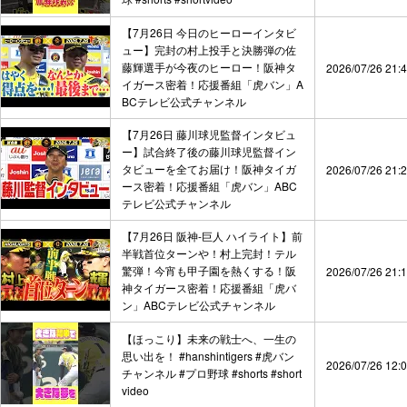
【7月26日 今日のヒーローインタビ
ュー】完封の村上投手と決勝弾の佐
藤輝選手が今夜のヒーロー！阪神タ
2026/07/26 21:
イガース密着！応援番組「虎バン」A
BCテレビ公式チャンネル
【7月26日 藤川球児監督インタビュ
ー】試合終了後の藤川球児監督イン
タビューを全てお届け！阪神タイガ
2026/07/26 21:
ース密着！応援番組「虎バン」ABC
テレビ公式チャンネル
【7月26日 阪神-巨人 ハイライト】前
半戦首位ターンや！村上完封！テル
驚弾！今宵も甲子園を熱くする！阪
2026/07/26 21:
神タイガース密着！応援番組「虎バ
ン」ABCテレビ公式チャンネル
【ほっこり】未来の戦士へ、一生の
思い出を！ #hanshintigers #虎バン
2026/07/26 12:
チャンネル #プロ野球 #shorts #short
video