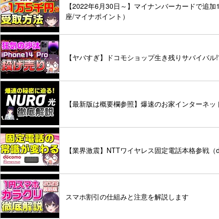
【2022年6月30日～】マイナンバーカードで追
座/マイナポイント）
【ヤバすぎ】ドコモショップ生き残りサバイバル!
【最新版は概要欄参照】爆速のお家インターネット
【業界激震】NTTワイヤレス固定電話本格参戦（doc
スマホ割引の仕組みと注意を解説します