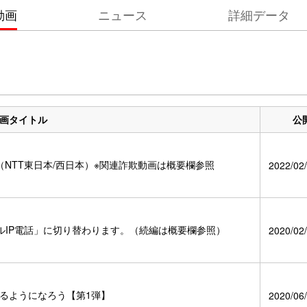
動画
ニュース
詳細データ
画タイトル
公
NTT東日本/西日本）※関連詐欺動画は概要欄参照
2022/02/
ルIP電話」に切り替わります。（続編は概要欄参照）
2020/02/
きるようになろう【第1弾】
2020/06/