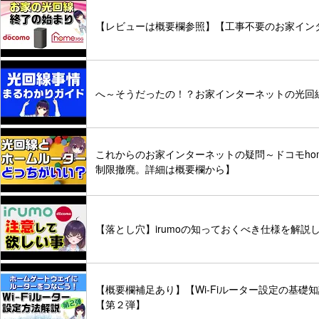
【レビューは概要欄参照】【工事不要のお家インター
へ～そうだったの！？お家インターネットの光回
これからのお家インターネットの疑問～ドコモhome5
制限撤廃。詳細は概要欄から】
【落とし穴】irumoの知っておくべき仕様を解説
【概要欄補足あり】【Wi-Fiルーター設定の基
【第２弾】