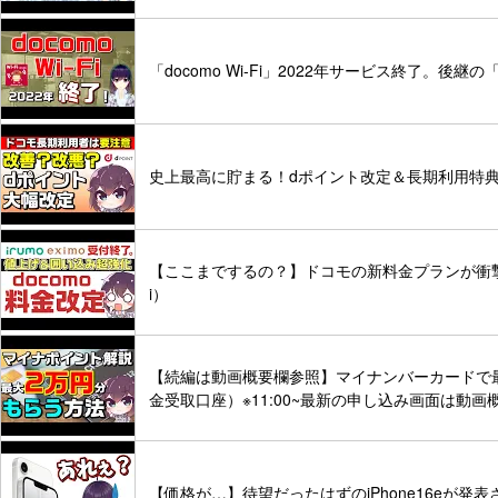
「docomo Wi-Fi」2022年サービス終了。後継
史上最高に貯まる！dポイント改定＆長期利用特典変
【ここまでするの？】ドコモの新料金プランが衝撃す
i）
【続編は動画概要欄参照】マイナンバーカードで最
金受取口座）※11:00~最新の申し込み画面は動
【価格が…】待望だったはずのiPhone16eが発表