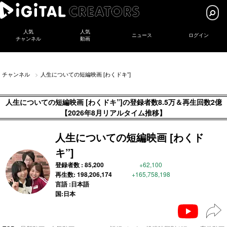
人気
人気
ニュース
ログイン
チャンネル
動画
チャンネル
人生についての短編映画 [わくドキ”]
人生についての短編映画 [わくドキ”]の登録者数8.5万＆再生回数2億
【2026年8月リアルタイム推移】
人生についての短編映画 [わくド
キ”]
登録者数 :
85,200
+62,100
再生数:
198,206,174
+165,758,198
言語 :日本語
国:日本