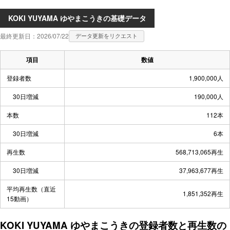
KOKI YUYAMA ゆやまこうきの基礎データ
最終更新日：2026/07/22
データ更新をリクエスト
項目
数値
登録者数
1,900,000人
30日増減
190,000人
本数
112本
30日増減
6本
再生数
568,713,065再生
30日増減
37,963,677再生
平均再生数（直近
1,851,352再生
15動画）
KOKI YUYAMA ゆやまこうきの登録者数と再生数の