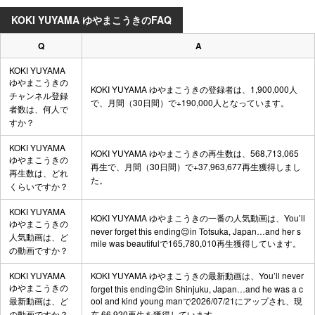
KOKI YUYAMA ゆやまこうきのFAQ
Q
A
KOKI YUYAMA
ゆやまこうきの
KOKI YUYAMA ゆやまこうきの登録者は、1,900,000人
チャンネル登録
で、月間（30日間）で+190,000人となっています。
者数は、何人で
すか？
KOKI YUYAMA
KOKI YUYAMA ゆやまこうきの再生数は、568,713,065
ゆやまこうきの
再生で、月間（30日間）で+37,963,677再生獲得しまし
再生数は、どれ
た。
くらいですか？
KOKI YUYAMA
KOKI YUYAMA ゆやまこうきの一番の人気動画は、
You’ll
ゆやまこうきの
never forget this ending😌in Totsuka, Japan…and her s
人気動画は、ど
mile was beautiful
で165,780,010再生獲得しています。
の動画ですか？
KOKI YUYAMA
KOKI YUYAMA ゆやまこうきの最新動画は、
You’ll never
ゆやまこうきの
forget this ending😌in Shinjuku, Japan…and he was a c
最新動画は、ど
ool and kind young man
で2026/07/21にアップされ、現
の動画ですか？
在 66,920再生を獲得しています。