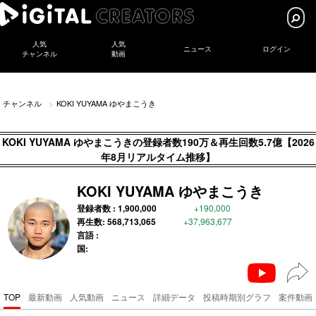
人気
人気
ニュース
ログイン
チャンネル
動画
チャンネル
KOKI YUYAMA ゆやまこうき
KOKI YUYAMA ゆやまこうきの登録者数190万＆再生回数5.7億【2026
年8月リアルタイム推移】
KOKI YUYAMA ゆやまこうき
登録者数 :
1,900,000
+190,000
再生数:
568,713,065
+37,963,677
言語 :
国:
TOP
最新動画
人気動画
ニュース
詳細データ
投稿時期別グラフ
案件動画