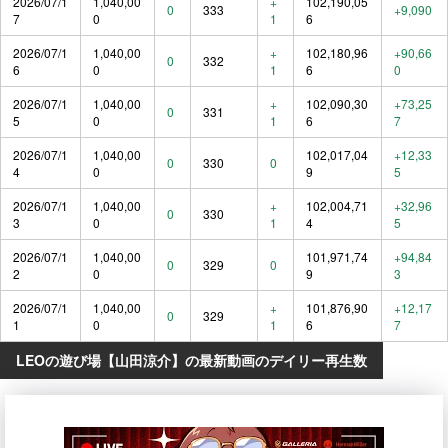
2026/07/1
1,040,00
+
102,190,05
0
333
+9,090
7
0
1
6
2026/07/1
1,040,00
+
102,180,96
+90,66
0
332
6
0
1
6
0
2026/07/1
1,040,00
+
102,090,30
+73,25
0
331
5
0
1
6
7
2026/07/1
1,040,00
102,017,04
+12,33
0
330
0
4
0
9
5
2026/07/1
1,040,00
+
102,004,71
+32,96
0
330
3
0
1
4
5
2026/07/1
1,040,00
101,971,74
+94,84
0
329
0
2
0
9
3
2026/07/1
1,040,00
+
101,876,90
+12,17
0
329
1
0
1
6
7
LEOの遊び場【山田涼介】の最新動画のデイリー再生数