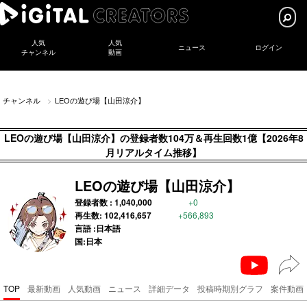
人気
人気
ニュース
ログイン
チャンネル
動画
チャンネル
LEOの遊び場【山田涼介】
LEOの遊び場【山田涼介】の登録者数104万＆再生回数1億【2026年8
月リアルタイム推移】
LEOの遊び場【山田涼介】
登録者数 :
1,040,000
+0
再生数:
102,416,657
+566,893
言語 :日本語
国:日本
TOP
最新動画
人気動画
ニュース
詳細データ
投稿時期別グラフ
案件動画