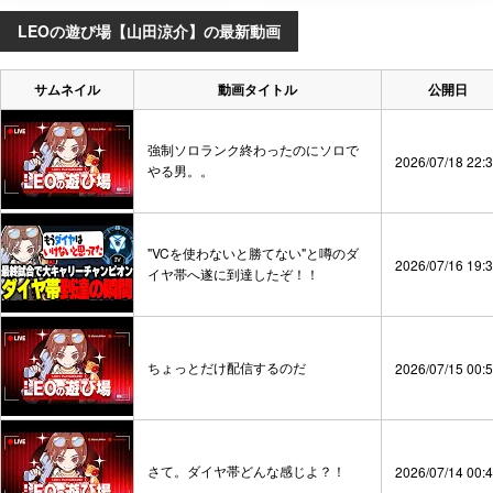
LEOの遊び場【山田涼介】の最新動画
サムネイル
動画タイトル
公開日
強制ソロランク終わったのにソロで
2026/07/18 22:
やる男。。
"VCを使わないと勝てない"と噂のダ
2026/07/16 19:
イヤ帯へ遂に到達したぞ！！
ちょっとだけ配信するのだ
2026/07/15 00:
さて。ダイヤ帯どんな感じよ？！
2026/07/14 00: