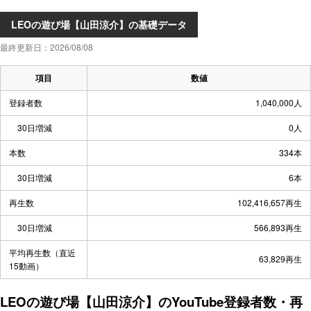
LEOの遊び場【山田涼介】の基礎データ
最終更新日：2026/08/08
項目
数値
登録者数
1,040,000人
30日増減
0人
本数
334本
30日増減
6本
再生数
102,416,657再生
30日増減
566,893再生
平均再生数（直近
63,829再生
15動画）
LEOの遊び場【山田涼介】のYouTube登録者数・再