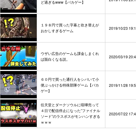
ど過ぎるwww【バカゲー】
１９８円で買った字幕と吹き替えが
2019/10/23 19:
おかしすぎるゲーム
ウザい広告のゲームも課金しまくれ
2020/03/19 20:
ば面白くなる説。
６０円で買った通行人をシバいて小
便ぶっかける特殊部隊ゲーム【バカ
2019/11/28 19:
ゲー】
任天堂とダークソウルに喧嘩売って
４日で配信停止になった”ファイナル
2020/07/22 17:
ソード”のラスボスがモンハンすぎる
ｗｗｗ