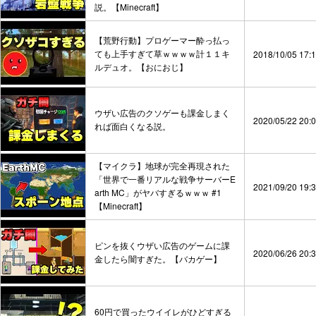
説。【Minecraft】
【荒野行動】プロゲーマー酔っ払っ
ても上手すぎて草ｗｗｗｗ計１１キ
2018/10/05 17:
ルデュオ。【おにおじ】
ウザい広告のクソゲーも課金しまく
2020/05/22 20:
れば面白くなる説。
【マイクラ】地球が完全再現された
「世界で一番リアルな戦争サーバーE
2021/09/20 19:
arth MC」がヤバすぎるｗｗｗ #1
【Minecraft】
ピンを抜くウザい広告のゲームに課
2020/06/26 20:
金したら闇すぎた。【バカゲー】
60円で買ったウイイレがひどすぎる