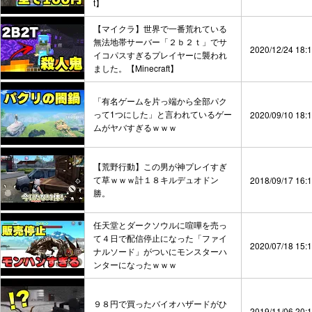
t】
【マイクラ】世界で一番荒れている
無法地帯サーバー「２ｂ２ｔ」でサ
2020/12/24 18:
イコパスすぎるプレイヤーに襲われ
ました。【Minecraft】
「有名ゲームを片っ端から全部パク
って1つにした」と言われているゲー
2020/09/10 18:
ムがヤバすぎるｗｗｗ
【荒野行動】この男が神プレイすぎ
て草ｗｗｗ計１８キルデュオドン
2018/09/17 16:
勝。
任天堂とダークソウルに喧嘩を売っ
て４日で配信停止になった「ファイ
2020/07/18 15:
ナルソード」がついにモンスターハ
ンターになったｗｗｗ
９８円で買ったバイオハザードがひ
2019/11/06 20: