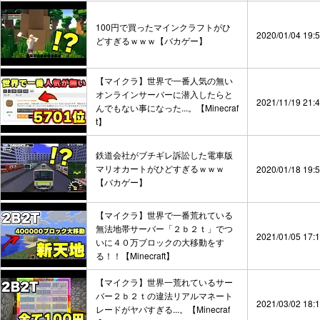
100円で買ったマインクラフトがひ
2020/01/04 19:
どすぎるｗｗｗ【バカゲー】
【マイクラ】世界で一番人気の無い
オンラインサーバーに潜入したらと
2021/11/19 21:
んでもない事になった...。【Minecraf
t】
鉄道会社がブチギレ訴訟した電車版
マリオカートがひどすぎるｗｗｗ
2020/01/18 19:
【バカゲー】
【マイクラ】世界で一番荒れている
無法地帯サーバー「２ｂ２ｔ」でつ
2021/01/05 17:
いに４０万ブロックの大移動をす
る！！【Minecraft】
【マイクラ】世界一荒れているサー
バー２ｂ２ｔの違法リアルマネート
2021/03/02 18:
レードがヤバすぎる...。【Minecraf