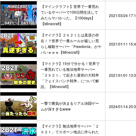
【マインクラフト】世界で一番荒れ
ているサーバーで100日間生活して
2021/03/24 17:
みたらヤバかった。【100days】
【Minecraft】
【マイクラ】２ｂ２ｔとは真逆の存
在！？世界で一番ルールが厳しい荒
2021/01/11 15:
らし確殺サーバー「Freedonia」がヤ
バいｗｗｗ【Minecraft】
【マイクラ】15分で分かる！世界で
一番荒れている無法地帯サーバー
「２ｂ２ｔ」で起きた最初の大戦争
2021/01/01 13:
「フェイスパンチ戦争」について解
説。【Minecraft】
一撃で勝負が決まるリアル決闘ゲー
2024/01/14 20:
ムが深すぎるwww
【マイクラ】無法地帯サーバー「２
ｂ２ｔ」でスポーン地点に作られた