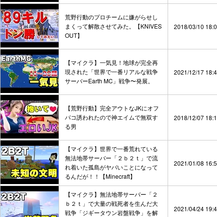
荒野行動のプロチームに嫌がらせし
まくって解散させてみた。【KNIVES
2018/03/10 18:
OUT】
【マイクラ】一気見！地球が完全再
現された「世界で一番リアルな戦争
2021/12/17 18:
サーバーEarth MC」戦争〜発展。
【荒野行動】完全アウトなJKにオフ
パコ誘われたので神エイムで無双す
2018/12/07 18:
る男
【マイクラ】世界で一番荒れている
無法地帯サーバー「２ｂ２ｔ」で流
2021/01/08 16:
れ着いた孤島がヤバいことになって
るんだが！！【Minecraft】
【マイクラ】無法地帯サーバー「２
ｂ２ｔ」で大量の戦死者を生んだ大
2021/04/24 19:
戦争「ジギータウン岩盤戦争」を解