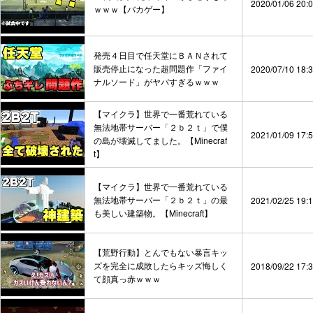
2020/01/06 20:
ｗｗｗ【バカゲー】
発売４日目で任天堂にＢＡＮされて
販売停止になった超問題作「ファイ
2020/07/10 18:
ナルソード」がヤバすぎるｗｗｗ
【マイクラ】世界で一番荒れている
無法地帯サーバー「２ｂ２ｔ」で僕
2021/01/09 17:
の島が壊滅してました。【Minecraf
t】
【マイクラ】世界で一番荒れている
無法地帯サーバー「２ｂ２ｔ」の最
2021/02/25 19:
も美しい建築物。【Minecraft】
【荒野行動】とんでもない暴言キッ
ズを完全に成敗したらキッズ悔しく
2018/09/22 17:
て顔真っ赤ｗｗｗ