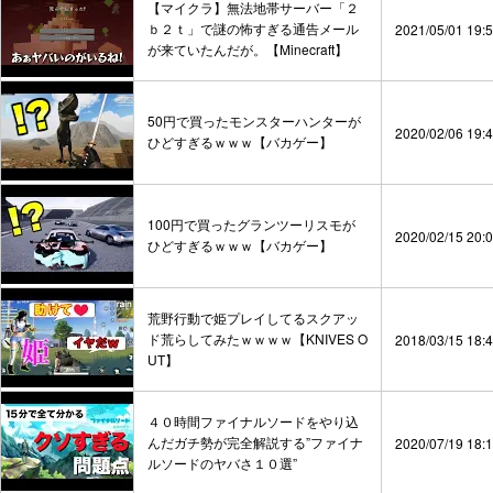
【マイクラ】無法地帯サーバー「２
ｂ２ｔ」で謎の怖すぎる通告メール
2021/05/01 19:
が来ていたんだが。【Minecraft】
50円で買ったモンスターハンターが
2020/02/06 19:
ひどすぎるｗｗｗ【バカゲー】
100円で買ったグランツーリスモが
2020/02/15 20:
ひどすぎるｗｗｗ【バカゲー】
荒野行動で姫プレイしてるスクアッ
ド荒らしてみたｗｗｗｗ【KNIVES O
2018/03/15 18:
UT】
４０時間ファイナルソードをやり込
んだガチ勢が完全解説する”ファイナ
2020/07/19 18:
ルソードのヤバさ１０選”