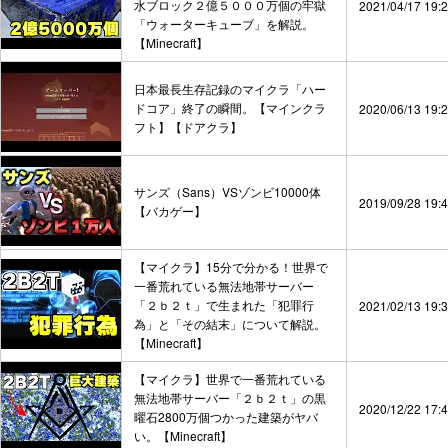
水ブロック２億５０００万個の牢獄
2021/04/17 19:
「ウォーターキューブ」を解説。
【Minecraft】
日本最長生存記録のマイクラ「ハー
ドコア」終了の瞬間。【マインクラ
2020/06/13 19:
フト】【ドアクラ】
サンズ（Sans）VSゾンビ10000体
2019/09/28 19:
【バカゲー】
【マイクラ】15分で分かる！世界で
一番荒れている無法地帯サーバー
「２ｂ２ｔ」で生まれた「犯罪行
2021/02/13 19:
為」と「その結末」について解説。
【Minecraft】
【マイクラ】世界で一番荒れている
無法地帯サーバー「２ｂ２ｔ」の黒
2020/12/22 17:
曜石2800万個つかった建築がヤバ
い。【Minecraft】