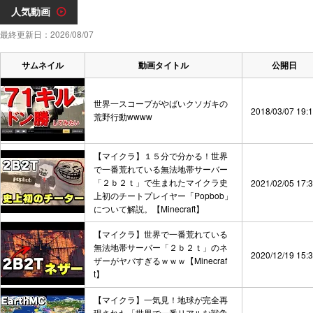
人気動画
最終更新日：2026/08/07
サムネイル
動画タイトル
公開日
世界一スコープがやばいクソガキの
2018/03/07 19:
荒野行動wwww
【マイクラ】１５分で分かる！世界
で一番荒れている無法地帯サーバー
「２ｂ２ｔ」で生まれたマイクラ史
2021/02/05 17:
上初のチートプレイヤー「Popbob」
について解説。【Minecraft】
【マイクラ】世界で一番荒れている
無法地帯サーバー「２ｂ２ｔ」のネ
2020/12/19 15:
ザーがヤバすぎるｗｗｗ【Minecraf
t】
【マイクラ】一気見！地球が完全再
現された「世界で一番リアルな戦争