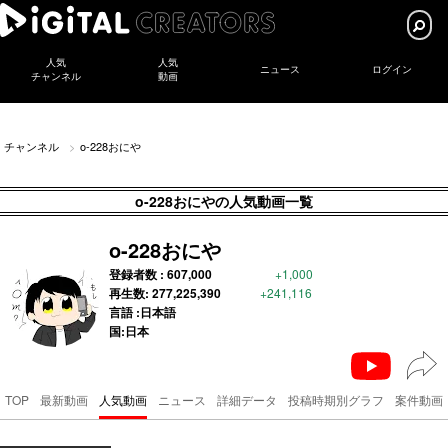
人気
人気
ニュース
ログイン
チャンネル
動画
チャンネル
o-228おにや
o-228おにやの人気動画一覧
o-228おにや
登録者数 :
607,000
+1,000
再生数:
277,225,390
+241,116
言語 :日本語
国:日本
TOP
最新動画
人気動画
ニュース
詳細データ
投稿時期別グラフ
案件動画