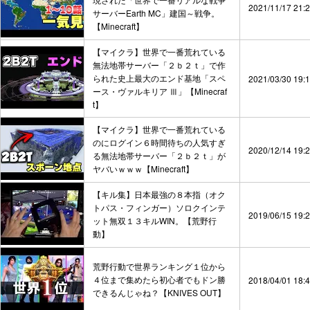
2021/11/17 21:
サーバーEarth MC」建国～戦争。
【Minecraft】
【マイクラ】世界で一番荒れている
無法地帯サーバー「２ｂ２ｔ」で作
られた史上最大のエンド基地「スペ
2021/03/30 19:
ース・ヴァルキリア Ⅲ」【Minecraf
t】
【マイクラ】世界で一番荒れている
のにログイン６時間待ちの人気すぎ
2020/12/14 19:
る無法地帯サーバー「２ｂ２ｔ」が
ヤバいｗｗｗ【Minecraft】
【キル集】日本最強の８本指（オク
トパス・フィンガー）ソロクインテ
2019/06/15 19:
ット無双１３キルWIN。【荒野行
動】
荒野行動で世界ランキング１位から
４位まで集めたら初心者でもドン勝
2018/04/01 18:
できるんじゃね？【KNIVES OUT】