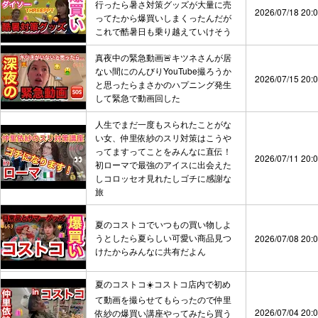
行ったら暑さ対策グッズが大量に売
2026/07/18 20:
ってたから爆買いしまくったんだが
これで酷暑日も乗り越えていけそう
真夜中の緊急動画🚨キツネさんが居
ない間にのんびりYouTube撮ろうか
2026/07/15 20:
と思ったらまさかのハプニング発生
して緊急で動画回した
人生でまだ一度もスられたことがな
い女、仲里依紗のスリ対策はこうや
ってますってことをみんなに直伝！
2026/07/11 20:
初ローマで最強のアイスに出会えた
しコロッセオ見れたしゴチに感謝な
旅
夏のコストコでいつもの買い物しよ
うとしたら夏らしい可愛い商品見つ
2026/07/08 20:
けたからみんなに共有だよん
夏のコストコ☀️コストコ店内で初め
て動画を撮らせてもらったので仲里
2026/07/04 20:
依紗の爆買い講座やってみたら買う