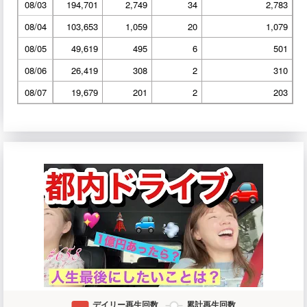
08/03
194,701
2,749
34
2,783
08/04
103,653
1,059
20
1,079
08/05
49,619
495
6
501
08/06
26,419
308
2
310
08/07
19,679
201
2
203