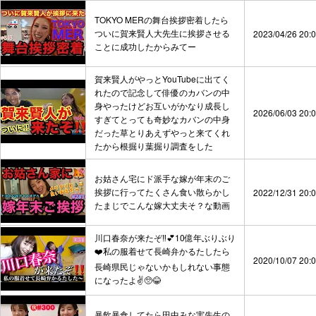
TOKYO MERの舞台挨拶密着したら
ついに賀来賢人大先生に挨拶させる
2023/04/26 20:
ことに成功したからみてー
賀来賢人がやっとYouTubeに出てく
れたので記念して俳優のカバンの中
身やったけどお互いがかなり成長し
2026/06/03 20:
すぎてとっても奇妙なカバンの中身
だった草とりあえずやっと来てくれ
たから根掘り葉掘り調査をした
お姑さん宅にド派手な嫁が年末のご
挨拶に行ってたくさん食い散らかし
2022/12/31 20:
たまじでこんな嫁大丈夫そ？な動画
川口春奈が来たぞ‼️💕10億年ぶりぶり
❤️私の服着せて長崎弁かるたしたら
2020/10/07 20:
長崎県民じゃないかもしれない事態
になったよ✌️🥺😂
暴飲暴食してたら田中みな実先生の