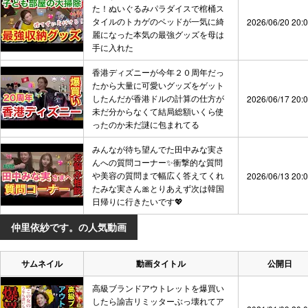
た！ぬいぐるみパラダイスで棺桶ス
タイルのトカゲのベッドが一気に綺
2026/06/20 20:
麗になった本気の最強グッズを母は
手に入れた
香港ディズニーが今年２０周年だっ
たから大量に可愛いグッズをゲット
したんだが香港ドルの計算の仕方が
2026/06/17 20:
未だ分からなくて結局総額いくら使
ったのか未だ謎に包まれてる
みんなが待ち望んでた田中みな実さ
んへの質問コーナー✨衝撃的な質問
や美容の質問まで幅広く答えてくれ
2026/06/13 20:
たみな実さん🎀とりあえず次は韓国
日帰りに行きたいです💖
仲里依紗です。の人気動画
サムネイル
動画タイトル
公開日
高級ブランドアウトレットを爆買い
したら諭吉リミッターぶっ壊れてア