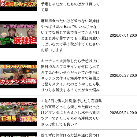
予定じゃなかったものばかり買って
て草
麻辣担食べたいけど並べない姉妹は
やっぱりUberEatsでいいんじゃな
い？てな感じで家で食べてたんだけ
2026/07/01 20:
どまじ外が暑すぎてもう夏はお腹い
っぱいなので早く秋が来てください
お願いします
キッチンの大掃除したら予想以上に
開封済みのプロテインが何個も出て
きて気が狂いそうだったてか本当に
2026/06/27 20:
キッチンの作りが海外すぎて毎回よ
じ登りスタイルなのどうやったら取
りづらさ解決する？てのが今の悩み
１泊2日で弾丸沖縄旅行したら石垣島
と竹富島どっちも楽しめた雨だった
けどマンタにも会えたし水牛も貸切
2026/06/24 20:
ツアーできたしそろそろ沖縄のりい
さっぷ出しても良い？
捨てずに片付ける方法を遂に見つけ