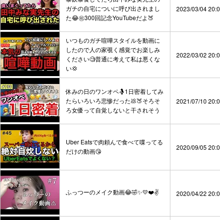
ガチの自宅についに呼び出されまし
2023/03/04 20:
た😂㊗️300回記念YouTubeだよ🍑
いつものガチ喧嘩スタイルを動画に
したので人の家覗く感覚でお楽しみ
2022/03/02 20:
ください🧐普通に考えて私は悪くな
い💢
休みの日のワンオペ🤱1日密着してみ
たらいろいろ悲惨だった💩🍑そろそ
2021/07/10 20:
ろ女優って自覚しないと干されそう
Uber Eatsで肉頼んで食べて喋ってる
2020/09/05 20:
だけの動画😘
ふっつーのメイク動画😂🤣✨💛❤️✌️
2020/04/22 20: