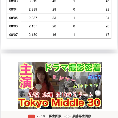
08/03
3,219
45
1
46
08/04
2,339
28
0
28
08/05
2,387
33
1
34
08/06
2,137
20
0
20
08/07
2,180
16
1
17