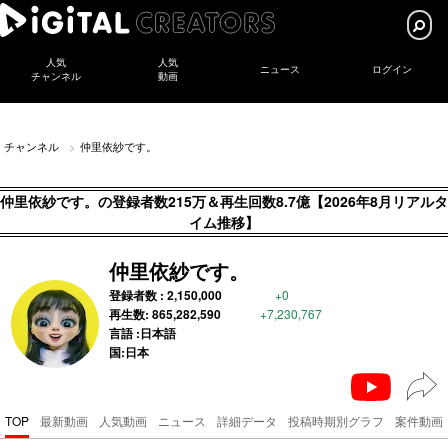
人気
人気
ニュース
ログイン
チャンネル
動画
チャンネル
仲里依紗です。
仲里依紗です。の登録者数215万＆再生回数8.7億【2026年8月リアルタ
イム推移】
仲里依紗です。
登録者数 :
2,150,000
+0
再生数:
865,282,590
+7,230,767
言語 :日本語
国:日本
TOP
最新動画
人気動画
ニュース
詳細データ
投稿時期別グラフ
案件動画