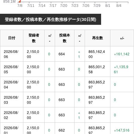
登録者数／投稿本数／再生数推移データ(30日間)
登録者
投稿本
+/
+/
日付
再生数
+/-
数
-
数
-
2026/08/
2,150,0
+
865,162,4
0
664
+161,142
06
00
1
00
2026/08/
2,150,0
865,001,2
+1,135,9
0
663
0
05
00
58
61
2026/08/
2,150,0
863,865,2
0
663
0
0
04
00
97
2026/08/
2,150,0
863,865,2
0
663
0
0
03
00
97
2026/08/
2,150,0
+
863,865,2
0
663
0
02
00
1
97
2026/08/
2,150,0
863,865,2
0
662
0
+147,516
01
00
97