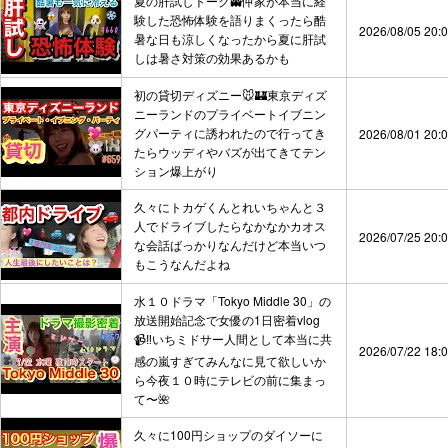
夏の肝試しトーク👻仲家が本当に経
験した恐怖体験を語りまくったら酷
2026/08/05 20:
暑な日も涼しくなったから夏に肝試
しは暑さ対策の効果あるかも
初の貸切ディズニー🐭🏰東京ディズ
ニーランドのプライベートイブニン
グパーティに誘われたので行ってき
2026/08/01 20:
たらウッディやバズが出てきてテン
ション爆上がり
久々にトカゲくんとれいちゃんと３
人でドライブしたらなかなかカオス
2026/07/25 20:
な会話ばっかりなんだけど本当いつ
もこうなんだよね
水１０ドラマ「Tokyo Middle 30」の
放送開始記念で女優の1日密着vlog
📹‼️いちミドサー人間として本当に共
2026/07/22 18:
感の嵐すぎてみんなに見て欲しいか
ら今夜１０時にテレビの前に集まっ
て〜🌺
久々に100円ショップのダイソーに