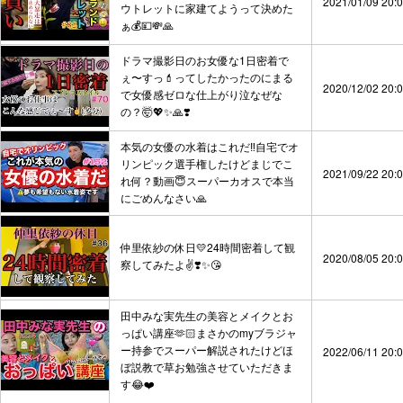
2021/01/09 20:
ウトレットに家建てようって決めた
ぁ💰💴💸🙏
ドラマ撮影日のお女優な1日密着で
ぇ〜すっ💄ってしたかったのにまる
2020/12/02 20:
で女優感ゼロな仕上がり泣なぜな
の？🤯💖✨🙏❣️
本気の女優の水着はこれだ‼️自宅でオ
リンピック選手権したけどまじでこ
2021/09/22 20:
れ何？動画😇スーパーカオスで本当
にごめんなさい🙏
仲里依紗の休日💛24時間密着して観
2020/08/05 20:
察してみたよ✌️❣️✨😘
田中みな実先生の美容とメイクとお
っぱい講座🫶🏻まさかのmyブラジャ
ー持参でスーパー解説されたけどほ
2022/06/11 20:
ぼ説教で草お勉強させていただきま
す😂❤️