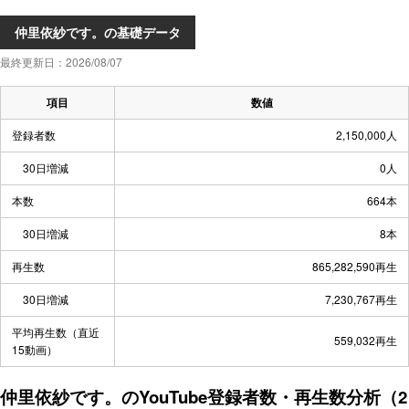
仲里依紗です。の基礎データ
最終更新日：2026/08/07
項目
数値
登録者数
2,150,000人
30日増減
0人
本数
664本
30日増減
8本
再生数
865,282,590再生
30日増減
7,230,767再生
平均再生数（直近
559,032再生
15動画）
仲里依紗です。のYouTube登録者数・再生数分析（2