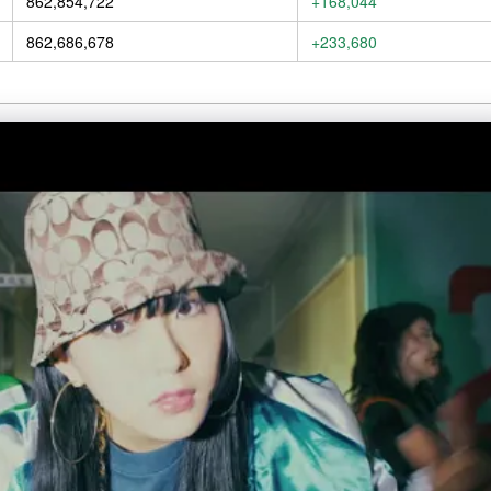
862,854,722
+168,044
862,686,678
+233,680