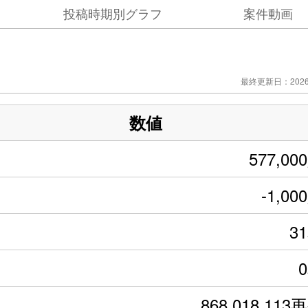
投稿時期別グラフ
案件動画
最終更新日：2026/
数値
577,00
-1,00
3
868,018,113