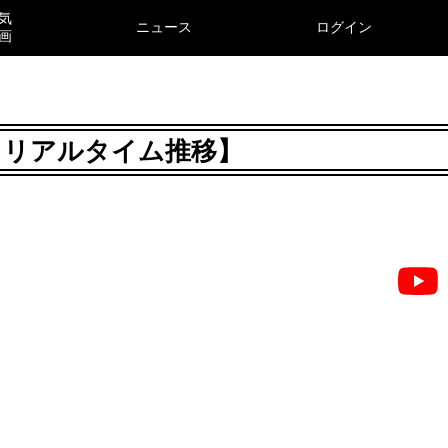
気
ニュース
ログイン
画
年8月リアルタイム推移】