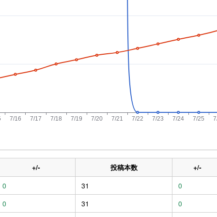
+/-
投稿本数
+/-
0
31
0
0
31
0