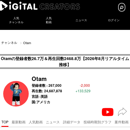
人気
人気
ニュース
ログイン
チャンネル
動画
チャンネル
Otam
Otamの登録者数26.7万＆再生回数2468.8万【2026年8月リアルタイム
推移】
Otam
登録者数 :
267,000
-2,000
再生数:
24,687,878
+133,529
言語 :英語
国:アメリカ
TOP
最新動画
人気動画
ニュース
詳細データ
投稿時期別グラフ
案件動画