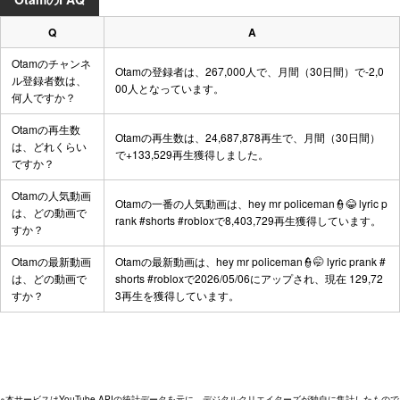
Q
A
Otamのチャンネ
Otamの登録者は、267,000人で、月間（30日間）で-2,0
ル登録者数は、
00人となっています。
何人ですか？
Otamの再生数
Otamの再生数は、24,687,878再生で、月間（30日間）
は、どれくらい
で+133,529再生獲得しました。
ですか？
Otamの人気動画
Otamの一番の人気動画は、
hey mr policeman👮😂 lyric p
は、どの動画で
rank #shorts #roblox
で8,403,729再生獲得しています。
すか？
Otamの最新動画
Otamの最新動画は、
hey mr policeman👮🤭 lyric prank #
は、どの動画で
shorts #roblox
で2026/05/06にアップされ、現在 129,72
すか？
3再生を獲得しています。
※本サービスはYouTube APIの統計データを元に、デジタルクリエイターズが独自に集計したもので