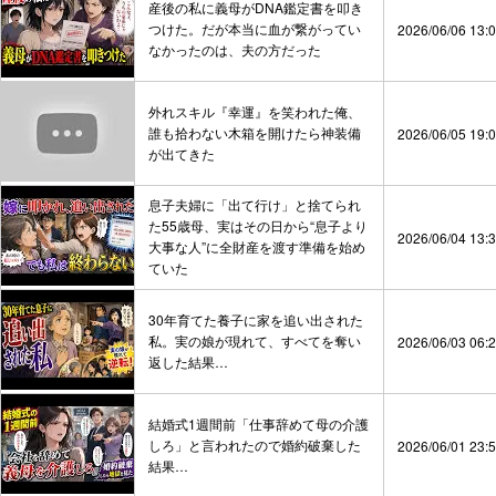
産後の私に義母がDNA鑑定書を叩き
つけた。だが本当に血が繋がってい
2026/06/06 13:
なかったのは、夫の方だった
外れスキル『幸運』を笑われた俺、
誰も拾わない木箱を開けたら神装備
2026/06/05 19:
が出てきた
息子夫婦に「出て行け」と捨てられ
た55歳母、実はその日から“息子より
2026/06/04 13:
大事な人”に全財産を渡す準備を始め
ていた
30年育てた養子に家を追い出された
私。実の娘が現れて、すべてを奪い
2026/06/03 06:
返した結果…
結婚式1週間前「仕事辞めて母の介護
しろ」と言われたので婚約破棄した
2026/06/01 23:
結果…