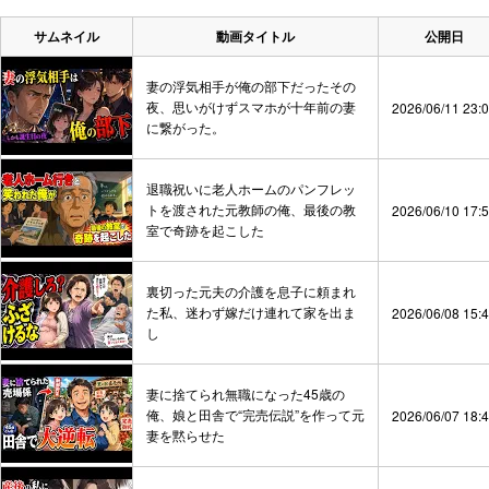
サムネイル
動画タイトル
公開日
妻の浮気相手が俺の部下だったその
夜、思いがけずスマホが十年前の妻
2026/06/11 23:
に繋がった。
退職祝いに老人ホームのパンフレッ
トを渡された元教師の俺、最後の教
2026/06/10 17:
室で奇跡を起こした
裏切った元夫の介護を息子に頼まれ
た私、迷わず嫁だけ連れて家を出ま
2026/06/08 15:
し
妻に捨てられ無職になった45歳の
俺、娘と田舎で“完売伝説”を作って元
2026/06/07 18:
妻を黙らせた