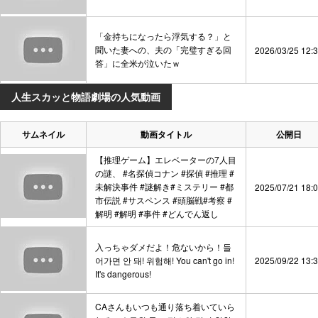
「金持ちになったら浮気する？」と
聞いた妻への、夫の「完璧すぎる回
2026/03/25 12:
答」に全米が泣いたｗ
人生スカッと物語劇場の人気動画
サムネイル
動画タイトル
公開日
【推理ゲーム】エレベーターの7人目
の謎、 #名探偵コナン #探偵 #推理 #
未解決事件 #謎解き#ミステリー #都
2025/07/21 18:
市伝説 #サスペンス #頭脳戦#考察 #
解明 #解明 #事件 #どんでん返し
入っちゃダメだよ！危ないから！들
어가면 안 돼! 위험해! You can't go in!
2025/09/22 13:
It's dangerous!
CAさんもいつも通り落ち着いていら