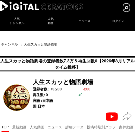
人気
人気
ニュース
ログイン
チャンネル
動画
チャンネル
人生スカッと物語劇場
人生スカッと物語劇場の登録者数7.3万＆再生回数0【2026年8月リアル
タイム推移】
人生スカッと物語劇場
登録者数 :
73,200
-200
再生数:
0
+0
言語 :日本語
国:日本
TOP
最新動画
人気動画
ニュース
詳細データ
投稿時期別グラフ
案件動画