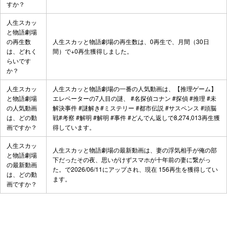
すか？
人生スカッ
と物語劇場
の再生数
人生スカッと物語劇場の再生数は、0再生で、月間（30日
は、どれく
間）で+0再生獲得しました。
らいです
か？
人生スカッ
人生スカッと物語劇場の一番の人気動画は、
【推理ゲーム】
と物語劇場
エレベーターの7人目の謎、 #名探偵コナン #探偵 #推理 #未
の人気動画
解決事件 #謎解き#ミステリー #都市伝説 #サスペンス #頭脳
は、どの動
戦#考察 #解明 #解明 #事件 #どんでん返し
で8,274,013再生獲
画ですか？
得しています。
人生スカッ
人生スカッと物語劇場の最新動画は、
妻の浮気相手が俺の部
と物語劇場
下だったその夜、思いがけずスマホが十年前の妻に繋がっ
の最新動画
た。
で2026/06/11にアップされ、現在 156再生を獲得してい
は、どの動
ます。
画ですか？