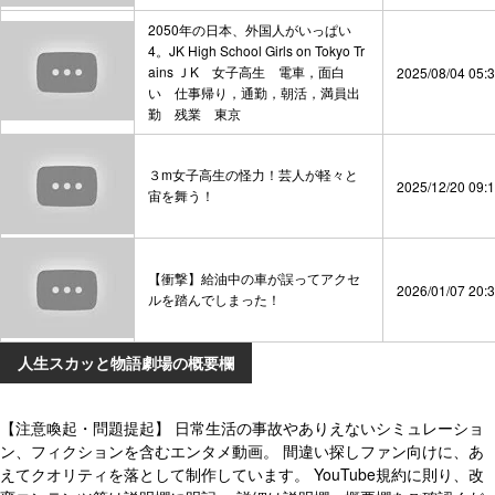
2050年の日本、外国人がいっぱい
4。JK High School Girls on Tokyo Tr
ains ＪK 女子高生 電車，面白
2025/08/04 05:
い 仕事帰り，通勤，朝活，満員出
勤 残業 東京
３m女子高生の怪力！芸人が軽々と
2025/12/20 09:
宙を舞う！
【衝撃】給油中の車が誤ってアクセ
2026/01/07 20:
ルを踏んでしまった！
人生スカッと物語劇場の概要欄
【注意喚起・問題提起】 日常生活の事故やありえないシミュレーショ
ン、フィクションを含むエンタメ動画。 間違い探しファン向けに、あ
えてクオリティを落として制作しています。 YouTube規約に則り、改