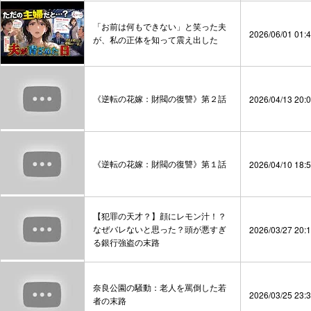
「お前は何もできない」と笑った夫
2026/06/01 01:
が、私の正体を知って震え出した
《逆転の花嫁：財閥の復讐》第２話
2026/04/13 20:
《逆転の花嫁：財閥の復讐》第１話
2026/04/10 18:
【犯罪の天才？】顔にレモン汁！？
なぜバレないと思った？頭が悪すぎ
2026/03/27 20:
る銀行強盗の末路
奈良公園の騒動：老人を罵倒した若
2026/03/25 23:
者の末路