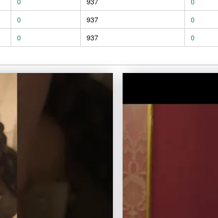
0
937
0
0
937
0
0
937
0