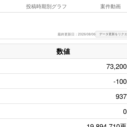
投稿時期別グラフ
案件動画
最終更新日：2026/08/06
データ更新をリク
数値
73,20
-10
93
19,894,710