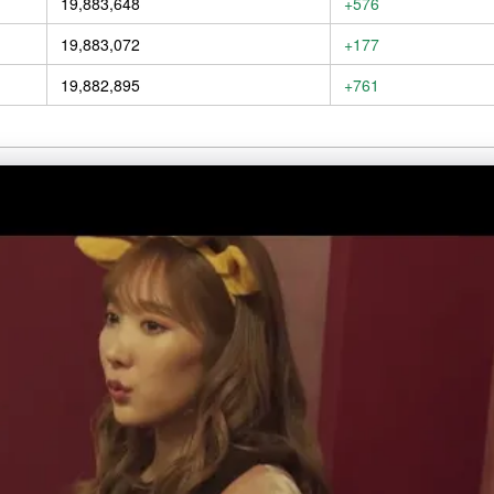
19,883,648
+576
19,883,072
+177
19,882,895
+761