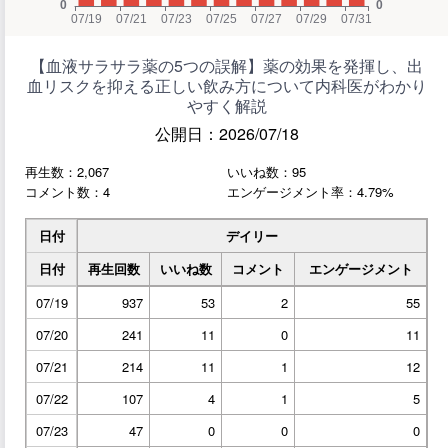
【血液サラサラ薬の5つの誤解】薬の効果を発揮し、出
血リスクを抑える正しい飲み方について内科医がわかり
やすく解説
公開日：2026/07/18
再生数：2,067
いいね数：95
コメント数：4
エンゲージメント率：4.79%
日付
デイリー
日付
再生回数
いいね数
コメント
エンゲージメント
07/19
937
53
2
55
07/20
241
11
0
11
07/21
214
11
1
12
07/22
107
4
1
5
07/23
47
0
0
0