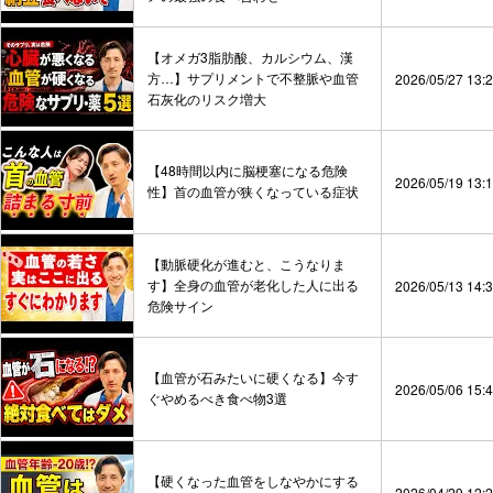
【オメガ3脂肪酸、カルシウム、漢
方…】サプリメントで不整脈や血管
2026/05/27 13:
石灰化のリスク増大
【48時間以内に脳梗塞になる危険
2026/05/19 13:
性】首の血管が狭くなっている症状
【動脈硬化が進むと、こうなりま
す】全身の血管が老化した人に出る
2026/05/13 14:
危険サイン
【血管が石みたいに硬くなる】今す
2026/05/06 15:
ぐやめるべき食べ物3選
【硬くなった血管をしなやかにする
2026/04/29 12: