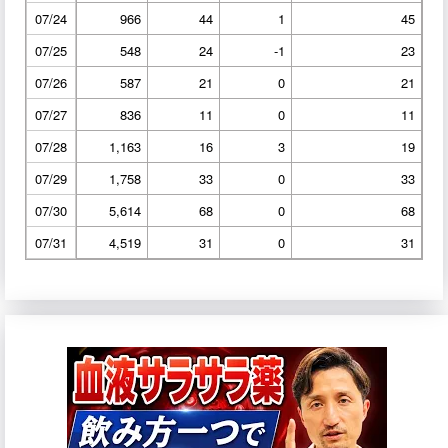
07/24
966
44
1
45
07/25
548
24
-1
23
07/26
587
21
0
21
07/27
836
11
0
11
07/28
1,163
16
3
19
07/29
1,758
33
0
33
07/30
5,614
68
0
68
07/31
4,519
31
0
31