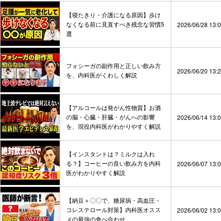
【寝たきり・介護になる原因】歩け
なくなる前に見直すべき残念な習慣5
2026/06/28 13:
選
フォシーガの副作用と正しい飲み方
2026/06/20 13:
を、内科医がくわしく解説
【アルコールは発がん性物質】お酒
の脳・心臓・肝臓・がんへの影響
2026/06/14 13:
を、現役内科医がわかりやすく解説
【インスタントは？ミルクは入れ
る？】コーヒーの良い飲み方を内科
2026/06/07 13:
医がわかりやすく解説
【納豆＋〇〇で、糖尿病・高血圧・
コレステロール対策】内科医オスス
2026/06/02 13:
メの最強の食べ合わせ