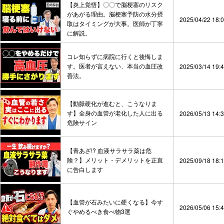
【炎上覚悟】〇〇で脳梗塞のリスク
があがる理由。脳梗塞予防の水分摂
2025/04/22 18:
取はタイミングが大事。医師が丁寧
に解説。
コレ知らずに病院に行くと後悔しま
す。医者が言えない、本当の血圧改
2025/03/14 19:
善法。
【動脈硬化が進むと、こうなりま
す】全身の血管が老化した人に出る
2026/05/13 14:
危険サイン
【青あざ!? 血液サラサラ薬は危
険？】メリット・デメリットを正直
2025/09/18 18:
に告白します
【血管が石みたいに硬くなる】今す
2026/05/06 15:
ぐやめるべき食べ物3選