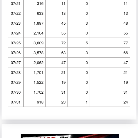
07/21
316
11
0
11
07/22
633
13
0
13
07/23
1,897
45
3
48
07/24
2,164
55
0
55
07/25
3,609
72
5
77
07/26
3,578
63
3
66
07/27
2,062
47
0
47
07/28
1,701
21
0
21
07/29
1,522
19
0
19
07/30
1,702
31
0
31
07/31
918
23
1
24