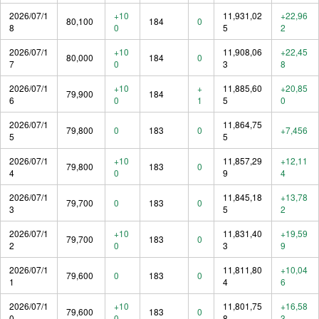
2026/07/1
+10
11,931,02
+22,96
80,100
184
0
8
0
5
2
2026/07/1
+10
11,908,06
+22,45
80,000
184
0
7
0
3
8
2026/07/1
+10
+
11,885,60
+20,85
79,900
184
6
0
1
5
0
2026/07/1
11,864,75
79,800
0
183
0
+7,456
5
5
2026/07/1
+10
11,857,29
+12,11
79,800
183
0
4
0
9
4
2026/07/1
11,845,18
+13,78
79,700
0
183
0
3
5
2
2026/07/1
+10
11,831,40
+19,59
79,700
183
0
2
0
3
9
2026/07/1
11,811,80
+10,04
79,600
0
183
0
1
4
6
2026/07/1
+10
11,801,75
+16,58
79,600
183
0
0
0
8
3