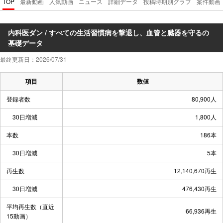
TOP
最新動画
人気動画
ニュース
詳細データ
投稿時期別グラフ
案件動画
内科医ダン / すべての生活習慣病を撃退し、血管と臓器を守るの
基礎データ
最終更新日：2026/07/31
項目
数値
登録者数
80,900人
30日増減
1,800人
本数
186本
30日増減
5本
再生数
12,140,670再生
30日増減
476,430再生
平均再生数（直近
66,936再生
15動画）