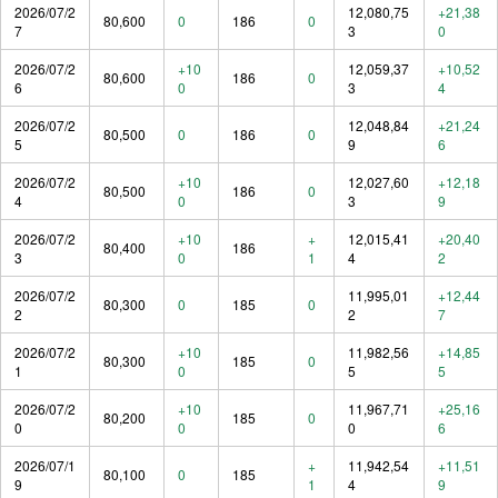
2026/07/2
12,080,75
+21,38
80,600
0
186
0
7
3
0
2026/07/2
+10
12,059,37
+10,52
80,600
186
0
6
0
3
4
2026/07/2
12,048,84
+21,24
80,500
0
186
0
5
9
6
2026/07/2
+10
12,027,60
+12,18
80,500
186
0
4
0
3
9
2026/07/2
+10
+
12,015,41
+20,40
80,400
186
3
0
1
4
2
2026/07/2
11,995,01
+12,44
80,300
0
185
0
2
2
7
2026/07/2
+10
11,982,56
+14,85
80,300
185
0
1
0
5
5
2026/07/2
+10
11,967,71
+25,16
80,200
185
0
0
0
0
6
2026/07/1
+
11,942,54
+11,51
80,100
0
185
9
1
4
9