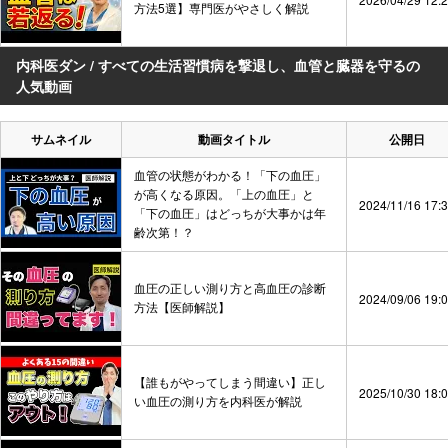
方法5選】専門医がやさしく解説
内科医ダン / すべての生活習慣病を撃退し、血管と臓器を守るの
人気動画
サムネイル
動画タイトル
公開日
血管の状態がわかる！「下の血圧」
が高くなる原因。「上の血圧」と
2024/11/16 17:
「下の血圧」はどっちが大事かは年
齢次第！？
血圧の正しい測り方と高血圧の診断
2024/09/06 19:
方法【医師解説】
【誰もがやってしまう間違い】正し
2025/10/30 18:
い血圧の測り方を内科医が解説