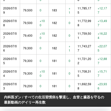
2026/07/0
+
11,785,17
+12,17
79,500
0
183
9
1
5
7
2026/07/0
+10
11,772,99
+13,49
79,500
182
0
8
0
8
7
2026/07/0
+10
11,759,50
+16,22
79,400
182
0
7
0
1
4
2026/07/0
+
11,743,27
+22,07
79,300
0
182
6
1
7
5
2026/07/0
11,721,20
+12,88
79,300
0
181
0
5
2
7
2026/07/0
+10
11,708,31
+15,71
79,300
181
0
4
0
5
7
2026/07/0
11,692,59
+23,93
79,200
0
181
0
3
8
6
内科医ダン / すべての生活習慣病を撃退し、血管と臓器を守るの
最新動画のデイリー再生数