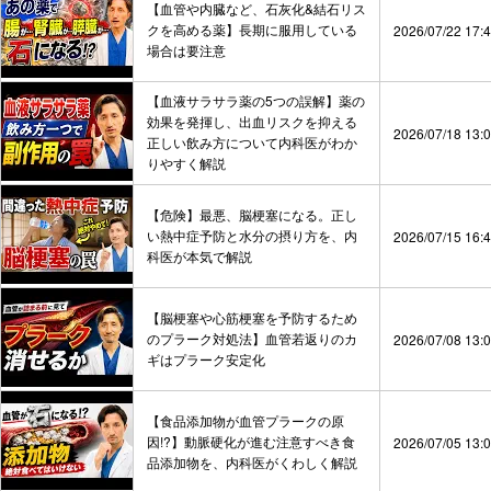
【血管や内臓など、石灰化&結石リス
クを高める薬】長期に服用している
2026/07/22 17:
場合は要注意
【血液サラサラ薬の5つの誤解】薬の
効果を発揮し、出血リスクを抑える
2026/07/18 13:
正しい飲み方について内科医がわか
りやすく解説
【危険】最悪、脳梗塞になる。正し
い熱中症予防と水分の摂り方を、内
2026/07/15 16:
科医が本気で解説
【脳梗塞や心筋梗塞を予防するため
のプラーク対処法】血管若返りのカ
2026/07/08 13:
ギはプラーク安定化
【食品添加物が血管プラークの原
因!?】動脈硬化が進む注意すべき食
2026/07/05 13:
品添加物を、内科医がくわしく解説