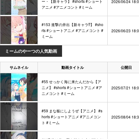
ー・【新キャラ】 #shorts #ショート
2026/06/24 18:
アニメ #アニメコント #ミーム
#153 進撃の井出【新キャラ⁉】 #sho
rts #ショートアニメ #アニメコント #
2026/06/23 18:
ミーム
ミームのやーつの人気動画
サムネイル
動画タイトル
公開日
#55 せっかく海に来たんだから【ア
ニメ】 #shorts #ショートアニメ #ア
2025/07/21 18:
ニメコント #ミーム
#59 まな板にしようぜ【アニメ】 #s
horts #ショートアニメ #アニメコン
2025/08/04 18:
ト #ミーム