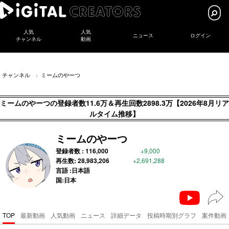
人気
人気
ニュース
ログイン
チャンネル
動画
チャンネル
ミームのやーつ
ミームのやーつの登録者数11.6万＆再生回数2898.3万【2026年8月リア
ルタイム推移】
ミームのやーつ
登録者数 :
116,000
+9,000
再生数:
28,983,206
+2,691,288
言語 :日本語
国:日本
TOP
最新動画
人気動画
ニュース
詳細データ
投稿時期別グラフ
案件動画