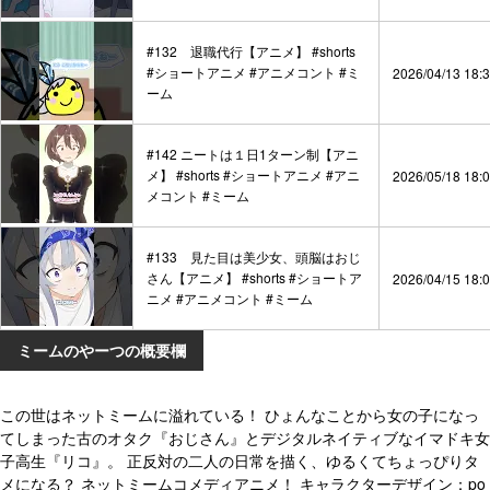
#132 退職代行【アニメ】 #shorts
#ショートアニメ #アニメコント #ミ
2026/04/13 18:
ーム
#142 ニートは１日1ターン制【アニ
メ】 #shorts #ショートアニメ #アニ
2026/05/18 18:
メコント #ミーム
#133 見た目は美少女、頭脳はおじ
さん【アニメ】 #shorts #ショートア
2026/04/15 18:
ニメ #アニメコント #ミーム
ミームのやーつの概要欄
この世はネットミームに溢れている！ ひょんなことから女の子になっ
てしまった古のオタク『おじさん』とデジタルネイティブなイマドキ女
子高生『リコ』。 正反対の二人の日常を描く、ゆるくてちょっぴりタ
メになる？ ネットミームコメディアニメ！ キャラクターデザイン：po