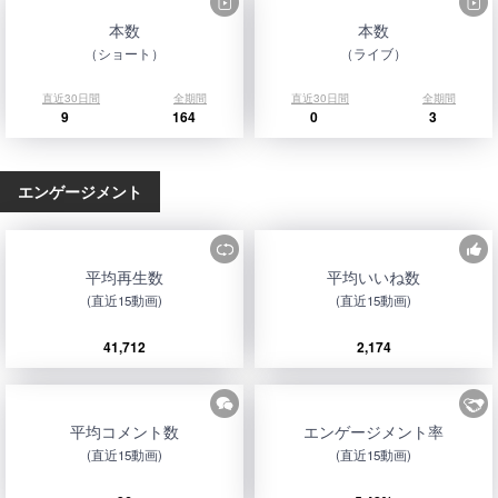
本数
本数
（ショート）
（ライブ）
直近30日間
全期間
直近30日間
全期間
9
164
0
3
エンゲージメント
平均再生数
平均いいね数
(直近15動画)
(直近15動画)
41,712
2,174
平均コメント数
エンゲージメント率
(直近15動画)
(直近15動画)