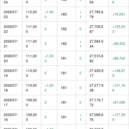
24
0
64
6
2026/07/
112,00
+1,00
+
27,785,6
183
+76,091
23
0
0
1
78
2026/07/
111,00
27,709,5
+125,55
0
182
0
22
0
87
3
2026/07/
111,00
+
27,584,0
0
182
+68,352
21
0
1
34
2026/07/
111,00
+1,00
27,515,6
181
0
+88,765
20
0
0
82
2026/07/
110,00
27,426,9
+148,97
0
181
0
19
0
17
9
2026/07/
110,00
+1,00
27,277,9
+101,16
181
0
18
0
0
38
6
2026/07/
109,00
27,176,7
0
181
0
+87,096
17
0
72
2026/07/
109,00
+
27,089,6
+127,39
0
181
16
0
1
76
9