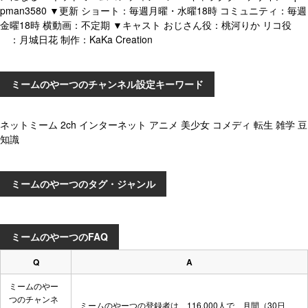
pman3580 ▼更新 ショート：毎週月曜・水曜18時 コミュニティ：毎週
金曜18時 横動画：不定期 ▼キャスト おじさん役：桃河りか リコ役
：月城日花 制作：KaKa Creation
ミームのやーつのチャンネル設定キーワード
ネットミーム 2ch インターネット アニメ 美少女 コメディ 転生 雑学 豆
知識
ミームのやーつのタグ・ジャンル
ミームのやーつのFAQ
Q
A
ミームのやー
つのチャンネ
ミームのやーつの登録者は、116,000人で、月間（30日