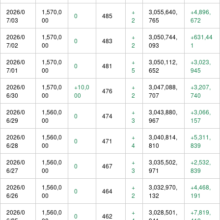
2026/0
1,570,0
+
3,055,640,
+4,896,
0
485
7/03
00
2
765
672
2026/0
1,570,0
+
3,050,744,
+631,44
0
483
7/02
00
2
093
1
2026/0
1,570,0
+
3,050,112,
+3,023,
0
481
7/01
00
5
652
945
2026/0
1,570,0
+10,0
+
3,047,088,
+3,207,
476
6/30
00
00
2
707
740
2026/0
1,560,0
+
3,043,880,
+3,066,
0
474
6/29
00
3
967
157
2026/0
1,560,0
+
3,040,814,
+5,311,
0
471
6/28
00
4
810
839
2026/0
1,560,0
+
3,035,502,
+2,532,
0
467
6/27
00
3
971
839
2026/0
1,560,0
+
3,032,970,
+4,468,
0
464
6/26
00
2
132
191
2026/0
1,560,0
+
3,028,501,
+7,819,
0
462