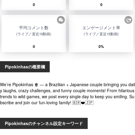
0
0
平均コメント数
エンゲージメント率
(ライブ／直近15動画)
(ライブ／直近15動画)
0
0%
Pipokinhasの概要欄
We’re Pipokinhas 🍿 — a Brazilian + Japanese couple bringing you dail
y laughs, crazy challenges, and funny couple moments! From hilarious
trends to wild games, we post every single day to keep you smiling. Su
bscribe and join our fun-loving family! 🇧🇷❤️🇯🇵
Pipokinhasのチャンネル設定キーワード