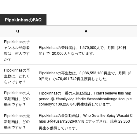
PipokinhasのFAQ
Q
A
Pipokinhasのチ
ャンネル登録者
Pipokinhasの登録者は、1,570,000人で、月間（30日
数は、何人です
間）で+20,000人となっています。
か？
Pipokinhasの再
Pipokinhasの再生数は、3,086,553,130再生で、月間（3
生数は、どれく
0日間）で+76,491,742再生獲得しました。
らいですか？
Pipokinhasの人
Pipokinhasの一番の人気動画は、
I can’t believe this hap
気動画は、どの
pened 😂 #familyvlog #fodie #wasabichallenge #couple
comedy
で139,226,843再生獲得しています。
動画ですか？
Pipokinhasの最新動画は、
Who Gets the Spicy Wasabi C
Pipokinhasの最
hips 🌶️😱#usa
で2026/07/18にアップされ、現在 29,353
新動画は、どの
動画ですか？
再生を獲得しています。