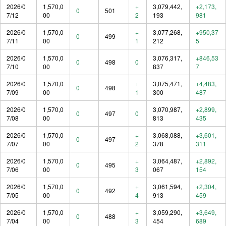
2026/0
1,570,0
+
3,079,442,
+2,173,
0
501
7/12
00
2
193
981
2026/0
1,570,0
+
3,077,268,
+950,37
0
499
7/11
00
1
212
5
2026/0
1,570,0
3,076,317,
+846,53
0
498
0
7/10
00
837
7
2026/0
1,570,0
+
3,075,471,
+4,483,
0
498
7/09
00
1
300
487
2026/0
1,570,0
3,070,987,
+2,899,
0
497
0
7/08
00
813
435
2026/0
1,570,0
+
3,068,088,
+3,601,
0
497
7/07
00
2
378
311
2026/0
1,570,0
+
3,064,487,
+2,892,
0
495
7/06
00
3
067
154
2026/0
1,570,0
+
3,061,594,
+2,304,
0
492
7/05
00
4
913
459
2026/0
1,570,0
+
3,059,290,
+3,649,
0
488
7/04
00
3
454
689