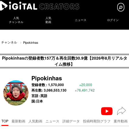
人気
人気
ニュース
ログイン
チャンネル
動画
チャンネル
Pipokinhas
Pipokinhasの登録者数157万＆再生回数30.9億【2026年8月リアルタ
イム推移】
Pipokinhas
登録者数 :
1,570,000
+20,000
再生数:
3,086,553,130
+76,491,742
言語 :英語
国:日本
TOP
最新動画
人気動画
ニュース
詳細データ
投稿時期別グラフ
案件動画