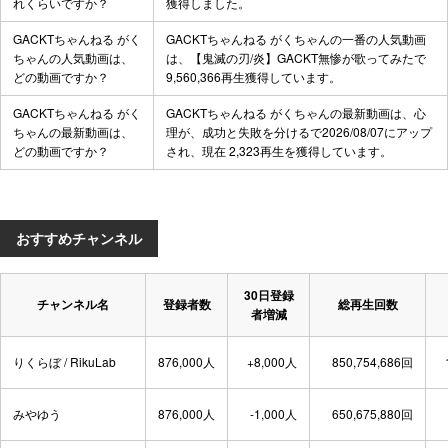
れくらいですか？
獲得しました。
GACKTちゃんねる がく
GACKTちゃんねる がくちゃんの一番の人気動画
ちゃんの人気動画は、
は、
【鬼滅の刃/炎】GACKT無惨が歌ってみた
で
どの動画ですか？
9,560,366再生獲得しています。
GACKTちゃんねる がく
GACKTちゃんねる がくちゃんの最新動画は、
心
ちゃんの最新動画は、
理が、成功と失敗を分ける
で2026/08/07にアップ
どの動画ですか？
され、現在 2,323再生を獲得しています。
おすすめチャンネル
30日登録
チャンネル名
登録者数
総再生回数
者増減
りくらぼ / RikuLab
876,000人
+8,000人
850,754,686回
みやゆう
876,000人
-1,000人
650,675,880回