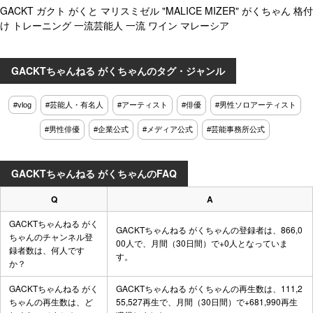
GACKT ガクト がくと マリスミゼル "MALICE MIZER" がくちゃん 格付
け トレーニング 一流芸能人 一流 ワイン マレーシア
GACKTちゃんねる がくちゃんのタグ・ジャンル
#vlog
#芸能人・有名人
#アーティスト
#俳優
#男性ソロアーティスト
#男性俳優
#企業公式
#メディア公式
#芸能事務所公式
GACKTちゃんねる がくちゃんのFAQ
Q
A
GACKTちゃんねる がく
GACKTちゃんねる がくちゃんの登録者は、866,0
ちゃんのチャンネル登
00人で、月間（30日間）で+0人となっていま
録者数は、何人です
す。
か？
GACKTちゃんねる がく
GACKTちゃんねる がくちゃんの再生数は、111,2
ちゃんの再生数は、ど
55,527再生で、月間（30日間）で+681,990再生