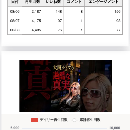
日付
再生回数
いいね数
コメント
エンゲージメント
08/06
2,187
148
8
156
08/07
4,175
97
1
98
08/08
4,485
76
1
77