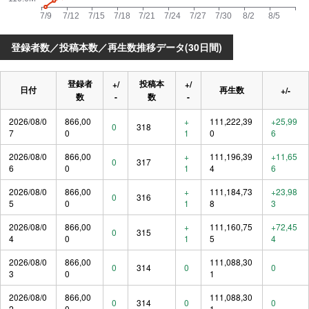
登録者数／投稿本数／再生数推移データ(30日間)
登録者
投稿本
+/
+/
日付
再生数
+/-
数
-
数
-
2026/08/0
866,00
+
111,222,39
+25,99
0
318
7
0
1
0
6
2026/08/0
866,00
+
111,196,39
+11,65
0
317
6
0
1
4
6
2026/08/0
866,00
+
111,184,73
+23,98
0
316
5
0
1
8
3
2026/08/0
866,00
+
111,160,75
+72,45
0
315
4
0
1
5
4
2026/08/0
866,00
111,088,30
0
314
0
0
3
0
1
2026/08/0
866,00
111,088,30
0
314
0
0
2
0
1