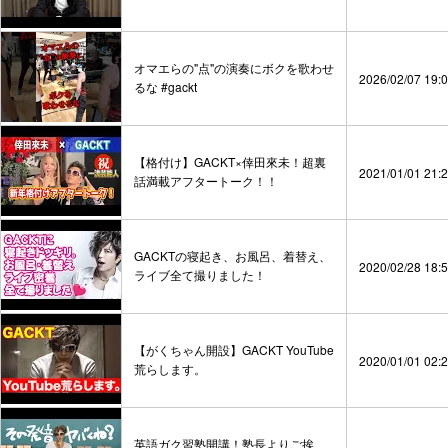
オマエらの"点"の演奏にボクを歌わせ
2026/02/07 19:
るな #gackt
【格付け】GACKT×倖田來未！超裏
2021/01/01 21:
話満載アフタートーク！！
GACKTの寝起き、お風呂、着替え、
2020/02/28 18:
ライブ全て撮りました！
【がくちゃん開設】GACKT YouTube
2020/01/01 02:
荒らします。
英語ガク習塾開講！塾長よりご挨