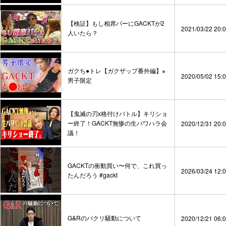
【検証】もし相席バーにGACKTが2
2021/03/22 20:
人いたら？
ガクち●トレ【ガクザップ番外編】※
2020/05/02 15:
男子限定
【鬼滅の刃x格付けバトル】キリショ
ー終了！GACKT無惨の生パワハラ会
2020/12/31 20:
議！
GACKTの衝動買い〜何で、これ買っ
2026/03/24 12:
たんだろう #gackt
G&Rのパクリ騒動について
2020/12/21 06: