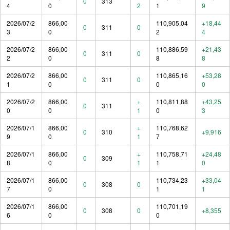
0
313
4
0
2
1
9
2026/07/2
866,00
110,905,04
+18,44
0
311
0
3
0
2
4
2026/07/2
866,00
110,886,59
+21,43
0
311
0
2
0
8
8
2026/07/2
866,00
110,865,16
+53,28
0
311
0
1
0
0
0
2026/07/2
866,00
+
110,811,88
+43,25
0
311
0
0
1
0
3
2026/07/1
866,00
+
110,768,62
0
310
+9,916
9
0
1
7
2026/07/1
866,00
+
110,758,71
+24,48
0
309
8
0
1
1
0
2026/07/1
866,00
110,734,23
+33,04
0
308
0
7
0
1
1
2026/07/1
866,00
110,701,19
0
308
0
+8,355
6
0
0