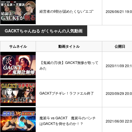
経営者の9割が認めたくない”エゴ”
2026/06/21 19:
GACKTちゃんねる がくちゃんの人気動画
サムネイル
動画タイトル
公開日
【鬼滅の刃/炎】GACKT無惨が歌って
2020/11/09 20:
みた
GACKTブチギレ！ラファエル終了
2020/09/29 20:
魔裟斗 vs GACKT 魔裟斗のパンチ
2021/06/30 22:
はGACKTを倒せるのか！？