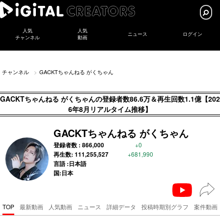
人気
人気
ニュース
ログイン
チャンネル
動画
チャンネル
GACKTちゃんねる がくちゃん
GACKTちゃんねる がくちゃんの登録者数86.6万＆再生回数1.1億【202
6年8月リアルタイム推移】
GACKTちゃんねる がくちゃん
登録者数 :
866,000
+0
再生数:
111,255,527
+681,990
言語 :日本語
国:日本
TOP
最新動画
人気動画
ニュース
詳細データ
投稿時期別グラフ
案件動画