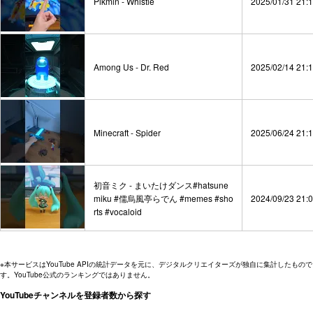
Pikmin - Whistle
2025/01/31 21:
Among Us - Dr. Red
2025/02/14 21:
Minecraft - Spider
2025/06/24 21:
初音ミク - まいたけダンス#hatsune
miku #儒烏風亭らでん #memes #sho
2024/09/23 21:
rts #vocaloid
※本サービスはYouTube APIの統計データを元に、デジタルクリエイターズが独自に集計したもので
す。YouTube公式のランキングではありません。
YouTubeチャンネルを登録者数から探す