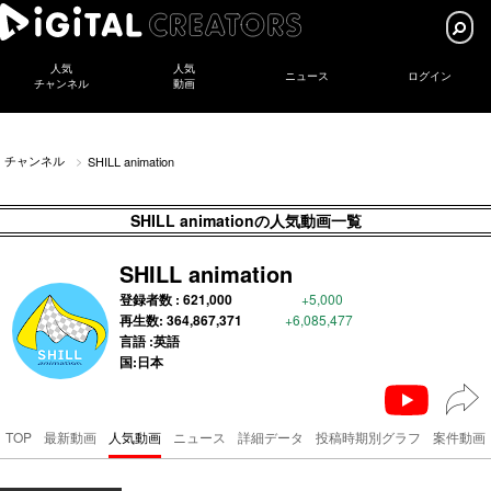
人気
人気
ニュース
ログイン
チャンネル
動画
チャンネル
SHILL animation
SHILL animationの人気動画一覧
SHILL animation
登録者数 :
621,000
+5,000
再生数:
364,867,371
+6,085,477
言語 :英語
国:日本
TOP
最新動画
人気動画
ニュース
詳細データ
投稿時期別グラフ
案件動画