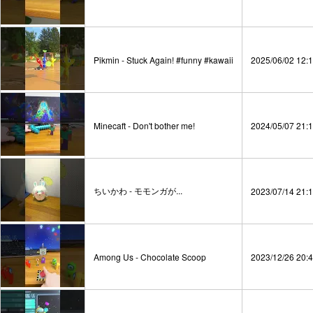
Pikmin - Stuck Again! #funny #kawaii
2025/06/02 12:
Minecaft - Don't bother me!
2024/05/07 21:
ちいかわ - モモンガが...
2023/07/14 21:
Among Us - Chocolate Scoop
2023/12/26 20: