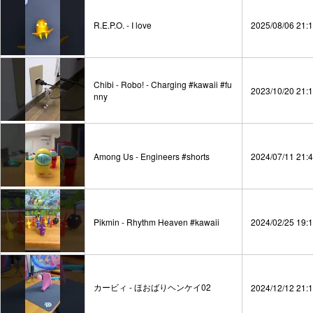
R.E.P.O. - I love
2025/08/06 21:
Chibi - Robo! - Charging #kawaii #fu
2023/10/20 21:
nny
Among Us - Engineers #shorts
2024/07/11 21:
Pikmin - Rhythm Heaven #kawaii
2024/02/25 19:
カービィ - ほおばりヘンケイ02
2024/12/12 21: