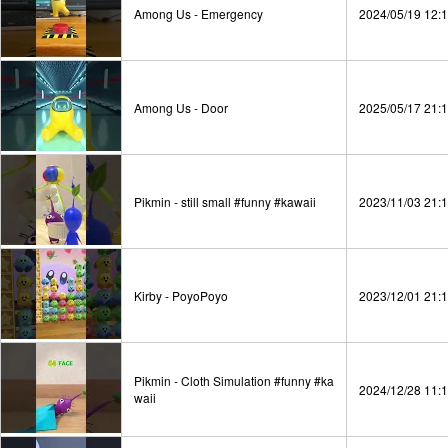
Among Us - Emergency
2024/05/19 12:
Among Us - Door
2025/05/17 21:
Pikmin - still small #funny #kawaii
2023/11/03 21:
Kirby - PoyoPoyo
2023/12/01 21:
Pikmin - Cloth Simulation #funny #ka
2024/12/28 11:
waii