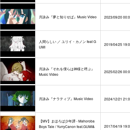
月詠み『夢と知りせば』Music Video
2023/09/20 00:
人間らしい ／ ユリイ・カノン feat G
2019/04/25 19:
UMI
月詠み『それを僕らは神様と呼ぶ』
2025/02/26 00:
Music Video
月詠み『ナラティブ』Music Video
2024/12/21 21:
【MV】まほろば少年譚 - Mahoroba
2017/04/19 19:
Boys Tale / YurryCanon feat.GUMI&