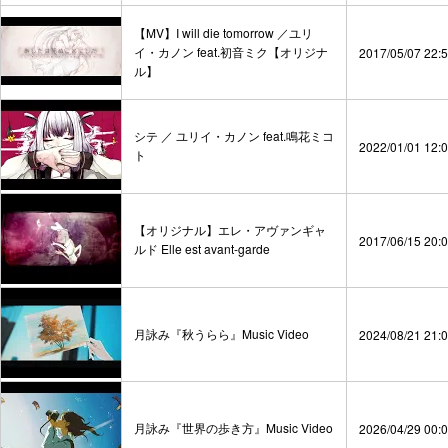
【MV】I will die tomorrow ／ユリ
イ・カノン feat.初音ミク【オリジナ
2017/05/07 22:
ル】
シテ ／ ユリイ・カノン feat.鳴花ミコ
2022/01/01 12:
ト
【オリジナル】エレ・アヴァンギャ
2017/06/15 20:
ルド Elle est avant-garde
月詠み『秋うらら』Music Video
2024/08/21 21:
月詠み『世界の歩き方』Music Video
2026/04/29 00: