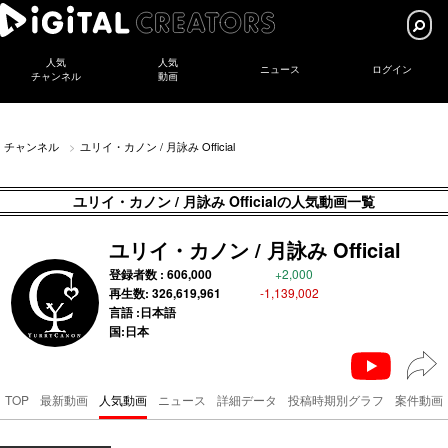
人気
人気
ニュース
ログイン
チャンネル
動画
チャンネル
ユリイ・カノン / 月詠み Official
ユリイ・カノン / 月詠み Officialの人気動画一覧
ユリイ・カノン / 月詠み Official
登録者数 :
606,000
+2,000
再生数:
326,619,961
-1,139,002
言語 :日本語
国:日本
TOP
最新動画
人気動画
ニュース
詳細データ
投稿時期別グラフ
案件動画