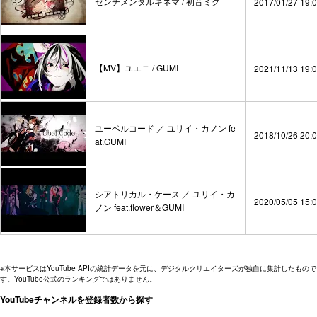
センチメンタルキネマ / 初音ミク
2017/01/27 19:
【MV】ユエニ / GUMI
2021/11/13 19:
ユーベルコード ／ ユリイ・カノン fe
2018/10/26 20:
at.GUMI
シアトリカル・ケース ／ ユリイ・カ
2020/05/05 15:
ノン feat.flower＆GUMI
※本サービスはYouTube APIの統計データを元に、デジタルクリエイターズが独自に集計したもので
す。YouTube公式のランキングではありません。
YouTubeチャンネルを登録者数から探す