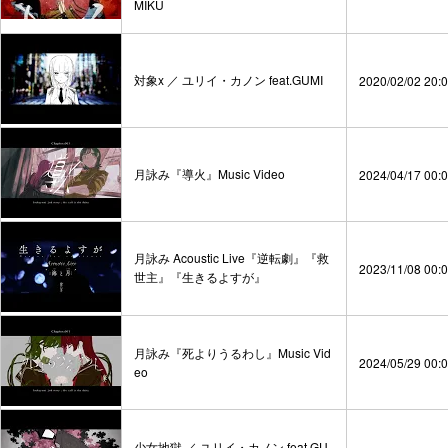
MIKU
対象x ／ ユリイ・カノン feat.GUMI
2020/02/02 20:
月詠み『導火』Music Video
2024/04/17 00:
月詠み Acoustic Live『逆転劇』『救
2023/11/08 00:
世主』『生きるよすが』
月詠み『死よりうるわし』Music Vid
2024/05/29 00:
eo
少女地獄 ／ ユリイ・カノン feat.GU