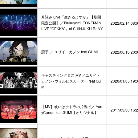
月詠み Live『生きるよすが』【期間
限定公開】／Tsukuyomi『ONEMAN
2022/02/14 08:
LIVE "GEKKA"』at SHINJUKU ReNY
惡手 ／ ユリイ・カノン feat.GUMI
2022/06/16 20:
キャスティングミス MV ／ユリイ・
カノン×ウォルピスカーター feat GU
2020/01/05 19:
MI
【MV】或いはテトラの片隅で／ Yurr
2017/03/30 16:
yCanon feat.GUMI【オリジナル】