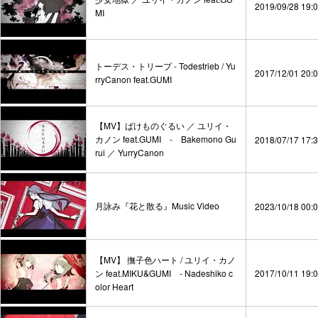
2019/09/28 19:
MI
トーデス・トリープ - Todestrieb / Yu
2017/12/01 20:
rryCanon feat.GUMI
【MV】ばけものぐるい ／ ユリイ・
カノン feat.GUMI - Bakemono Gu
2018/07/17 17:
rui ／ YurryCanon
月詠み『花と散る』Music Video
2023/10/18 00:
【MV】 撫子色ハート / ユリイ・カノ
ン feat.MIKU&GUMI - Nadeshiko c
2017/10/11 19:
olor Heart