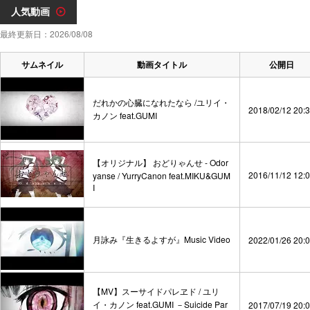
人気動画
最終更新日：2026/08/08
サムネイル
動画タイトル
公開日
だれかの心臓になれたなら /ユリイ・
2018/02/12 20:
カノン feat.GUMI
【オリジナル】 おどりゃんせ - Odor
2016/11/12 12:
yanse / YurryCanon feat.MIKU&GUM
I
月詠み『生きるよすが』Music Video
2022/01/26 20:
【MV】スーサイドパレヱド / ユリ
イ・カノン feat.GUMI －Suicide Par
2017/07/19 20: