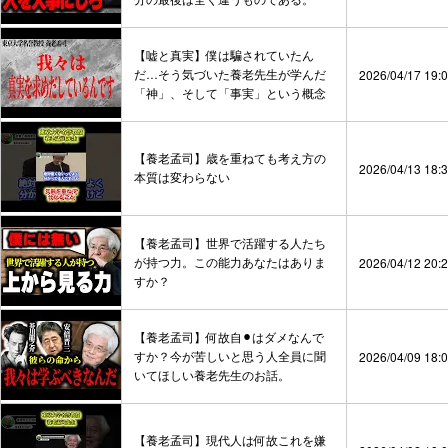
【嘘と真実】僕は騙されていたん
だ…そう気づいた養老先生が学んだ
2026/04/17 19:
「神」、そして「事実」という概念
【養老孟司】歳を重ねても考え方の
2026/04/13 18:
本質は変わらない
【養老孟司】世界で活躍する人たち
が持つ力。この能力あなたはありま
2026/04/12 20:
すか？
【養老孟司】何故自⚫︎はダメなんで
すか？今が苦しいと思う人全員に聞
2026/04/09 18:
いてほしい養老先生のお話。
【養老孟司】現代人は何故これを嫌