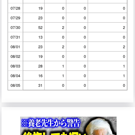
07/28
19
0
0
0
07/29
23
0
0
0
07/30
52
2
0
2
07/31
13
0
0
0
08/01
23
2
0
2
08/02
19
0
0
0
08/03
28
1
0
1
08/04
16
1
0
1
08/05
31
0
0
0