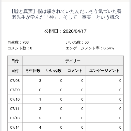
【嘘と真実】僕は騙されていたんだ…そう気づいた養
老先生が学んだ「神」、そして「事実」という概念
公開日：2026/04/17
再生数：763
いいね数：50
コメント数：0
エンゲージメント率：6.54%
日付
デイリー
日付
再生回数
いいね数
コメント
エンゲージメント
07/08
3
0
0
0
07/09
0
0
0
0
07/10
1
0
0
0
07/11
3
0
0
0
07/13
2
0
0
0
07/14
4
0
0
0