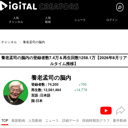
人気
人気
ニュース
ログイン
チャンネル
動画
チャンネル
養老孟司の脳内
養老孟司の脳内の登録者数7.4万＆再生回数1258.1万【2026年8月リア
ルタイム推移】
養老孟司の脳内
登録者数 :
74,200
+700
再生数:
12,581,464
+14,779
言語 :日本語
国:日本
TOP
最新動画
人気動画
ニュース
詳細データ
投稿時期別グラフ
案件動画