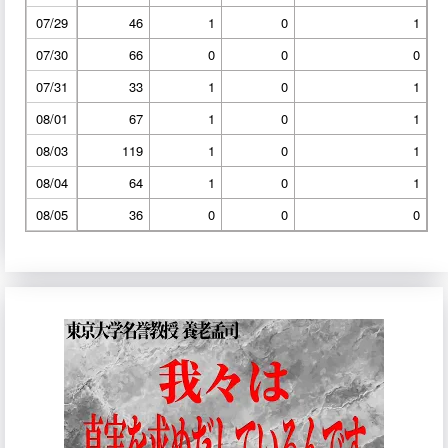
07/29
46
1
0
1
07/30
66
0
0
0
07/31
33
1
0
1
08/01
67
1
0
1
08/03
119
1
0
1
08/04
64
1
0
1
08/05
36
0
0
0