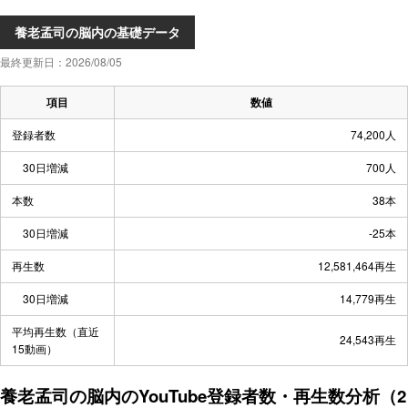
養老孟司の脳内の基礎データ
最終更新日：2026/08/05
項目
数値
登録者数
74,200人
30日増減
700人
本数
38本
30日増減
-25本
再生数
12,581,464再生
30日増減
14,779再生
平均再生数（直近
24,543再生
15動画）
養老孟司の脳内のYouTube登録者数・再生数分析（2