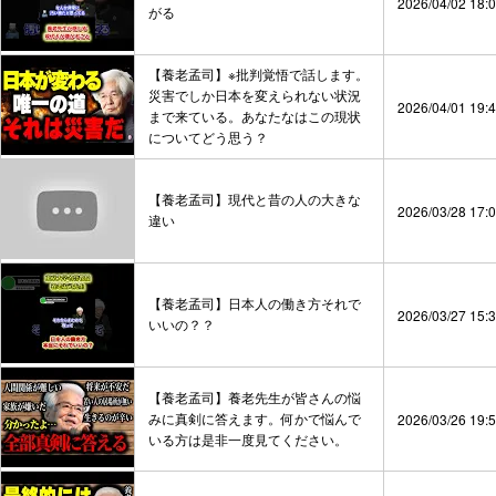
2026/04/02 18:
がる
【養老孟司】※批判覚悟で話します。
災害でしか日本を変えられない状況
2026/04/01 19:
まで来ている。あなたなはこの現状
についてどう思う？
【養老孟司】現代と昔の人の大きな
2026/03/28 17:
違い
【養老孟司】日本人の働き方それで
2026/03/27 15:
いいの？？
【養老孟司】養老先生が皆さんの悩
みに真剣に答えます。何かで悩んで
2026/03/26 19:
いる方は是非一度見てください。