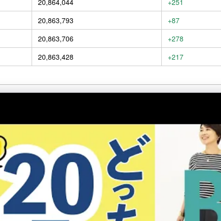
20,864,044
+251
20,863,793
+87
20,863,706
+278
20,863,428
+217