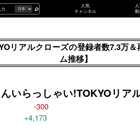
人気
人
チャンネル
動
Oリアルクローズの登録者数7.3万＆再生
ム推移】
んいらっしゃい!TOKYOリア
-300
+4,173