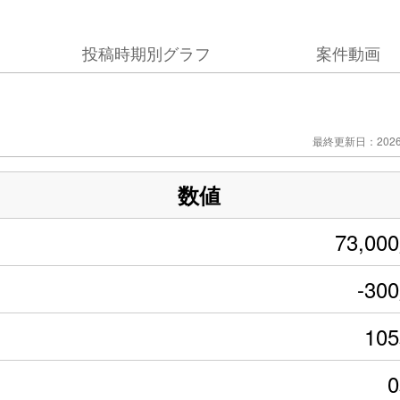
投稿時期別グラフ
案件動画
最終更新日：2026/
数値
73,00
-30
10