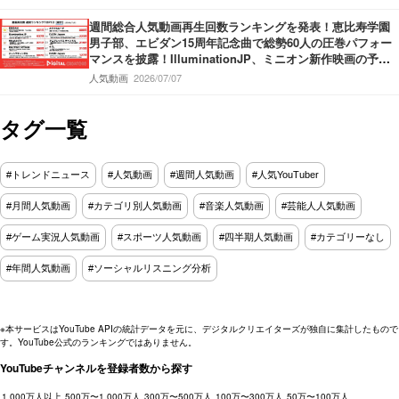
週間総合人気動画再生回数ランキングを発表！恵比寿学園
男子部、エビダン15周年記念曲で総勢60人の圧巻パフォー
マンスを披露！IlluminationJP、ミニオン新作映画の予告
を公開！ヒカキン、推定6500万円超の引越し費用!?新居を
人気動画
2026/07/07
大公開！
タグ一覧
#トレンドニュース
#人気動画
#週間人気動画
#人気YouTuber
#月間人気動画
#カテゴリ別人気動画
#音楽人気動画
#芸能人人気動画
#ゲーム実況人気動画
#スポーツ人気動画
#四半期人気動画
#カテゴリーなし
#年間人気動画
#ソーシャルリスニング分析
※本サービスはYouTube APIの統計データを元に、デジタルクリエイターズが独自に集計したもので
す。YouTube公式のランキングではありません。
YouTubeチャンネルを登録者数から探す
1,000万人以上
500万〜1,000万人
300万〜500万人
100万〜300万人
50万〜100万人