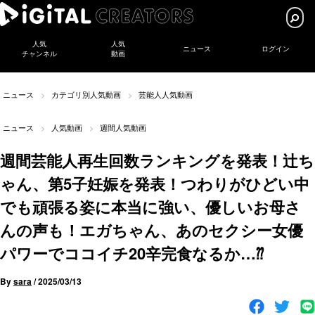
人気
人気
ニュース
ログイン
チャンネル
動画
ニュース
カテゴリ別人気動画
芸能人人気動画
ニュース
人気動画
週間人気動画
週間芸能人再生回数ランキングを発表！辻ち
ゃん、第5子妊娠を発表！つわりがひどい中
でも頑張る姿に本当に強い、優しいお母さ
んの声も！エガちゃん、あのセクシー女優
パワーでココイチ20辛完食なるか…⁇
By
sara
/
2025/03/13