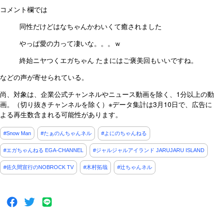
コメント欄では
同性だけどはなちゃんかわいくて癒されました
やっぱ愛の力って凄いな。。。ｗ
終始ニヤつくエガちゃん たまにはご褒美回もいいですね。
などの声が寄せられている。
尚、対象は、企業公式チャンネルやニュース動画を除く、1分以上の動
画。（切り抜きチャンネルを除く）※データ集計は3月10日で、広告に
よる再生数含まれる可能性があります。
#Snow Man
#たぁのんちゃんネル
#よにのちゃんねる
#エガちゃんねる EGA-CHANNEL
#ジャルジャルアイランド JARUJARU ISLAND
#佐久間宣行のNOBROCK TV
#木村拓哉
#辻ちゃんネル