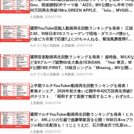
Gnu、呪術廻戦OPテーマ曲「AIZO」MV公開から半年で65
00万回再生突破‼Mrs.GREEN APPLE、「lulu.」MV6200
万回再生突破‼M!LK、「爆裂愛してる」第3位獲得‼
人気動画
2026/07/09
週間YouTube芸能人動画再生回数ランキングを発表！ 江頭
2:50、W杯日本VSスウェーデンで現地・ダラスへ‼懐かし
の金ピカ衣装で応援‼よにのちゃんねる、菊池風磨復帰‼神
楽坂のてんぷらの名店へ！捨て猫オーディション最終回公
カテゴリ別人気動画
人気動画
2026/07/09
開‼
週間音楽動画再生回数ランキングを発表！ 超特急、M!LKな
ど全9グループ総勢60名大集合‼EBiDAN、「Yes! 東京」M
V公開‼BE:FIRST、10枚目シングル「Missing」MV公開‼M
ove ver.＆Story ver.の2本立てMV‼THE FIRST TAKE、Kvi
カテゴリ別人気動画
人気動画
2026/07/09
Baba＆KREVA登場‼
上半期マルチYouTuber動画再生回数ランキングを発表！
東海オンエア、2026年初大食い公開半年420万回再生突破‼
ボチリスト、「昭和すぎて面接で無双するニキ」わずか2ヶ
月で420万回再生‼うじとうえだ、100種類お酒図鑑ハワイ
人気動画
2026/07/09
編‼
週間マルチYouTuber動画再生回数ランキングを発表！ヒカ
キン、8年ぶりの引越で超豪華新居を公開！W杯日本vsブラ
ジル戦の生配信も！うじとうえだ、石川県金沢で氏原vsサ
カモトの大喧嘩勃発か!?
人気動画
2026/07/07