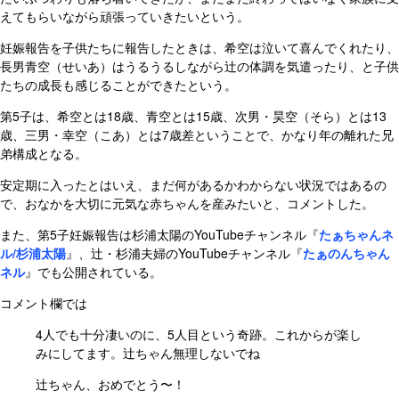
えてもらいながら頑張っていきたいという。
妊娠報告を子供たちに報告したときは、希空は泣いて喜んでくれたり、
長男青空（せいあ）はうるうるしながら辻の体調を気遣ったり、と子供
たちの成長も感じることができたという。
第5子は、希空とは18歳、青空とは15歳、次男・昊空（そら）とは13
歳、三男・幸空（こあ）とは7歳差ということで、かなり年の離れた兄
弟構成となる。
安定期に入ったとはいえ、まだ何があるかわからない状況ではあるの
で、おなかを大切に元気な赤ちゃんを産みたいと、コメントした。
また、第5子妊娠報告は杉浦太陽のYouTubeチャンネル『
たぁちゃんネ
ル/杉浦太陽
』、辻・杉浦夫婦のYouTubeチャンネル『
たぁのんちゃん
ネル
』でも公開されている。
コメント欄では
4人でも十分凄いのに、5人目という奇跡。これからが楽し
みにしてます。辻ちゃん無理しないでね
辻ちゃん、おめでとう〜！