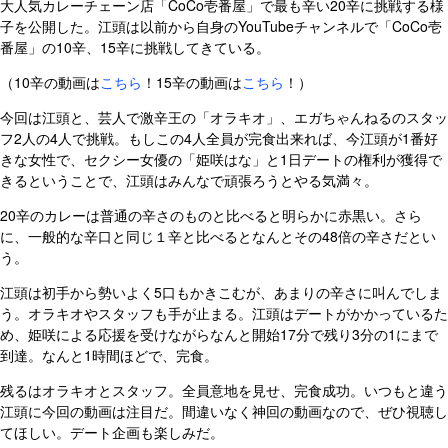
大人気カレーチェーン店「CoCo壱番屋」で最も辛い20辛に挑戦する様
子を公開した。江頭は以前から自身のYouTubeチャンネルで「CoCo壱
番屋」の10辛、15辛に挑戦してきている。
（10辛の動画は
こちら
！15辛の動画は
こちら
！）
今回は江頭と、芸人で激辛王の「オラキオ」、エガちゃんねるのスタッ
フ2人の4人で挑戦。もしこの4人全員が完食出来れば、今江頭が1番好
きな女性で、セクシー女優の「姫咲はな」と1日デートの権利が獲得で
きるということで、江頭はみんなで頑張ろうとやる気満々。
20辛のカレーは普通の辛さのものと比べると明らかに赤黒い。さら
に、一般的な辛口と同じ１辛と比べるとなんとその48倍の辛さだとい
う。
江頭は初手から勢いよく5口もかきこむが、あまりの辛さに叫んでしま
う。オラキオやスタッフも手が止まる。江頭はデートがかかっているた
め、姫咲による応援を受けながらなんと開始17分で残り3分の1にまで
到達。なんと1時間ほどで、完食。
残るはオラキオとスタッフ。全員意地を見せ、完食成功。いつもと違う
江頭に今回の動画は注目だ。間違いなく神回の動画なので、ぜひ視聴し
てほしい。デート企画も楽しみだ。