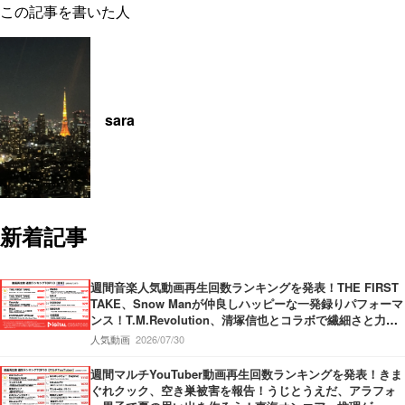
この記事を書いた人
sara
新着記事
週間音楽人気動画再生回数ランキングを発表！THE FIRST
TAKE、Snow Manが仲良しハッピーな一発録りパフォーマ
ンス！T.M.Revolution、清塚信也とコラボで繊細さと力強
さ持ったパフォーマンスを披露！Vaundy、甲子園応援ソン
人気動画
2026/07/30
グMVで”熱”が炸裂！
週間マルチYouTuber動画再生回数ランキングを発表！きま
ぐれクック、空き巣被害を報告！うじとうえだ、アラフォ