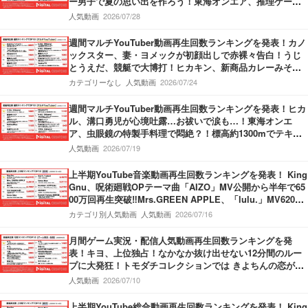
ー男子で夏の思い出を作ろう！東海オンエア、推理ゲーム
でミラクル勃発！
人気動画
2026/07/28
週間マルチYouTuber動画再生回数ランキングを発表！カノ
ックスター、妻・ヨメックが初顔出しで赤裸々告白！うじ
とうえだ、競艇で大博打！ヒカキン、新商品カレーみそき
んの発売開始を報告！
カテゴリーなし
人気動画
2026/07/24
週間マルチYouTuber動画再生回数ランキングを発表！ヒカ
ル、溝口勇児が心境吐露…お祓いで涙も…！東海オンエ
ア、虫眼鏡の特製手料理で悶絶？！標高約1300mでテキー
ラがぶ飲み…果たしてどちらが酔うのか？！
人気動画
2026/07/19
上半期YouTube音楽動画再生回数ランキングを発表！ King
Gnu、呪術廻戦OPテーマ曲「AIZO」MV公開から半年で65
00万回再生突破‼Mrs.GREEN APPLE、「lulu.」MV6200
万回再生突破‼M!LK、「爆裂愛してる」第3位獲得‼
カテゴリ別人気動画
人気動画
2026/07/16
月間ゲーム実況・配信人気動画再生回数ランキングを発
表！キヨ、上位独占！なかなか抜け出せない12分間のルー
プに大発狂！トモダチコレクションでは きよちんの恋が動
き出す！盲目少女をぬいぐるみを使って救うホラーゲーム
人気動画
2026/07/10
も！
上半期YouTube総合動画再生回数ランキングを発表！ King