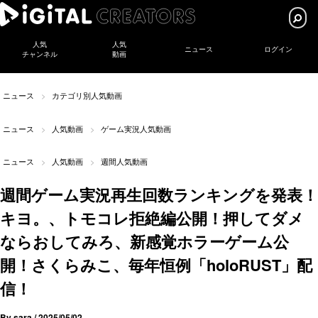
人気
人気
ニュース
ログイン
チャンネル
動画
ニュース
カテゴリ別人気動画
ニュース
人気動画
ゲーム実況人気動画
ニュース
人気動画
週間人気動画
週間ゲーム実況再生回数ランキングを発表！
キヨ。、トモコレ拒絶編公開！押してダメ
ならおしてみろ、新感覚ホラーゲーム公
開！さくらみこ、毎年恒例「holoRUST」配
信！
By
sara
/
2025/05/02