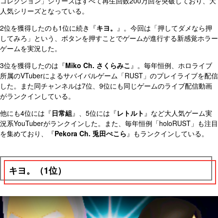
コレクション」シリーズはすべて再生回数200万回を突破しており、大
人気シリーズとなっている。
2位を獲得したのも1位に続き『
キヨ。
』。今回は「押してダメなら押
してみろ」という、ボタンを押すことでゲームが進行する新感覚ホラー
ゲームを実況した。
3位を獲得したのは『
Miko Ch. さくらみこ
』。毎年恒例、ホロライブ
所属のVTuberによるサバイバルゲーム「RUST」のプレイライブを配信
した。また同チャンネルは7位、9位にも同じゲームのライブ配信動画
がランクインしている。
他にも4位には『
日常組
』、5位には『
レトルト
』など大人気ゲーム実
況系YouTuberがランクインした。また、毎年恒例「holoRUST」も注目
を集めており、『
Pekora Ch. 兎田ぺこら
』もランクインしている。
キヨ。（1位）