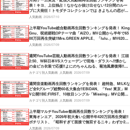
表！キヨ、上位独占！なかなか抜け出せない12分間のルー
プに大発狂！トモダチコレクションでは きよちんの恋が動
き出す！盲目少女をぬいぐるみを使って救うホラーゲーム
人気動画
2026/07/10
も！
上半期YouTube総合動画再生回数ランキングを発表！ King
Gnu、呪術廻戦OPテーマ曲「AIZO」MV公開から半年で65
00万回再生突破‼Mrs.GREEN APPLE、「lulu.」MV6200
万回再生突破‼M!LK、「爆裂愛してる」第3位獲得‼
人気動画
2026/07/09
週間YouTube芸能人動画再生回数ランキングを発表！ 江頭
2:50、W杯日本VSスウェーデンで現地・ダラスへ‼懐かし
の金ピカ衣装で応援‼よにのちゃんねる、菊池風磨復帰‼神
楽坂のてんぷらの名店へ！捨て猫オーディション最終回公
カテゴリ別人気動画
人気動画
2026/07/09
開‼
週間音楽動画再生回数ランキングを発表！ 超特急、M!LKな
ど全9グループ総勢60名大集合‼EBiDAN、「Yes! 東京」M
V公開‼BE:FIRST、10枚目シングル「Missing」MV公開‼M
ove ver.＆Story ver.の2本立てMV‼THE FIRST TAKE、Kvi
カテゴリ別人気動画
人気動画
2026/07/09
Baba＆KREVA登場‼
上半期マルチYouTuber動画再生回数ランキングを発表！
東海オンエア、2026年初大食い公開半年420万回再生突破‼
ボチリスト、「昭和すぎて面接で無双するニキ」わずか2ヶ
月で420万回再生‼うじとうえだ、100種類お酒図鑑ハワイ
人気動画
2026/07/09