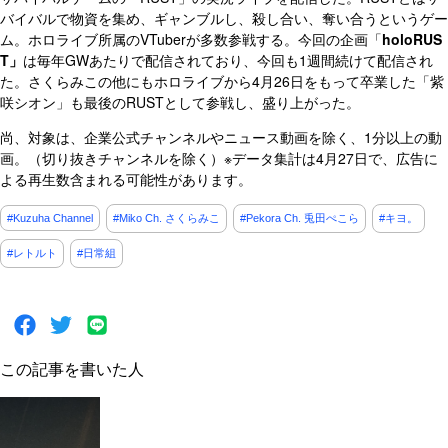
バイバルで物資を集め、ギャンブルし、殺し合い、奪い合うというゲー
ム。ホロライブ所属のVTuberが多数参戦する。今回の企画「
holoRUS
T」
は毎年GWあたりで配信されており、今回も1週間続けて配信され
た。さくらみこの他にもホロライブから4月26日をもって卒業した「紫
咲シオン」も最後のRUSTとして参戦し、盛り上がった。
尚、対象は、企業公式チャンネルやニュース動画を除く、1分以上の動
画。（切り抜きチャンネルを除く）※データ集計は4月27日で、広告に
よる再生数含まれる可能性があります。
#Kuzuha Channel
#Miko Ch. さくらみこ
#Pekora Ch. 兎田ぺこら
#キヨ。
#レトルト
#日常組
この記事を書いた人