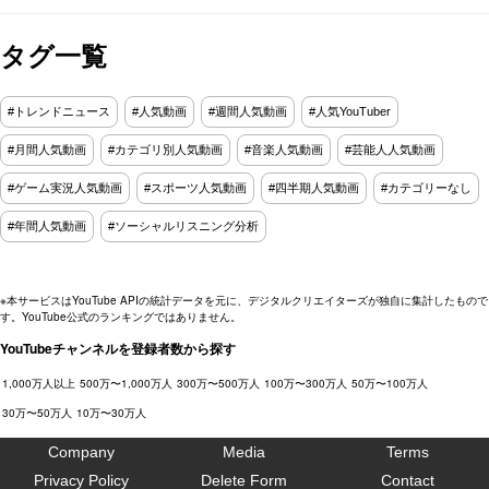
編‼
タグ一覧
#トレンドニュース
#人気動画
#週間人気動画
#人気YouTuber
#月間人気動画
#カテゴリ別人気動画
#音楽人気動画
#芸能人人気動画
#ゲーム実況人気動画
#スポーツ人気動画
#四半期人気動画
#カテゴリーなし
#年間人気動画
#ソーシャルリスニング分析
※本サービスはYouTube APIの統計データを元に、デジタルクリエイターズが独自に集計したもので
す。YouTube公式のランキングではありません。
YouTubeチャンネルを登録者数から探す
1,000万人以上
500万〜1,000万人
300万〜500万人
100万〜300万人
50万〜100万人
30万〜50万人
10万〜30万人
Company
Media
Terms
Privacy Policy
Delete Form
Contact