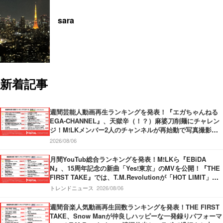
sara
新着記事
週間芸能人動画再生ランキングを発表！『エガちゃんねる
EGA-CHANNEL』、天獄辛（！？）麻婆刀削麺にチャレン
ジ！M!LKメンバー2人のチャンネルが再始動で写真撮影！
『中田敦彦のYouTube大学 – NAKATA UNIVERSITY』、日
2026/08/06
本の円安についてわかりやすく解説！
月間YouTub総合ランキングを発表！M!LKら『EBiDA
N』、15周年記念の新曲「Yes!東京」のMVを公開！『THE
FIRST TAKE』では、T.M.Revolutionが「HOT LIMIT」を
披露！『SixTONES』新曲「マイオンリー」のMVを公開！
トレンドニュース
2026/08/06
週間音楽人気動画再生回数ランキングを発表！THE FIRST
TAKE、Snow Manが仲良しハッピーな一発録りパフォーマ