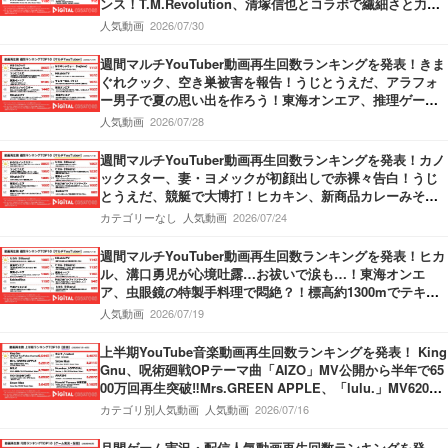
ンス！T.M.Revolution、清塚信也とコラボで繊細さと力強
さ持ったパフォーマンスを披露！Vaundy、甲子園応援ソン
人気動画
2026/07/30
グMVで”熱”が炸裂！
週間マルチYouTuber動画再生回数ランキングを発表！きま
ぐれクック、空き巣被害を報告！うじとうえだ、アラフォ
ー男子で夏の思い出を作ろう！東海オンエア、推理ゲーム
でミラクル勃発！
人気動画
2026/07/28
週間マルチYouTuber動画再生回数ランキングを発表！カノ
ックスター、妻・ヨメックが初顔出しで赤裸々告白！うじ
とうえだ、競艇で大博打！ヒカキン、新商品カレーみそき
んの発売開始を報告！
カテゴリーなし
人気動画
2026/07/24
週間マルチYouTuber動画再生回数ランキングを発表！ヒカ
ル、溝口勇児が心境吐露…お祓いで涙も…！東海オンエ
ア、虫眼鏡の特製手料理で悶絶？！標高約1300mでテキー
ラがぶ飲み…果たしてどちらが酔うのか？！
人気動画
2026/07/19
上半期YouTube音楽動画再生回数ランキングを発表！ King
Gnu、呪術廻戦OPテーマ曲「AIZO」MV公開から半年で65
00万回再生突破‼Mrs.GREEN APPLE、「lulu.」MV6200
万回再生突破‼M!LK、「爆裂愛してる」第3位獲得‼
カテゴリ別人気動画
人気動画
2026/07/16
月間ゲーム実況・配信人気動画再生回数ランキングを発