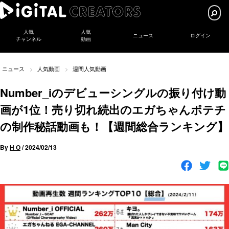
人気
人気
ニュース
ログイン
チャンネル
動画
ニュース
人気動画
週間人気動画
Number_iのデビューシングルの振り付け動
画が1位！売り切れ続出のエガちゃんポテチ
の制作秘話動画も！【週間総合ランキング】
By
H O
/
2024/02/13