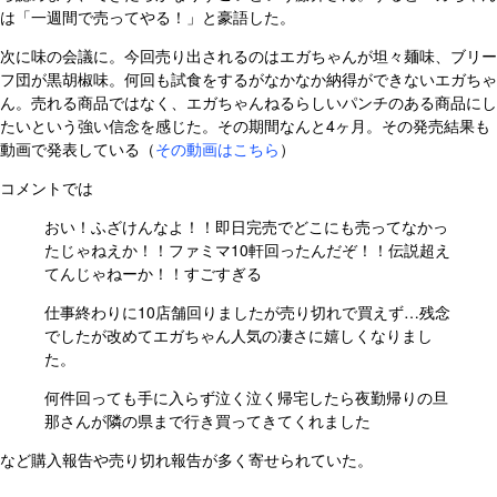
は「一週間で売ってやる！」と豪語した。
次に味の会議に。今回売り出されるのはエガちゃんが坦々麺味、ブリー
フ団が黒胡椒味。何回も試食をするがなかなか納得ができないエガちゃ
ん。売れる商品ではなく、エガちゃんねるらしいパンチのある商品にし
たいという強い信念を感じた。その期間なんと4ヶ月。その発売結果も
動画で発表している（
その動画はこちら
）
コメントでは
おい！ふざけんなよ！！
即日完売でどこにも売ってなかっ
たじゃねえか！！
ファミマ10軒回ったんだぞ！！
伝説超え
てんじゃねーか！！
すごすぎる
仕事終わりに10店舗回りましたが売り切れで買えず…残念
でしたが改めてエガちゃん人気の凄さに嬉しくなりまし
た。
何件回っても手に入らず泣く泣く帰宅したら夜勤帰りの旦
那さんが隣の県まで行き買ってきてくれました
など購入報告や売り切れ報告が多く寄せられていた。