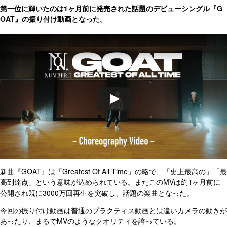
第一位に輝いたのは1ヶ月前に発売された話題のデビューシングル『G
OAT』の振り付け動画となった。
新曲『GOAT』は「Greatest Of All Time」の略で、「史上最高の」「最
高到達点」という意味が込められている。またこのMVは約1ヶ月前に
公開され既に3000万回再生を突破し、話題の楽曲となった。
今回の振り付け動画は普通のプラクティス動画とは違いカメラの動きが
あったり、まるでMVのようなクオリティを誇っている。