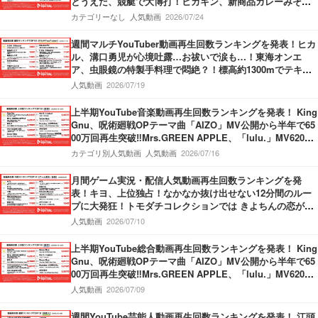
とうえだ、競艇で大博打！ヒカキン、新商品カレーみそき
んの発売開始を報告！
カテゴリーなし
人気動画
2026/07/24
週間マルチYouTuber動画再生回数ランキングを発表！ヒカ
ル、溝口勇児が心境吐露…お祓いで涙も…！東海オンエ
ア、虫眼鏡の特製手料理で悶絶？！標高約1300mでテキー
ラがぶ飲み…果たしてどちらが酔うのか？！
人気動画
2026/07/19
上半期YouTube音楽動画再生回数ランキングを発表！ King
Gnu、呪術廻戦OPテーマ曲「AIZO」MV公開から半年で65
00万回再生突破‼Mrs.GREEN APPLE、「lulu.」MV6200
万回再生突破‼M!LK、「爆裂愛してる」第3位獲得‼
カテゴリ別人気動画
人気動画
2026/07/16
月間ゲーム実況・配信人気動画再生回数ランキングを発
表！キヨ、上位独占！なかなか抜け出せない12分間のルー
プに大発狂！トモダチコレクションでは きよちんの恋が動
き出す！盲目少女をぬいぐるみを使って救うホラーゲーム
人気動画
2026/07/10
も！
上半期YouTube総合動画再生回数ランキングを発表！ King
Gnu、呪術廻戦OPテーマ曲「AIZO」MV公開から半年で65
00万回再生突破‼Mrs.GREEN APPLE、「lulu.」MV6200
万回再生突破‼M!LK、「爆裂愛してる」第3位獲得‼
人気動画
2026/07/09
週間YouTube芸能人動画再生回数ランキングを発表！ 江頭