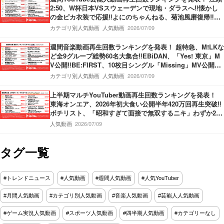
2:50、W杯日本VSスウェーデンで現地・ダラスへ‼懐かし
の金ピカ衣装で応援‼よにのちゃんねる、菊池風磨復帰‼神
楽坂のてんぷらの名店へ！捨て猫オーディション最終回公
カテゴリ別人気動画
人気動画
2026/07/09
開‼
週間音楽動画再生回数ランキングを発表！ 超特急、M!LKな
ど全9グループ総勢60名大集合‼EBiDAN、「Yes! 東京」M
V公開‼BE:FIRST、10枚目シングル「Missing」MV公開‼M
ove ver.＆Story ver.の2本立てMV‼THE FIRST TAKE、Kvi
カテゴリ別人気動画
人気動画
2026/07/09
Baba＆KREVA登場‼
上半期マルチYouTuber動画再生回数ランキングを発表！
東海オンエア、2026年初大食い公開半年420万回再生突破‼
ボチリスト、「昭和すぎて面接で無双するニキ」わずか2ヶ
月で420万回再生‼うじとうえだ、100種類お酒図鑑ハワイ
人気動画
2026/07/09
編‼
タグ一覧
#トレンドニュース
#人気動画
#週間人気動画
#人気YouTuber
#月間人気動画
#カテゴリ別人気動画
#音楽人気動画
#芸能人人気動画
#ゲーム実況人気動画
#スポーツ人気動画
#四半期人気動画
#カテゴリーなし