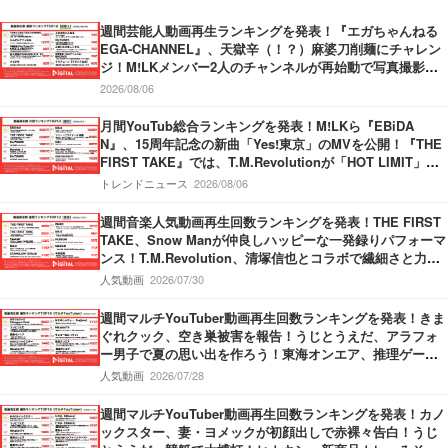
週間芸能人動画再生ランキングを発表！『エガちゃんねる
EGA-CHANNEL』、天獄辛（！？）麻婆刀削麺にチャレン
ジ！M!LKメンバー2人のチャンネルが再始動で写真撮影！
『中田敦彦のYouTube大学 – NAKATA UNIVERSITY』、日
2026/08/06
本の円安についてわかりやすく解説！
月間YouTub総合ランキングを発表！M!LKら『EBiDA
N』、15周年記念の新曲「Yes!東京」のMVを公開！『THE
FIRST TAKE』では、T.M.Revolutionが「HOT LIMIT」を
披露！『SixTONES』新曲「マイオンリー」のMVを公開！
トレンドニュース
2026/08/06
週間音楽人気動画再生回数ランキングを発表！THE FIRST
TAKE、Snow Manが仲良しハッピーな一発録りパフォーマ
ンス！T.M.Revolution、清塚信也とコラボで繊細さと力強
さ持ったパフォーマンスを披露！Vaundy、甲子園応援ソン
人気動画
2026/07/30
グMVで”熱”が炸裂！
週間マルチYouTuber動画再生回数ランキングを発表！きま
ぐれクック、空き巣被害を報告！うじとうえだ、アラフォ
ー男子で夏の思い出を作ろう！東海オンエア、推理ゲーム
でミラクル勃発！
人気動画
2026/07/28
週間マルチYouTuber動画再生回数ランキングを発表！カノ
ックスター、妻・ヨメックが初顔出しで赤裸々告白！うじ