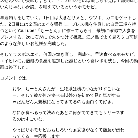
スせんべいが美味しすぎて、「この世のものは潰しちゃえば全部美味し
いんじゃないか説」を唱えているというホモサピ。
早速釣りをしていく。1日目は大きなサメと、ウツボ、カニをゲットし
た。2日目には２匹のエイを獲得し、プレス機を仲良しの自営工場を持
つというYouTuber『ちーとん』に作ってもらう。最初に確認で人参を
プレスする。次に石がにで火をつけて挑戦。江ノ島でよく見るタコ煎餅
のような美しいお煎餅が完成した。
そしてラスボスエイ。何回か焼き直し、完成へ。早速食べるホモサピ。
エイヒレにお煎餅の食感を追加した感じという食レポを残し、今回の動
画は終了した。
コメントでは、
おや、ちーとんさんが…生物系は横のつながりすごいな
ー。そして彼が何か食べる以外のを初めて見た気がする
ｗ
だんだん大規模になってきてるのも面白くて好き。
なにか食べるって決めたあとに何がでてきてもリリースす
るのはすごいな。
やっぱりホモサピおもしろいなぁ妥協がなくて熱意が伝わ
ってくる一生応援します