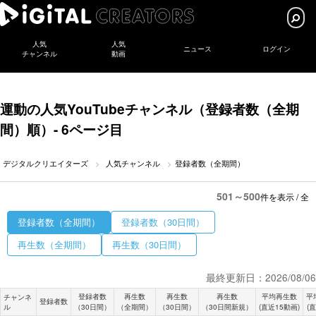
人気
人気
ニュース
ログイン
チャンネル
動画
運動の人気YouTubeチャンネル（登録者数（全期
間）順）- 6ページ目
デジタルクリエイターズ
人気チャンネル
登録者数（全期間）
501～500
件を表示 / 全
登録者数（全期間）
登録者数（30日間）
再生数（全期間）
再生数（30日間）
最終更新日：2026/08/06
登録者数
再生数
再生数
再生数
平均再生数
平
チャンネ
登録者数
ル
（30日間）
（全期間）
（30日間）
（30日間新規）
(直近15動画)
(