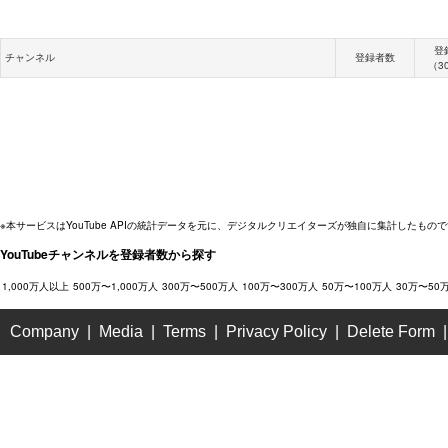
登
チャンネル
登録者数
（3
※本サービスはYouTube APIの統計データを元に、デジタルクリエイターズが独自に集計したもので
YouTubeチャンネルを登録者数から探す
1,000万人以上
500万〜1,000万人
300万〜500万人
100万〜300万人
50万〜100万人
30万〜50
Company
Media
Terms
Privacy Policy
Delete Form