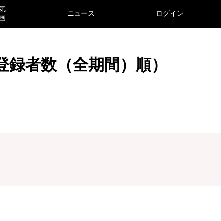
気
ニュース
ログイン
画
（登録者数（全期間）順）