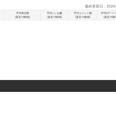
最終更新日：2026/0
平均再生数
平均いいね数
平均コメント数
平均ｴﾝｹﾞｰｼﾞ
(直近15動画)
(直近15動画)
(直近15動画)
(直近15動