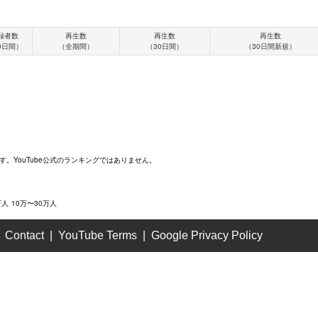
録者数
再生数
再生数
再生数
0日間）
（全期間）
（30日間）
（30日間新規）
す。YouTube公式のランキングではありません。
万人
10万〜30万人
Contact
YouTube Terms
Google Privacy Policy