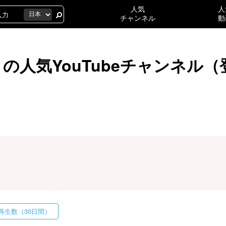
人気
人
チャンネル
動
の人気YouTubeチャンネル
再生数（30日間）