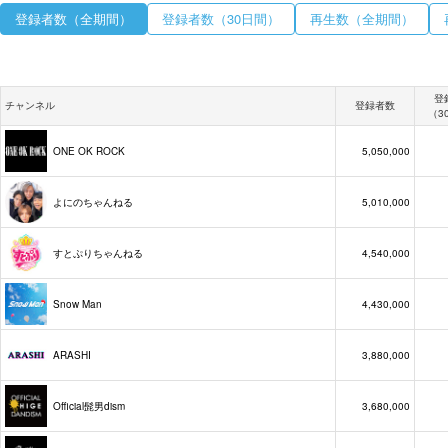
登録者数（全期間）
登録者数（30日間）
再生数（全期間）
登
チャンネル
登録者数
（3
ONE OK ROCK
5,050,000
よにのちゃんねる
5,010,000
すとぷりちゃんねる
4,540,000
Snow Man
4,430,000
ARASHI
3,880,000
Official髭男dism
3,680,000