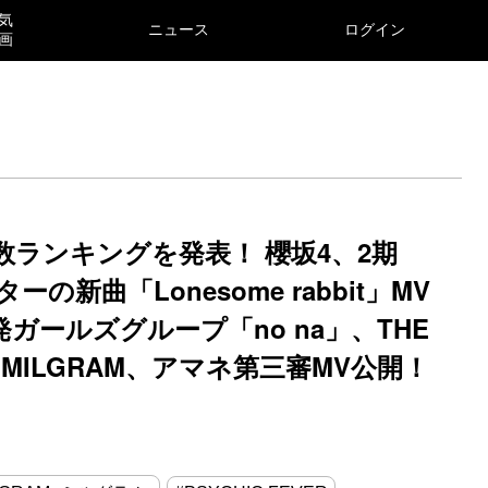
気
ニュース
ログイン
画
数ランキングを発表！ 櫻坂4、2期
新曲「Lonesome rabbit」MV
ガールズグループ「no na」、THE
場‼MILGRAM、アマネ第三審MV公開！