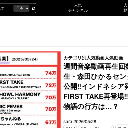
人気
人
チャンネル
動
カテゴリ別人気動画
人気動画
週間音楽動画再生回
生・森田ひかるセンターの
公開‼インドネシア発
FIRST TAKE再登
物語の行方は…？
sara
2026/05/28