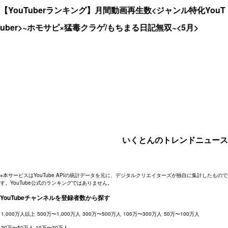
【YouTuberランキング】月間動画再生数<ジャンル特化YouT
uber>~ホモサピ×猛毒クラゲ/もちまる日記無双~<5月>
いくとんのトレンドニュース
※本サービスはYouTube APIの統計データを元に、デジタルクリエイターズが独自に集計したもので
す。YouTube公式のランキングではありません。
YouTubeチャンネルを登録者数から探す
1,000万人以上
500万〜1,000万人
300万〜500万人
100万〜300万人
50万〜100万人
30万〜50万人
10万〜30万人