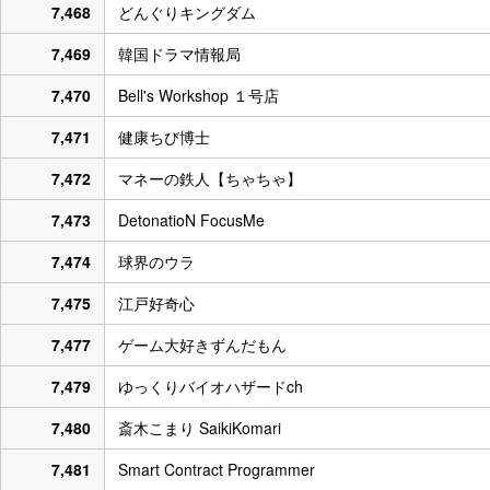
7,468
どんぐりキングダム
7,469
韓国ドラマ情報局
7,470
Bell's Workshop １号店
7,471
健康ちび博士
7,472
マネーの鉄人【ちゃちゃ】
7,473
DetonatioN FocusMe
7,474
球界のウラ
7,475
江戸好奇心
7,477
ゲーム大好きずんだもん
7,479
ゆっくりバイオハザードch
7,480
斎木こまり SaikiKomari
7,481
Smart Contract Programmer