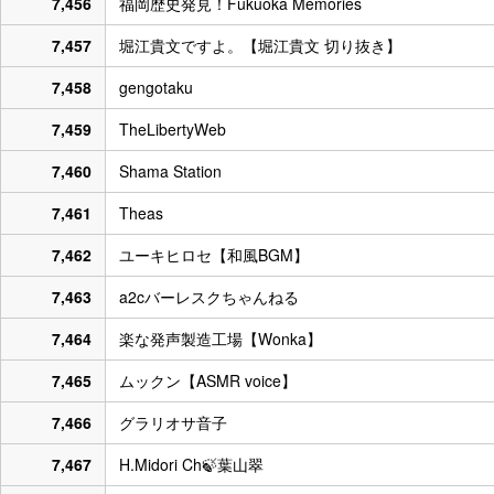
7,456
福岡歴史発見！Fukuoka Memories
7,457
堀江貴文ですよ。【堀江貴文 切り抜き】
7,458
gengotaku
7,459
TheLibertyWeb
7,460
Shama Station
7,461
Theas
7,462
ユーキヒロセ【和風BGM】
7,463
a2cバーレスクちゃんねる
7,464
楽な発声製造工場【Wonka】
7,465
ムックン【ASMR voice】
7,466
グラリオサ音子
7,467
H.Midori Ch🍃葉山翠