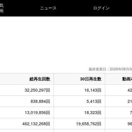
気
ニュース
ログイン
画
）
最終更新日：2026年08月0
総再生回数
30日再生数
動画
32,250,297回
16,143回
4
838,884回
5,413回
2
13,019,856回
18,323回
462,132,268回
19,658,762回
9