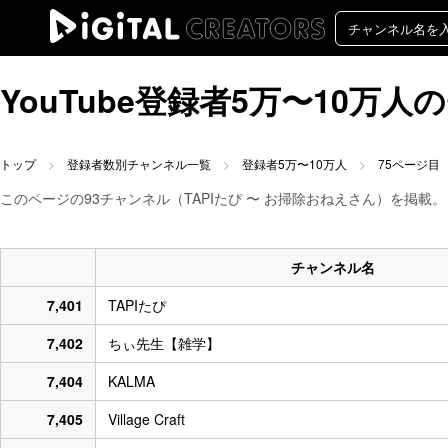
YouTube登録者5万〜10万
トップ
登録者数別チャンネル一覧
登録者5万〜10万人
75ページ目
このページの93チャンネル（TAPIたぴ 〜 お掃除おねえさん）を掲載。
チャンネル名
7,401
TAPIたぴ
7,402
ちぃ先生【雑学】
7,404
KALMA
7,405
Village Craft