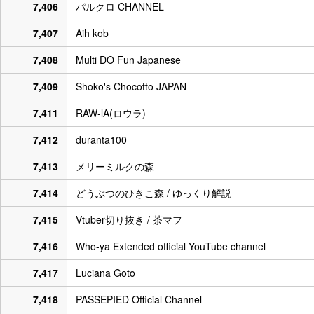
7,406
パルクロ CHANNEL
7,407
Aih kob
7,408
Multi DO Fun Japanese
7,409
Shoko's Chocotto JAPAN
7,411
RAW-lA(ロウラ)
7,412
duranta100
7,413
メリーミルクの森
7,414
どうぶつのひきこ森 / ゆっくり解説
7,415
Vtuber切り抜き / 茶マフ
7,416
Who-ya Extended official YouTube channel
7,417
Luciana Goto
7,418
PASSEPIED Official Channel