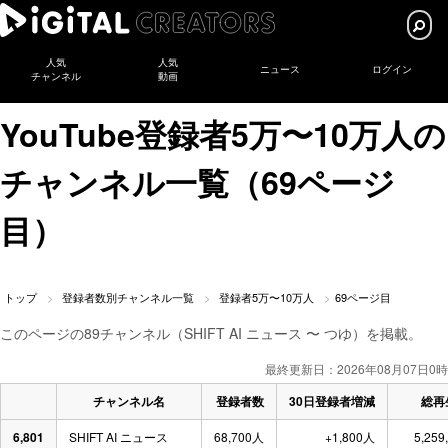
人気
人気
ニュース
ログイン
チャンネル
動画
YouTube登録者5万〜10万人の
チャンネル一覧（69ページ
目）
トップ
登録者数別チャンネル一覧
登録者5万〜10万人
69ページ目
このページの89チャンネル（SHIFT AI ニュース 〜 つゆ）を掲載。
最終更新日：2026年08月07日0時
チャンネル名
登録者数
30日登録者増減
総再
6,801
SHIFT AI ニュース
68,700人
+1,800人
5,259