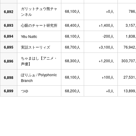
ガリットチュウ熊チャ
68,100人
+0人
786
6,892
ンネル
6,893
心眼のチャート研究所
68,400人
+1,400人
3,157
6,894
68,100人
-200人
1,838
Yêu Nước
6,895
実話ストーリィズ
68,700人
+3,100人
76,942
ちゃまはし【アニメ・
68,300人
+1,200人
303,707
6,896
声優】
ぽりふぉ / Polyphonic
68,100人
+100人
27,531
6,898
Branch
6,899
つゆ
68,200人
+0人
13,899