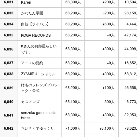
6,831
68,300人
+200人
10,504
Kareri
6,833
かわたん学園
68,200人
-200人
28,159
6,834
白鯨【ライバル】
68,200人
+600人
4,444
6,835
68,200人
+0人
47,174
KOGA RECORDS
Kさんのお部屋らしい
68,300人
+300人
44,099
6,836
です。
6,837
アニメの要約
68,200人
+0人
16,652
6,838
ZYAMIRU ジャミル
68,200人
+300人
58,812
けものフレンズプロジ
68,200人
+100人
46,558
6,839
ェクト公式
6,840
カスメンズ
68,100人
-300人
6,773
senzoku game music
68,300人
+300人
32,953
6,841
brass
6,842
ちいさくてゆっくり
71,000人
+6,100人
78,623