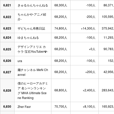
6,821
きゅるルんちゃんねる
68,300人
-100人
86,371
ちゃんかや-アニメ紹
68,200人
-200人
105,595
6,822
介-
6,823
ザビちゃん布教日誌
74,800人
+14,300人
375,942
6,824
ゆまちゃんねる
68,200人
-100人
11,293
デザインアトリエ カ
68,200人
+0人
90,783
6,825
ケラ-宝石YouTuber💎-
6,826
68,200人
-100人
152
ura
麺チャンネル MeN Ch
68,200人
+200人
42,956
6,827
annel
僕のヒーローアカデミ
ア 名シーンランキン
68,800人
+2,400人
283,643
6,828
グ MHA Ultimate Sce
ne Ranking
6,830
70,700人
+8,100人
165,923
Zher Faxr