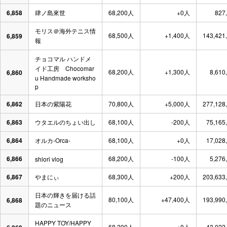
6,858
肆ノ島來世
68,200人
+0人
827
モリス＠海外テニス情
68,500人
+1,400人
143,421
6,859
報
チョコマル ハンドメ
イド工房 Chocomar
68,200人
+1,300人
8,610
6,860
u Handmade worksho
p
6,862
日本の紫陽花
70,800人
+5,000人
277,128
6,863
ウタエルのちょい出し
68,100人
-200人
75,165
6,864
オルカ-Orca-
68,100人
+0人
17,028
6,866
68,200人
-100人
5,276
shiori vlog
6,867
やまにぃ
68,300人
+200人
203,633
日本の輝きを届ける話
80,100人
+47,400人
193,990
6,868
題のニュース
HAPPY TOY/HAPPY
68,200人
+0人
43,022