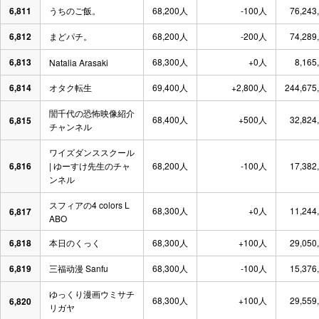
6,811
うちのご飯。
68,200人
-100人
76,243
6,812
まどパチ。
68,200人
-200人
74,289
6,813
68,300人
+0人
8,165
Natalia Arasaki
6,814
オタク転生
69,400人
+2,800人
244,675
誾千代の恐怖映像紹介
68,400人
+500人
32,824
6,815
チャンネル
ワイズダンススクール
6,816
| ゆーすけ先生のチャ
68,200人
-100人
17,382
ンネル
スフィアの4 colors L
68,300人
+0人
11,244
6,817
ABO
6,818
本日のくっく
68,300人
+100人
29,050
6,819
三福动漫 Sanfu
68,300人
-100人
15,376
ゆっくり漫画ウミサチ
68,300人
+100人
29,559
6,820
リガヤ