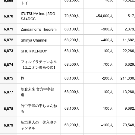
6,869
トイ
IZUTSUYA Inc. | 3DG
70,600人
+54,000人
517
6,870
S&4DGS
6,871
68,100人
+300人
2,373
Zundamon's Theorem
6,872
68,200人
+400人
11,682
Shinya Channel
6,873
68,100人
-100人
22,266
SHURIKENBOY
フィルドラチャンネル
68,500人
+700人
6,629
6,874
【ユニオン映画公式】
6,875
柊
68,100人
-200人
214,330
朝倉未來 官方中字頻
68,000人
-100人
13,260
6,877
道
竹中平蔵の平ちゃんね
68,100人
+100人
9,682
6,878
る
新垣勇人の一休入魂チ
68,200人
+100人
70,548
6,879
ャンネル