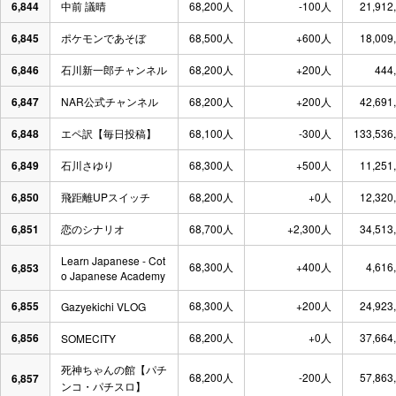
6,844
中前 議晴
68,200人
-100人
21,912
6,845
ポケモンであそぼ
68,500人
+600人
18,009
6,846
石川新一郎チャンネル
68,200人
+200人
444
6,847
NAR公式チャンネル
68,200人
+200人
42,691
6,848
エペ訳【毎日投稿】
68,100人
-300人
133,536
6,849
石川さゆり
68,300人
+500人
11,251
6,850
飛距離UPスイッチ
68,200人
+0人
12,320
6,851
恋のシナリオ
68,700人
+2,300人
34,513
Learn Japanese - Cot
68,300人
+400人
4,616
6,853
o Japanese Academy
6,855
68,300人
+200人
24,923
Gazyekichi VLOG
6,856
68,200人
+0人
37,664
SOMECITY
死神ちゃんの館【パチ
68,200人
-200人
57,863
6,857
ンコ・パチスロ】