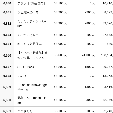
6,880
テタホ【5期生専門】
68,100人
+0人
10,710
6,881
クピ男家の日常
68,200人
+200人
8,072
だいだいチャンネル2
68,300人
+800人
39,620
6,882
021
6,883
まなだいありー
68,100人
-100人
27,878
6,884
ゆっくり各駅停車
68,000人
-100人
889
【ヘビハイ野球部】兵
68,600人
+1,000人
198,164
6,886
頭てつ兄チャンネル
6,887
68,200人
+500人
29,077
SHOJI Bass
6,888
てのひら
68,100人
+0人
13,068
Do or Die Knowledge
68,100人
+300人
3,416
6,889
Sharing
天心らん Tenshin R
68,100人
-300人
42,276
6,890
an
6,891
ここさんた
68,100人
-100人
22,740