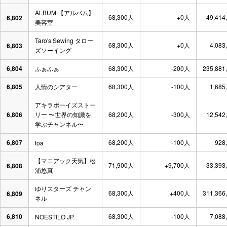
ALBUM 【アルバム】
68,300人
+0人
49,414
6,802
美容室
Taro's Sewing タロー
68,300人
+0人
4,083
6,803
ズソーイング
6,804
ふぁふぁ
68,300人
-200人
235,881
6,805
人情のシアター
68,300人
-100人
1,685
アキラボーイズストー
6,806
リー 〜世界の知識を
68,200人
-300人
12,542
学ぶチャンネル〜
6,807
68,200人
-100人
928
toa
【マニアック天気】松
71,900人
+9,700人
33,393
6,808
浦悠真
ゆりスターズ チャン
68,300人
+400人
311,366
6,809
ネル
6,810
68,300人
-100人
7,088
NOESTILO JP