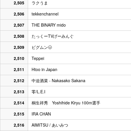
2,505
ラクうま
2,506
tekkenchannel
2,507
THE BINARY mido
2,508
たっくーTVげーみんぐ
2,509
ビグムン🌝
2,510
Teppei
2,511
Htoo in Japan
2,512
中迫酒菜 - Nakasako Sakana
2,513
零/L.E.I
2,514
桐生祥秀 Yoshihide Kiryu 100m選手
2,515
IRA CHAN
2,516
AIMITSU / あいみつ