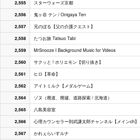
2,555
スターウォーズ京都
2,556
鬼ヶ谷 テン / Onigaya Ten
2,557
兄のぼる【父の介護クエスト】
2,558
たつお旅 Tatsuo Tabi
2,559
MrSnooze I Background Music for Videos
2,560
サクッと ! ホリエモン【切り抜き】
2,561
ヒロ【革命】
2,562
アイトミルク【メダルゲーム】
2,564
ゾヌ（廃道、廃墟、道路探索 / 北海道）
2,565
八島美容室
2,566
心理カウンセラー則武謙太郎チャンネル【メインch】
2,567
かれぇらいすルナ