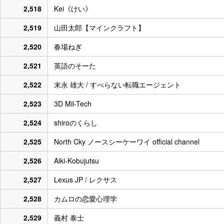
2,518
Kei《けい》
2,519
山田太郎【マインクラフト】
2,520
春場ねぎ
2,521
英語のそーた
2,522
末永 雄大 / すべらない転職エージェント
2,523
3D Mil-Tech
2,524
shiroのくらし
2,525
North Cky ノースシーケーワイ official channel
2,526
Aiki-Kobujutsu
2,527
Lexus JP / レクサス
2,528
カムロの恋愛心理学
2,529
義村 泰士