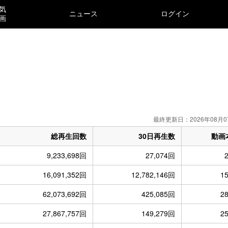
気
ニュース
ログイン
画
）
最終更新日：2026年08月0
総再生回数
30日再生数
動画
9,233,698回
27,074回
16,091,352回
12,782,146回
1
62,073,692回
425,085回
2
27,867,757回
149,279回
2