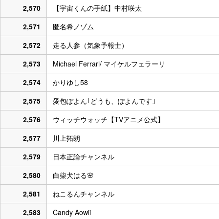
2,570
【宇宙くんの手紙】中村咲太
2,571
匿名希ノゾム
2,572
走る人参（気象予報士）
2,573
Michael Ferrari/ マイケルフェラーリ
2,574
かりゆし58
2,575
愛包ぽよん｢どうも、ぽよんです｣
2,576
ウィッチウォッチ【TVアニメ公式】
2,577
川上拓朗
2,579
日本正論チャンネル
2,580
白柴犬はる🌸
2,581
ねこるんチャンネル
2,583
Candy Aowii