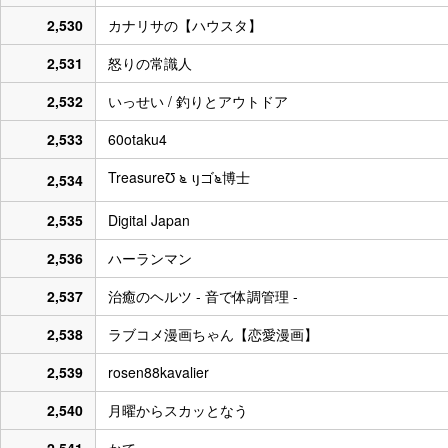
2,530
カナリサの【ハウスタ】
2,531
怒りの常識人
2,532
いっせい / 釣りとアウトドア
2,533
60otaku4
TreasureƱ ೬ ιյゴ೬博士
2,534
2,535
Digital Japan
2,536
ハーランマン
2,537
治癒のヘルツ - 音で体調管理 -
2,538
ラブコメ漫画ちゃん【恋愛漫画】
2,539
rosen88kavalier
2,540
月曜からスカッとなう
2,541
かてぃ