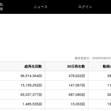
気
ニュース
ログイン
画
最終更新日：2026年08月0
総再生回数
30日再生数
動画
96,514,364回
478,622回
3
15,159,252回
147,067回
1
65,037,377回
687,080回
3
1,485,535回
15,053回
1