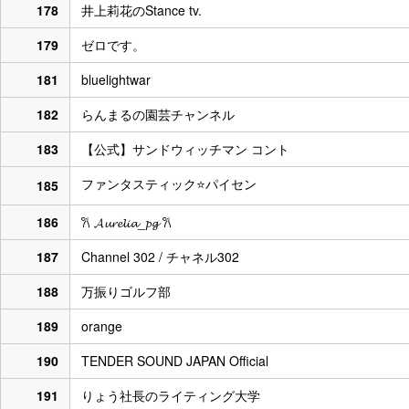
178
井上莉花のStance tv.
179
ゼロです。
181
bluelightwar
182
らんまるの園芸チャンネル
183
【公式】サンドウィッチマン コント
ファンタスティック⭐️パイセン
185
186
𐙚 𝓐𝓾𝓻𝓮𝓵𝓲𝓪_𝓹𝓰 𐙚
187
Channel 302 / チャネル302
188
万振りゴルフ部
189
orange
190
TENDER SOUND JAPAN Official
191
りょう社長のライティング大学