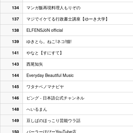
134
マンガ飯再現料理人もりぞの
137
マジでイケてる行政書士講座【ゆーき大学】
138
ELFENSJóN official
139
ゆきとら。ねこ!ネコ!猫!
141
やなと【すにすて】
143
西尾知矢
144
Everyday Beautiful Music
145
ワタナベノマナビヤ
146
ビング - 日本語公式チャンネル
148
へいるまん
149
豆しばのほっこり芸能ウラ話
150
パーラーほびーYouTube店