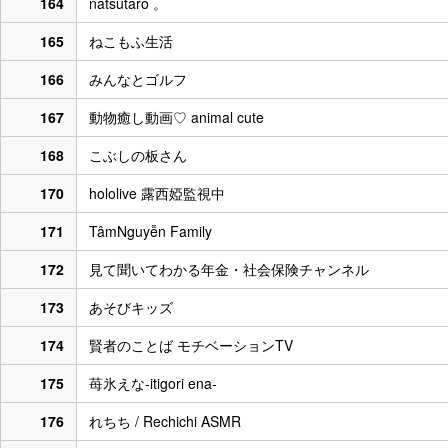
164
natsutaro 。
165
ねこもふ生活
166
みんなとゴルフ
167
動物癒し動画♡ animal cute
168
こぶしの板さん
170
hololive 露西婭監視中
171
TâmNguyễn Family
172
見て聞いてわかる年金・社会保険チャンネル
173
あそびキッズ
174
賢者のことば モチベーションTV
175
苺氷えな-itigori ena-
176
れちち / Rechichi ASMR