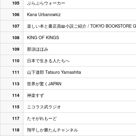
105
ぶらぶらウォーカー
106
Kana Urbanowicz
107
楽しい本と書店員📖小説ご紹介 / TOKYO BOOKSTORE GI
108
KING OF KINGS
109
那須ほほみ
110
日本で生きる人たちへ
111
山下達郎 Tatsuro Yamashita
113
世界が驚くJAPAN
114
神楽すず
115
ニコラス武ラジオ
117
たそがれもーど
118
翔平しか勝たんチャンネル