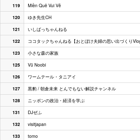
119
Miền Quê Vui Vẻ
120
ゆき先生CH
121
いしばっちゃんねる
122
ココタックちゃんねる【おとぼけ夫婦の思い出づくりVlo
123
小さな森の家族
125
Vũ Noobi
126
ワームテール・タニアイ
127
黒豹 / 朝倉未来 とんでもない解説チャンネル
128
ニッポンの政治・経済を学ぶ
131
DJぜふ
132
visitjapan
133
tomo