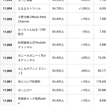
11,954
なるまさトラベル
54,700人
+1,000人
6,00
小野大輔 Official Artist
54,400人
+100人
7,68
11,956
Channel
なっちゃんねる / 川村
54,400人
-100人
7,59
11,957
那月
松岡修造公式Youtube
54,400人
+100人
3,98
11,958
チャンネル
ボニータボニート耳か
54,400人
+200人
74,29
11,959
きチャンネル
もしものアニメ【コン
54,500人
+600人
85,17
11,960
ト】
11,961
何だコレ!?特捜部
54,400人
+100人
179,40
11,962
ぜっとぴー
54,500人
+100人
30,88
馬券師タッチ競馬radi
54,400人
+100人
8,69
11,963
o