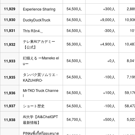
11,929
54,500人
+300人
2,88
Experience Sharing
11,930
54,500人
+9,000人
10,93
DuckyDuckTruck
11,931
54,500人
-300人
10
Th!s R3n4._
テレ東AIアカデミー
56,300人
+4,900人
10,48
11,932
【公式】
幻猫える ーManeko el
54,500人
+0人
8,04
11,933
uー
タンパク質ソムリエ -
54,500人
-100人
7,19
11,935
KAZUHIRO-
Mr-TKO Truck Channe
54,500人
+100人
59,17
11,936
l
11,937
ショート歴史
54,500人
-100人
58,47
AI大学【AI&ChatGPT
54,700人
+500人
5,02
11,938
最新情報】
PiNkyพิ้งกี้สก๊อยแคนาด