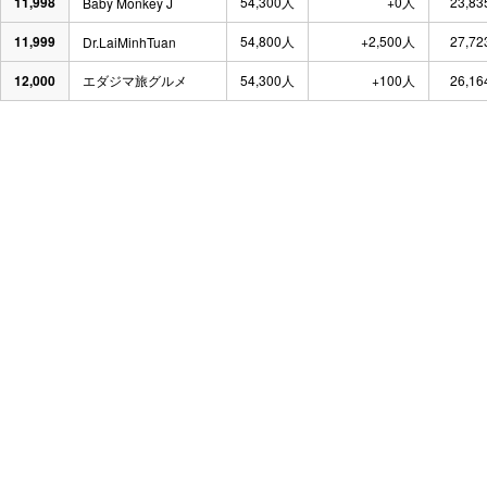
11,998
54,300人
+0人
23,83
Baby Monkey J
11,999
54,800人
+2,500人
27,72
Dr.LaiMinhTuan
12,000
エダジマ旅グルメ
54,300人
+100人
26,16