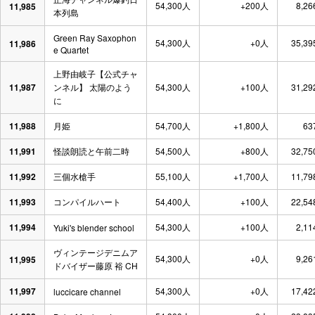
54,300人
+200人
8,26
11,985
本列島
Green Ray Saxophon
54,300人
+0人
35,39
11,986
e Quartet
上野由岐子【公式チャ
11,987
ンネル】 太陽のよう
54,300人
+100人
31,29
に
11,988
月姫
54,700人
+1,800人
63
11,991
怪談朗読と午前二時
54,500人
+800人
32,75
11,992
三個水槍手
55,100人
+1,700人
11,79
11,993
コンパイルハート
54,400人
+100人
22,54
11,994
54,300人
+100人
2,11
Yuki's blender school
ヴィンテージデニムア
54,300人
+0人
9,26
11,995
ドバイザー藤原 裕 CH
11,997
54,300人
+0人
17,42
luccicare channel