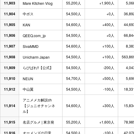
11,903
55,200人
+1,900人
5,06
Mare Kitchen Vlog
11,904
中ボス
54,500人
+0人
36,89
11,905
54,600人
+400人
44,69
KAN
11,906
54,500人
+0人
66,84
QEEQ.com_jp
11,907
54,600人
+100人
8,38
SivaMMD
11,908
54,500人
+100人
563,86
Unicharm Japan
11,909
らびぱれ!!【公式】
54,500人
-200人
4,04
11,910
54,700人
+500人
5,69
NEUN
11,912
中山翼
54,500人
-100人
18,33
アニメメカ解説ch
11,914
【ジュニオチャンネ
54,600人
+300人
15,83
ル】
11,915
名店グルメ | 東京発
55,200人
+1,600人
78,98
11,916
オーメンズの日常
54,500人
-100人
42,07