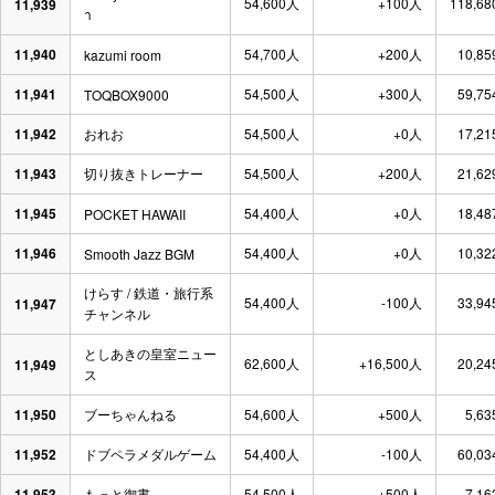
54,600人
+100人
118,68
11,939
า
11,940
54,700人
+200人
10,85
kazumi room
11,941
54,500人
+300人
59,75
TOQBOX9000
11,942
おれお
54,500人
+0人
17,21
11,943
切り抜きトレーナー
54,500人
+200人
21,62
11,945
54,400人
+0人
18,48
POCKET HAWAII
11,946
54,400人
+0人
10,32
Smooth Jazz BGM
けらす / 鉄道・旅行系
54,400人
-100人
33,94
11,947
チャンネル
としあきの皇室ニュー
62,600人
+16,500人
20,24
11,949
ス
11,950
ブーちゃんねる
54,600人
+500人
5,63
11,952
ドブペラメダルゲーム
54,400人
-100人
60,03
11,953
もっと御書
54,500人
+500人
7,16