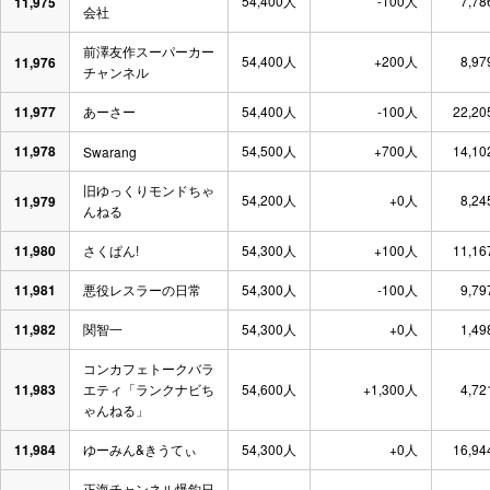
54,400人
-100人
7,78
11,975
会社
前澤友作スーパーカー
54,400人
+200人
8,97
11,976
チャンネル
11,977
あーさー
54,400人
-100人
22,20
11,978
54,500人
+700人
14,10
Swarang
旧ゆっくりモンドちゃ
54,200人
+0人
8,24
11,979
んねる
11,980
さくぱん!
54,300人
+100人
11,16
11,981
悪役レスラーの日常
54,300人
-100人
9,79
11,982
関智一
54,300人
+0人
1,49
コンカフェトークバラ
11,983
エティ「ランクナビち
54,600人
+1,300人
4,72
ゃんねる」
11,984
ゆーみん&きうてぃ
54,300人
+0人
16,94
正海チャンネル爆釣日