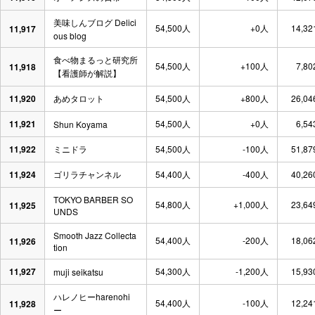
美味しんブログ Delici
54,500人
+0人
14,32
11,917
ous blog
食べ物まるっと研究所
54,500人
+100人
7,80
11,918
【看護師が解説】
11,920
あめタロット
54,500人
+800人
26,04
11,921
54,500人
+0人
6,54
Shun Koyama
11,922
ミニドラ
54,500人
-100人
51,87
11,924
ゴリラチャンネル
54,400人
-400人
40,26
TOKYO BARBER SO
54,800人
+1,000人
23,64
11,925
UNDS
Smooth Jazz Collecta
54,400人
-200人
18,06
11,926
tion
11,927
54,300人
-1,200人
15,93
muji seikatsu
ハレノヒーharenohi
54,400人
-100人
12,24
11,928
ー