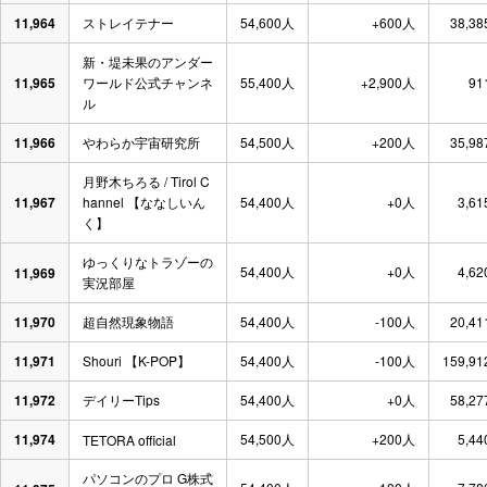
11,964
ストレイテナー
54,600人
+600人
38,38
新・堤未果のアンダー
11,965
ワールド公式チャンネ
55,400人
+2,900人
91
ル
11,966
やわらか宇宙研究所
54,500人
+200人
35,98
月野木ちろる / Tirol C
11,967
hannel 【ななしいん
54,400人
+0人
3,61
く】
ゆっくりなトラゾーの
54,400人
+0人
4,62
11,969
実況部屋
11,970
超自然現象物語
54,400人
-100人
20,41
11,971
Shouri 【K-POP】
54,400人
-100人
159,91
11,972
デイリーTips
54,400人
+0人
58,27
11,974
54,500人
+200人
5,44
TETORA official
パソコンのプロ G株式