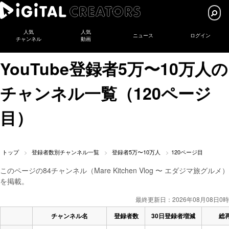
人気
人気
ニュース
ログイン
チャンネル
動画
YouTube登録者5万〜10万人の
チャンネル一覧（120ページ
目）
トップ
登録者数別チャンネル一覧
登録者5万〜10万人
120ページ目
このページの84チャンネル（Mare Kitchen Vlog 〜 エダジマ旅グルメ）
を掲載。
最終更新日：2026年08月08日0時
チャンネル名
登録者数
30日登録者増減
総