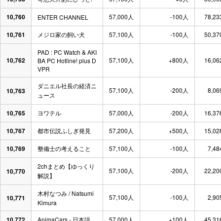
10,760
57,000人
-100人
78,23
ENTER CHANNEL
10,761
メジロ家の飼い犬
57,100人
-100人
50,37
PAD : PC Watch & AKI
10,762
57,100人
+800人
16,06
BA PC Hotline! plus D
VPR
ダニエル社長の経済ニ
57,100人
-200人
8,06
10,763
ュース
10,765
ヨワテル
57,000人
-200人
16,37
10,767
都市伝説ふしぎ発見
57,200人
+500人
15,02
10,769
整備士の考えること
57,100人
-100人
7,48
2chまとめ【ゆっくり
57,100人
-200人
22,20
10,770
解説】
木村なつみ / Natsumi
57,100人
-100人
2,90
10,771
Kimura
10,772
AnimaCars - 日本語
57,000人
+100人
45,31