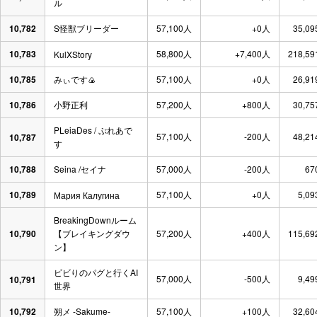
ル
10,782
S怪獣ブリーダー
57,100人
+0人
35,09
10,783
58,800人
+7,400人
218,59
KulXStory
10,785
みぃです🍙
57,100人
+0人
26,91
10,786
小野正利
57,200人
+800人
30,75
PLeiaDes / ぷれあで
57,100人
-200人
48,21
10,787
す
10,788
Seina /セイナ
57,000人
-200人
67
10,789
57,100人
+0人
5,09
Мария Калугина
BreakingDownルーム
10,790
【ブレイキングダウ
57,200人
+400人
115,69
ン】
ビビりのパグと行くAI
57,000人
-500人
9,49
10,791
世界
10,792
朔メ -Sakume-
57,100人
+100人
32,60