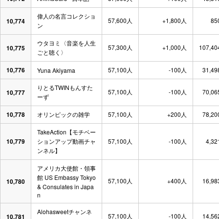
偉人の名言コレクショ
57,600人
+1,800人
85
10,774
ン
ウタヨミ〈音楽を​人生
57,300人
+1,000人
107,40
10,775
ごと​聴く​〉
10,776
57,100人
-100人
31,49
Yuna Akiyama
りとるTWINもんすた
57,100人
-100人
70,06
10,777
ーず
10,778
オリンピックの雑学
57,100人
+200人
78,20
TakeAction【モチベー
10,779
ションアップ動画チャ
57,100人
-100人
4,32
ンネル】
アメリカ大使館・領事
館 US Embassy Tokyo
57,100人
+400人
16,98
10,780
& Consulates in Japa
n
Alohasweetチャンネ
57,100人
-100人
14,56
10,781