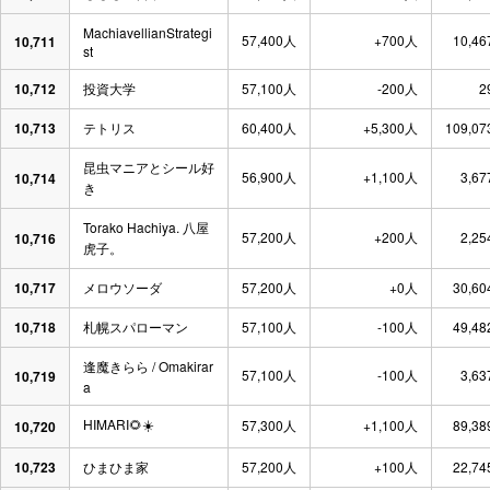
MachiavellianStrategi
57,400人
+700人
10,46
10,711
st
10,712
投資大学
57,100人
-200人
2
10,713
テトリス
60,400人
+5,300人
109,07
昆虫マニアとシール好
56,900人
+1,100人
3,67
10,714
き
Torako Hachiya. 八屋
57,200人
+200人
2,25
10,716
虎子。
10,717
メロウソーダ
57,200人
+0人
30,60
10,718
札幌スパローマン
57,100人
-100人
49,48
逢魔きらら / Omakirar
57,100人
-100人
3,63
10,719
a
HIMARI🌻☀️
57,300人
+1,100人
89,38
10,720
10,723
ひまひま家
57,200人
+100人
22,74