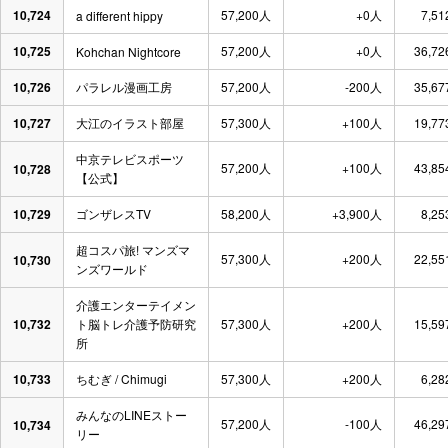
10,724
57,200人
+0人
7,51
a different hippy
10,725
57,200人
+0人
36,72
Kohchan Nightcore
10,726
パラレル漫画工房
57,200人
-200人
35,67
10,727
大江のイラスト部屋
57,300人
+100人
19,77
中京テレビスポーツ
57,200人
+100人
43,85
10,728
【公式】
10,729
ゴンザレスTV
58,200人
+3,900人
8,25
超コスパ旅! マンズマ
57,300人
+200人
22,55
10,730
ンズワールド
介護エンターテイメン
10,732
ト脳トレ介護予防研究
57,300人
+200人
15,59
所
10,733
ちむぎ / Chimugi
57,300人
+200人
6,28
みんなのLINEストー
57,200人
-100人
46,29
10,734
リー