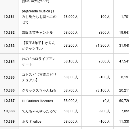
(別名 満州けい子)
pajareada música け
10,381
みし鳥たちを調べにの
58,000人
-100人
1,70
せて
10,382
京阪園芸チャンネル
58,000人
+300人
19,64
【双子&年子】かりん
58,200人
+1,300人
31,04
10,383
かチャンネル
れの / ホロライブアン
58,100人
+500人
47,54
10,384
ケート
コトスピ【言霊スピリ
58,000人
-100人
8,19
10,385
チュアル】
10,386
クリックスちゃんねる
58,700人
+3,100人
20,21
10,387
58,000人
+0人
60,72
Hi-Curious Records
10,388
てんちゃんやったるで
58,000人
-200人
7,05
10,389
ありす /alice
58,000人
-100人
11,33