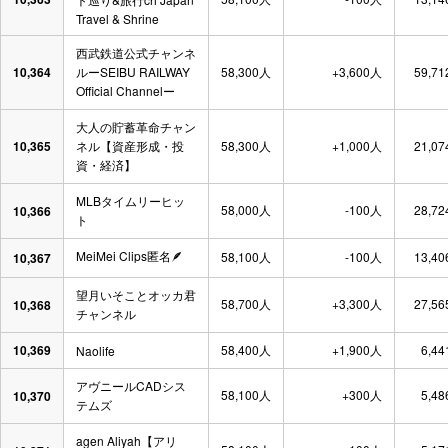
Travel & Shrine
西武鉄道公式チャンネ
10,364
ルーSEIBU RAILWAY
58,300人
+3,600人
59,71
Official Channelー
大人の貯蓄革命チャン
10,365
ネル【資産形成・投
58,300人
+1,000人
21,07
資・経済】
MLBタイムリーヒッ
58,000人
-100人
28,72
10,366
ト
MeiMei Clips匿名🪶
58,100人
-100人
13,40
10,367
望月いそことオッカ君
58,700人
+3,300人
27,56
10,368
チャンネル
10,369
58,400人
+1,900人
6,44
Naolife
アヴニールCADシス
58,100人
+300人
5,48
10,370
テムズ
agen Aliyah【アリ