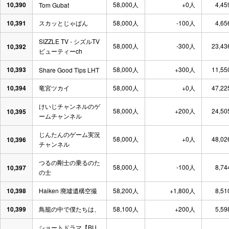
10,390
58,000人
+0人
4,45
Tom Gubat
10,391
スカッとじゃぱん
58,000人
-100人
4,65
SIZZLE TV - シズルTV
58,000人
-300人
23,43
10,392
ビューティーch
10,393
58,000人
+300人
11,55
Share Good Tips LHT
10,394
竜宮ツカイ
58,000人
+0人
47,22
けいじチャンネルのゲ
58,000人
+200人
24,50
10,395
ームチャンネル
じんたんのゲーム実況
58,000人
+0人
48,02
10,396
チャンネル
つるの剛士の乗るのた
58,000人
-100人
8,74
10,397
の士
10,398
Haiken 廃墟遺構空撮
58,200人
+1,800人
8,51
10,399
鳥籠の中で僕たちは、
58,100人
+200人
5,59
ショートドラマ【BU