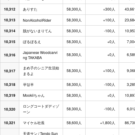
10,312
ありすた
58,300人
+300人
43,66
10,313
58,300人
+100人
23,68
NonAlcoholRider
10,314
脱がないまりてん
58,300人
-100人
10,95
10,315
ぼるぼるえ
58,300人
+0人
7,00
Japanese Woodcarvi
58,300人
+0人
6,58
10,316
ng TAKABA
まめ子のシニア生活始
58,300人
+100人
9,06
10,317
まるよ
10,318
푸딩푸
58,300人
-100人
3,28
10,319
Mookiiちゃん
58,300人
+0人
10,89
ロングコートダディゾ
58,300人
-100人
6,01
10,320
ーン
10,321
マイケル社長
58,600人
+1,800人
86,73
天道サン / Tendo Sun