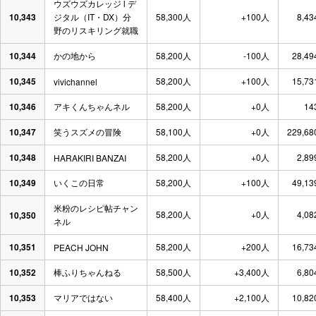
ウズウズカレッジ l デ
10,343
ジタル（IT・DX）分
58,300人
+100人
8,43
野のリスキリング就職
10,344
かの地から
58,200人
-100人
28,49
10,345
58,200人
+100人
15,73
vivichannel
10,346
アキくんちゃんネル
58,200人
+0人
14
10,347
笑うスズメの冒険
58,100人
+0人
229,68
10,348
58,200人
+0人
2,89
HARAKIRI BANZAI
10,349
いくこの日常
58,200人
+100人
49,13
米粉のレシピ帖チャン
58,200人
+0人
4,08
10,350
ネル
10,351
58,200人
+200人
16,73
PEACH JOHN
10,352
棒ふりちゃんねる
58,500人
+3,400人
6,80
10,353
マリアではない
58,400人
+2,100人
10,82