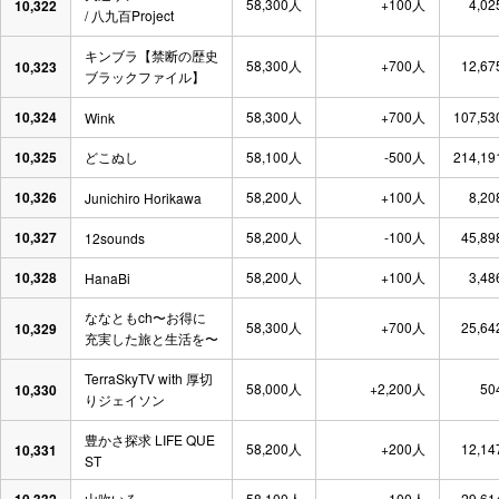
58,300人
+100人
4,02
10,322
/ 八九百Project
キンブラ【禁断の歴史
58,300人
+700人
12,67
10,323
ブラックファイル】
10,324
58,300人
+700人
107,53
Wink
10,325
どこぬし
58,100人
-500人
214,19
10,326
58,200人
+100人
8,20
Junichiro Horikawa
10,327
58,200人
-100人
45,89
12sounds
10,328
58,200人
+100人
3,48
HanaBi
ななともch〜お得に
58,300人
+700人
25,64
10,329
充実した旅と生活を〜
TerraSkyTV with 厚切
58,000人
+2,200人
50
10,330
りジェイソン
豊かさ探求 LIFE QUE
58,200人
+200人
12,14
10,331
ST
山吹いろ
58,100人
-100人
29,61