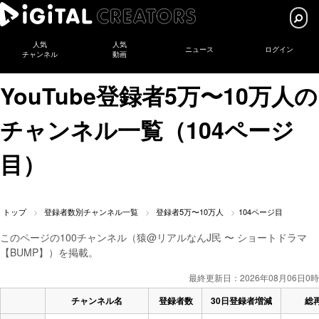
人気
人気
ニュース
ログイン
チャンネル
動画
YouTube登録者5万〜10万人の
チャンネル一覧（104ページ
目）
トップ
登録者数別チャンネル一覧
登録者5万〜10万人
104ページ目
このページの100チャンネル（猿@リアルなんJ民 〜 ショートドラマ
【BUMP】）を掲載。
最終更新日：2026年08月06日0時
チャンネル名
登録者数
30日登録者増減
総