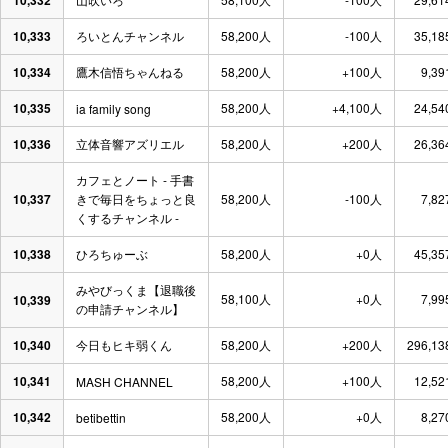
10,332
10,333
ろいとんチャンネル
58,200人
-100人
35,18
10,334
鷹木信悟ちゃんねる
58,200人
+100人
9,39
10,335
58,200人
+4,100人
24,54
ia family song
10,336
立体音響アズリエル
58,200人
+200人
26,36
カフェとノート - 手書
10,337
きで毎日をちょっと良
58,200人
-100人
7,82
くするチャンネル -
10,338
ひろちゅーぶ
58,200人
+0人
45,35
みやびっくま【退職後
58,100人
+0人
7,99
10,339
の申請チャンネル】
10,340
今日もヒキ弱くん
58,200人
+200人
296,13
10,341
58,200人
+100人
12,52
MASH CHANNEL
10,342
58,200人
+0人
8,27
betibettin