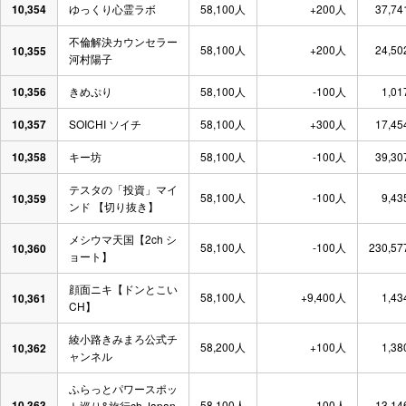
10,354
ゆっくり心霊ラボ
58,100人
+200人
37,74
不倫解決カウンセラー
58,100人
+200人
24,50
10,355
河村陽子
10,356
きめぷり
58,100人
-100人
1,01
10,357
SOICHI ソイチ
58,100人
+300人
17,45
10,358
キー坊
58,100人
-100人
39,30
テスタの「投資」マイ
58,100人
-100人
9,43
10,359
ンド 【切り抜き】
メシウマ天国【2ch シ
58,100人
-100人
230,57
10,360
ョート】
顔面ニキ【ドンとこい
58,100人
+9,400人
1,43
10,361
CH】
綾小路きみまろ公式チ
58,200人
+100人
1,38
10,362
ャンネル
ふらっとパワースポッ
10,363
58,100人
-100人
13,14
ト巡り&旅行ch Japan