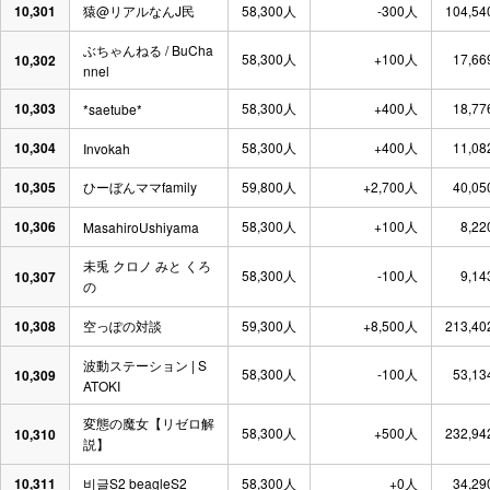
10,301
猿@リアルなんJ民
58,300人
-300人
104,54
ぶちゃんねる / BuCha
58,300人
+100人
17,66
10,302
nnel
10,303
58,300人
+400人
18,77
*saetube*
10,304
58,300人
+400人
11,08
Invokah
10,305
ひーぼんママfamily
59,800人
+2,700人
40,05
10,306
58,300人
+100人
8,22
MasahiroUshiyama
未兎 クロノ みと くろ
58,300人
-100人
9,14
10,307
の
10,308
空っぽの対談
59,300人
+8,500人
213,40
波動ステーション | S
58,300人
-100人
53,13
10,309
ATOKI
変態の魔女【リゼロ解
58,300人
+500人
232,94
10,310
説】
10,311
비글S2 beagleS2
58,300人
+0人
34,29