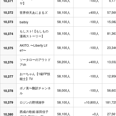
58,100人
-100人
5,17
10,371
ヤ】
10,372
世界仰天あにまるズ
58,100人
+400人
57,56
10,373
58,100人
-100人
15,08
balbiy
もしスト!【もしもの
58,100人
-100人
81,36
10,374
漫画ストーリー】
AKITO. 〜Liberty Lif
58,100人
-100人
23,34
10,375
e!!〜
ソータローのアウトド
58,200人
+400人
13,03
10,376
アch
おーちゃん【1級FP技
58,100人
-100人
12,95
10,377
能士】TV
ボノ美〜翻訳チャンネ
58,000人
-100人
56,60
10,378
ル
10,379
ロジンの野球雑学
58,100人
+10,800人
181,72
西成の歌姫:坂田佳子
58,100人
+0人
27,56
10,380