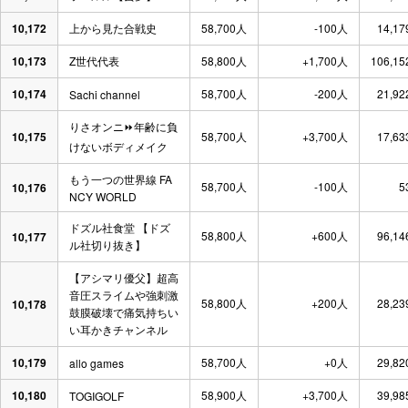
10,172
上から見た合戦史
58,700人
-100人
14,17
10,173
Z世代代表
58,800人
+1,700人
106,15
10,174
58,700人
-200人
21,92
Sachi channel
りさオンニ⏩️年齢に負
10,175
58,700人
+3,700人
17,63
けないボディメイク
もう一つの世界線 FA
58,700人
-100人
5
10,176
NCY WORLD
ドズル社食堂 【ドズ
58,800人
+600人
96,14
10,177
ル社切り抜き】
【アシマリ優父】超高
音圧スライムや強刺激
58,800人
+200人
28,23
10,178
鼓膜破壊で痛気持ちい
い耳かきチャンネル
10,179
58,700人
+0人
29,82
allo games
10,180
58,900人
+3,700人
39,98
TOGIGOLF