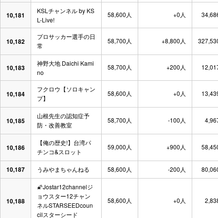
KSLチャンネル by KS
58,600人
+0人
34,68
10,181
L-Live!
プロサッカー選手の日
58,700人
+8,800人
327,53
10,182
常
神野大地 Daichi Kami
58,700人
+200人
12,01
10,183
no
フクロウ【ソロキャン
58,600人
+0人
13,43
10,184
プ】
山根先生の認知症予
58,700人
-100人
4,96
10,185
防・改善教室
【俺の歴史!】台湾パ
59,000人
+900人
58,45
10,186
チンコ&スロット
10,187
うみやまちゃんねる
58,600人
-200人
80,06
🌠Jostar12channelジ
ョウスター12チャン
58,600人
+0人
2,83
10,188
ネルSTARSEEDcoun
cilスターシード