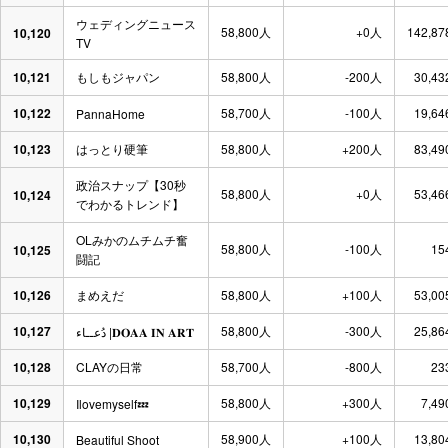
ウェディングニュース
58,800人
+0人
142,87
10,120
TV
10,121
もしもジャパン
58,800人
-200人
30,43
10,122
58,700人
-100人
19,64
PannaHome
10,123
はっとり硬筆
58,800人
+200人
83,49
政治スナップ【30秒
58,800人
+0人
53,46
10,124
でわかるトレンド】
OLみかのムチムチ奮
58,800人
-100人
15
10,125
闘記
10,126
まめえだ
58,800人
+100人
53,00
10,127
58,800人
-300人
25,86
دُعــاء |𝐃𝐎𝐀𝐀 𝐈𝐍 𝐀𝐑𝐓
10,128
CLAYの日常
58,700人
-800人
23
10,129
58,800人
+300人
7,49
Ilovemyself💤
10,130
58,900人
+100人
13,80
Beautiful Shoot