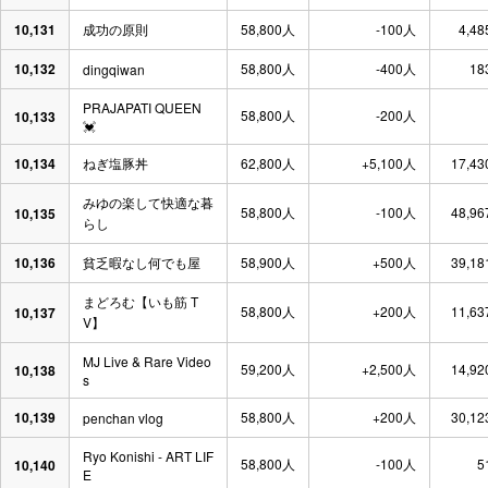
10,131
成功の原則
58,800人
-100人
4,48
10,132
58,800人
-400人
18
dingqiwan
PRAJAPATI QUEEN
58,800人
-200人
10,133
💓
10,134
ねぎ塩豚丼
62,800人
+5,100人
17,43
みゆの楽して快適な暮
58,800人
-100人
48,96
10,135
らし
10,136
貧乏暇なし何でも屋
58,900人
+500人
39,18
まどろむ【いも筋 T
58,800人
+200人
11,63
10,137
V】
MJ Live & Rare Video
59,200人
+2,500人
14,92
10,138
s
10,139
58,800人
+200人
30,12
penchan vlog
Ryo Konishi - ART LIF
58,800人
-100人
5
10,140
E