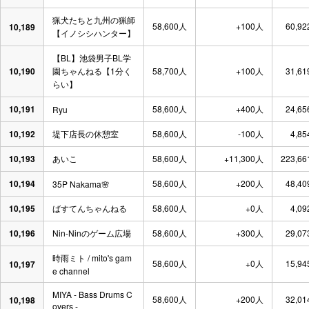
猟犬たちと九州の猟師
58,600人
+100人
60,92
10,189
【イノシシハンター】
【BL】池袋男子BL学
10,190
園ちゃんねる【1分く
58,700人
+100人
31,61
らい】
10,191
58,600人
+400人
24,65
Ryu
10,192
堤下店長の休憩室
58,600人
-100人
4,85
10,193
あいこ
58,600人
+11,300人
223,66
10,194
58,600人
+200人
48,40
35P Nakama🌸
10,195
ばすてんちゃんねる
58,600人
+0人
4,09
10,196
Nin-Ninのゲーム広場
58,600人
+300人
29,07
時雨ミト / mito's gam
58,600人
+0人
15,94
10,197
e channel
MIYA - Bass Drums C
58,600人
+200人
32,01
10,198
overs -