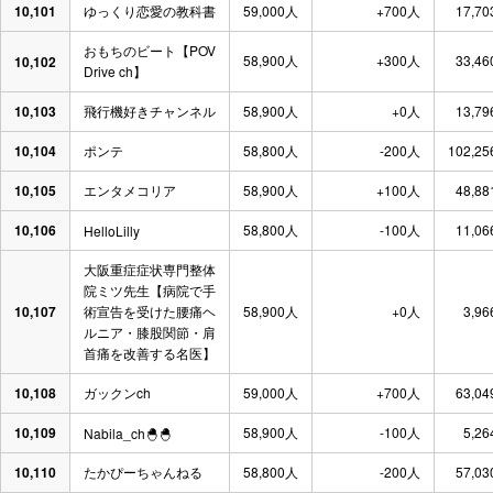
10,101
ゆっくり恋愛の教科書
59,000人
+700人
17,70
おもちのビート【POV
58,900人
+300人
33,46
10,102
Drive ch】
10,103
飛行機好きチャンネル
58,900人
+0人
13,79
10,104
ポンテ
58,800人
-200人
102,25
10,105
エンタメコリア
58,900人
+100人
48,88
10,106
58,800人
-100人
11,06
HelloLilly
大阪重症症状専門整体
院ミツ先生【病院で手
10,107
術宣告を受けた腰痛ヘ
58,900人
+0人
3,96
ルニア・膝股関節・肩
首痛を改善する名医】
10,108
ガックンch
59,000人
+700人
63,04
10,109
58,900人
-100人
5,26
Nabila_ch🐣🐣
10,110
たかぴーちゃんねる
58,800人
-200人
57,03