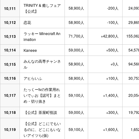
TRINITY & 癒しフェア
58,900人
-200人
24,09
10,111
【公式】
10,112
恋花
58,900人
-100人
29,86
ラッキー Minecraft An
71,700人
+42,800人
155,06
10,113
imation
10,114
59,000人
+500人
54,57
Kaneee
みんなの高専チャンネ
58,900人
+0人
94,56
10,115
ル
10,116
アヒらいふ
58,900人
+100人
30,75
たっくーtvの作業用れ
10,117
いでぃお【認可】まと
59,100人
+1,400人
20,05
め・切り抜き
10,118
【公式】茶屋町怪談
59,000人
+300人
19,79
【公式】どこにでもい
10,119
るのに、どこにもいな
59,100人
+1,600人
1,65
いアイツら(仮)