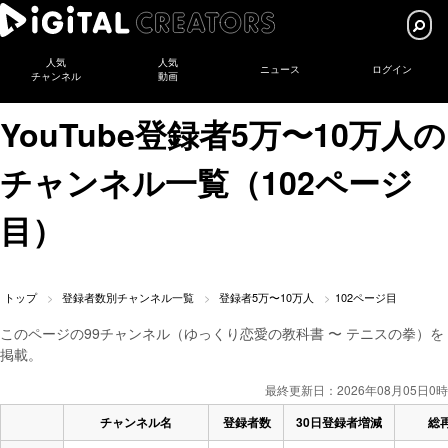
人気
人気
ニュース
ログイン
チャンネル
動画
YouTube登録者5万〜10万人の
チャンネル一覧（102ページ
目）
トップ
登録者数別チャンネル一覧
登録者5万〜10万人
102ページ目
このページの99チャンネル（ゆっくり恋愛の教科書 〜 テニスの拳）を
掲載。
最終更新日：2026年08月05日0時
チャンネル名
登録者数
30日登録者増減
総