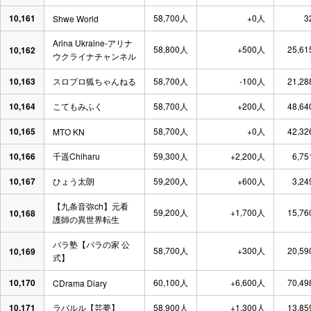
10,161
58,700人
+0人
3
Shwe World
Arina Ukraine-アリナ
58,800人
+500人
25,61
10,162
ウクライナチャンネル
10,163
スロプロ狐ちゃんねる
58,700人
-100人
21,28
10,164
こてもみふく
58,700人
+200人
48,64
10,165
58,700人
+0人
42,32
MTO KN
10,166
千遥Chiharu
59,300人
+2,200人
6,75
10,167
ひょう太朗
59,200人
+600人
3,24
【九条音弥ch】元看
59,200人
+1,700人
15,76
10,168
護師の異世界転生
バラ塾【バラの家 公
58,700人
+300人
20,59
10,169
式】
10,170
60,100人
+6,600人
70,49
CDrama Diary
10,171
ラバルル【芸夢】
58,900人
+1,300人
13,85