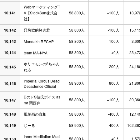
WebマーケティングT
10,141
V【StockSun株式会
58,800人
+100人
13,97
社】
10,142
只烤歌的烤肉君
58,800人
-100人
15,11
10,143
58,800人
+100人
3,60
Mandakh RECAP
10,144
58,800人
+0人
23,47
team MA-NYA
ホリエモンの8ちゃん
58,800人
-200人
24,18
10,145
ねる
Imperial Circus Dead
58,900人
+800人
21,80
10,146
Decadence Official
DのドS彼氏ボイス as
58,800人
+100人
39,36
10,147
mr 関西弁
10,148
風刺画の真相
58,800人
-400人
12,14
10,149
じーる
58,900人
+400人
102,36
Inner Meditation Musi
58,800人
+0人
1,57
10,150