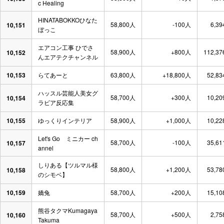
c Healing
HINATABOKKOひなた
58,800人
-100人
6,39
10,151
ぼっこ
エアコン工事 ひでさ
58,900人
+800人
112,37
10,152
んエアテクチャンネル
10,153
らてあーと
63,800人
+18,800人
52,83
ハッスル芸能人美女グ
58,700人
+300人
10,20
10,154
ラビア反応集
10,155
ゆっくりインテリア
58,900人
+1,000人
10,22
Let's Go ミニカー ch
58,700人
-100人
35,61
10,157
annel
しりある【ツルマル様
58,800人
+1,200人
53,78
10,158
のシモベ】
10,159
嬌兔
58,700人
+200人
15,10
熊谷タクマKumagaya
58,700人
+500人
2,75
10,160
Takuma