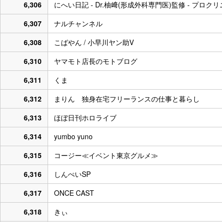
6,306
にへい日記 - Dr.柚﨑(形成外科専門医)監修 - プロク
6,307
ナルチャンネル
6,308
こばやん / 小早川ヤン助V
6,310
ヤマモト店長のモトブログ
6,311
くま
6,312
まりん 独身在宅フリーランスの仕事と暮らし
6,313
ほぼ日刊ホロライブ
6,314
yumbo yuno
6,315
コージー≪イベント東京グルメ≫
6,316
しんぺいSP
6,317
ONCE CAST
6,318
きぃ