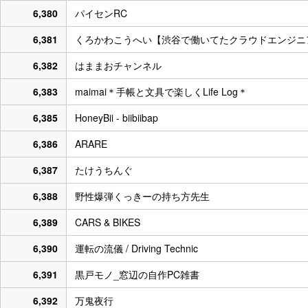
6,380
パイセンRC
6,381
くろかわこうへい【渋谷で働いてたクラウドエンジニ
6,382
はままおチャンネル
6,383
maimai＊手帳と文具で楽しくLife Log＊
6,385
HoneyBii - biibiibap
6,386
ARARE
6,387
たけうちんぐ
6,388
野性爆弾くっきーの持ち方先生
6,389
CARS & BIKES
6,390
運転の流儀 / Driving Technic
6,391
黒戸モノ_窓辺の自作PC雑書
6,392
万鬼夜行