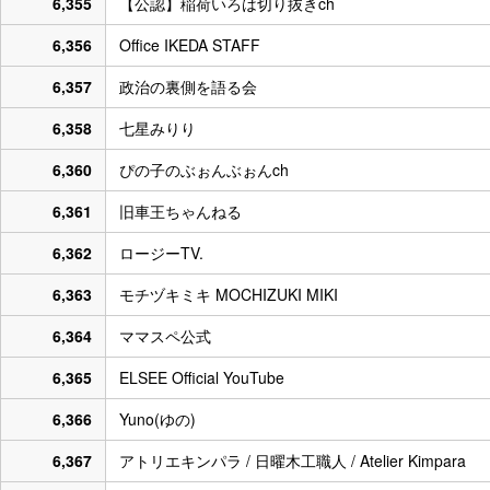
6,355
【公認】稲荷いろは切り抜きch
6,356
Office IKEDA STAFF
6,357
政治の裏側を語る会
6,358
七星みりり
6,360
ぴの子のぶぉんぶぉんch
6,361
旧車王ちゃんねる
6,362
ロージーTV.
6,363
モチヅキミキ MOCHIZUKI MIKI
6,364
ママスペ公式
6,365
ELSEE Official YouTube
6,366
Yuno(ゆの)
6,367
アトリエキンパラ / 日曜木工職人 / Atelier Kimpara