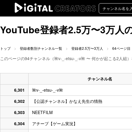
YouTube登録者2.5万〜3
トップ
登録者数別チャンネル一覧
登録者2.5万〜3万人
64ページ目
このページの94チャンネル（🌺v-_-etsu-_-v🌺 〜 何かが起こる2人組
チャンネル名
6,301
🌺v-_-etsu-_-v🌺
6,302
【公認チャンネル】かなえ先生の情熱
6,303
NEETFILM
6,304
アチーブ【ゲーム実況】