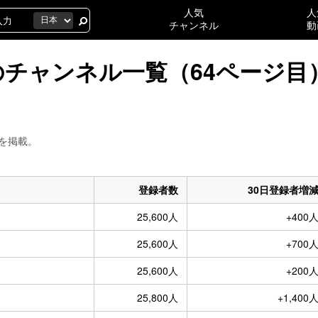
人気
人
チャンネル
動
万人のチャンネル一覧（64ページ目
）を掲載。
登録者数
30日登録者増
25,600人
+400
25,600人
+700
25,600人
+200
25,800人
+1,400