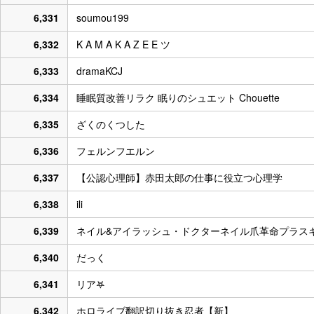
6,331
soumou199
6,332
K A M A K A Z E E ツ
6,333
dramaKCJ
6,334
睡眠質改善リラク 眠りのシュエット Chouette
6,335
ざくのくつした
6,336
フェルンフエルン
6,337
【公認心理師】赤田太郎の仕事に役立つ心理学
6,338
ili
6,339
ネイル&アイラッシュ・ドクターネイル爪革命プラス
6,340
だっく
6,341
リア𖤐
6,342
ホロライブ翻訳切り抜き忍者【新】