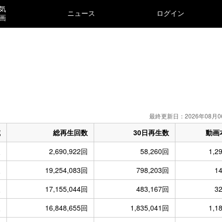
気
ニュース
ログイン
画
）
最終更新日：2026年08月0
減
総再生回数
30日再生数
動画
人
2,690,922回
58,260回
1,2
人
19,254,083回
798,203回
1
人
17,155,044回
483,167回
3
人
16,848,655回
1,835,041回
1,1