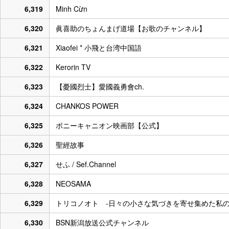
6,319
Minh Cừn
6,320
眞喜助のちょんまげ道場【お歌のチャンネル】
6,321
Xiaofei * 小飛と台湾中国語
6,322
Kerorin TV
6,323
【憂國烈士】愛國義勇會ch.
6,324
CHANKOS POWER
6,325
ポニーキャニオン映画部【公式】
6,326
聖經故事
6,327
せふ / Sef.Channel
6,328
NEOSAMA
6,329
トリコノオト -日々の小さな気づきを寄せ集めた私の
6,330
BSN新潟放送公式チャンネル