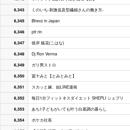
6,343
くのいち-刺激追及型繊細さんの働き方-
6,345
Bhevz in Japan
6,346
ptt rin
6,347
彼岸 狐花(こはな)
6,348
Dj Ron Verma
6,349
ガリ男ストロ
6,350
冨十みと【とみとみと】
6,351
スカッと嫁、姑LINE漫画
6,352
毎日1分フィットネスダイエット SHEPLI シェプリ
6,353
あち⌇子どもがいても叶う白基調の暮らし
6,354
ポケカ社長