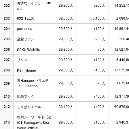
可憐なアイボリー Offi
29,900人
+200人
14,252,
202
cial
203
832【EL6】
32,000人
+5,100人
2,088,
204
29,800人
+100人
49,861,
puku0987
205
金髪リボン
29,800人
-200人
150,
206
29,800人
+0人
12,521,
SAKURAsKills
207
リクム
29,800人
+100人
5,449,
208
29,800人
-100人
17,575,
KS myhome
裏Hamano バラエテ
29,800人
+0人
1,672,
209
ィー Channel
210
競馬ブック
29,900人
+400人
12,371,
212
じゃぱんエール
30,100人
+400人
60,876,
鴨川シーワールド【公
213
29,800人
+100人
2,946,
式】Kamogawa Sea
World -official-