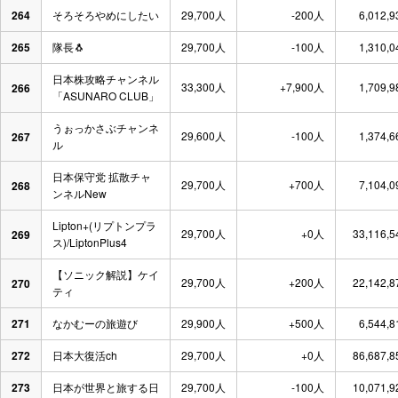
264
そろそろやめにしたい
29,700人
-200人
6,012,
265
隊長🐧
29,700人
-100人
1,310,
日本株攻略チャンネル
33,300人
+7,900人
1,709,
266
「ASUNARO CLUB」
うぉっかさぶチャンネ
29,600人
-100人
1,374,
267
ル
日本保守党 拡散チャ
29,700人
+700人
7,104,
268
ンネルNew
Lipton+(リプトンプラ
29,700人
+0人
33,116,
269
ス)/LiptonPlus4
【ソニック解説】ケイ
29,700人
+200人
22,142,
270
ティ
271
なかむーの旅遊び
29,900人
+500人
6,544,
272
日本大復活ch
29,700人
+0人
86,687,
273
日本が世界と旅する日
29,700人
-100人
10,071,