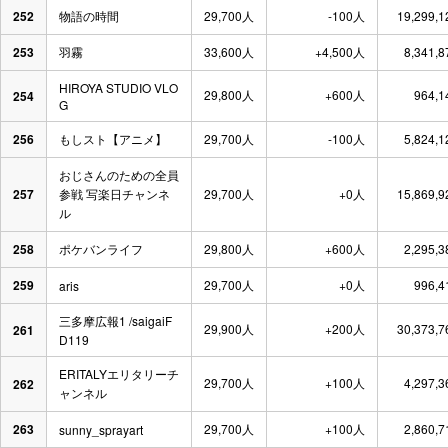
252
物語の時間
29,700人
-100人
19,299,
253
羽霧
33,600人
+4,500人
8,341,
HIROYA STUDIO VLO
29,800人
+600人
964,
254
G
256
もしスト【アニメ】
29,700人
-100人
5,824,
おじさんのための全員
257
参戦 写楽日チャンネ
29,700人
+0人
15,869,
ル
258
ポケバンライフ
29,800人
+600人
2,295,
259
29,700人
+0人
996,
aris
三多摩広報1 /saigaiF
29,900人
+200人
30,373,
261
D119
ERITALYエリタリーチ
29,700人
+100人
4,297,
262
ャンネル
263
29,700人
+100人
2,860,
sunny_sprayart