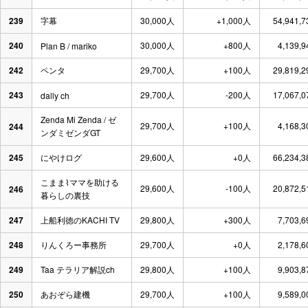
239
字幕
30,000人
+1,000人
54,941,
240
30,000人
+800人
4,139,
Plan B / mariko
242
ペンタ
29,700人
+100人
29,819,
243
29,700人
-200人
17,067,
dally ch
Zenda Mi Zenda / ゼ
29,700人
+100人
4,168,
244
ンダミゼンダGT
245
にやけログ
29,600人
+0人
66,234,
こまま⌇ママを助ける
29,600人
-100人
20,872,
246
暮らしの裏技
247
上船利徳のKACHI TV
29,800人
+300人
7,703,
248
りんくろー事務所
29,700人
+0人
2,178,
249
Taa テラリア解説ch
29,800人
+100人
9,903,
250
あおぞら建機
29,700人
+100人
9,589,