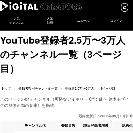
人気
人気
ニュース
ログイン
チャンネル
動画
YouTube登録者2.5万〜3万人
のチャンネル一覧（3ページ
目）
トップ
登録者数別チャンネル一覧
登録者2.5万〜3万人
3ページ目
このページの84チャンネル（可憐なアイボリー Official 〜 鈴木モザイ
クの無修正動画倉庫）を掲載。
最終更新日：2026年08月10日0時
チャンネル名
登録者数
30日登録者増減
総再生