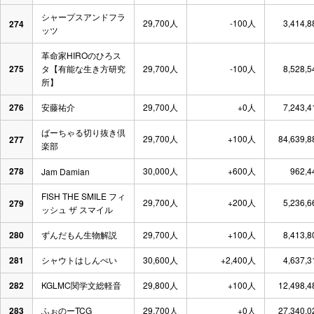
シャープスアンドフラ
29,700人
-100人
3,414,
274
ッツ
革命家HIROのひろス
275
タ【有能な生き方研究
29,700人
-100人
8,528,
所】
276
安藤祐介
29,700人
+0人
7,243,
ばーちゃる切り抜き倶
29,700人
+100人
84,639,
277
楽部
278
30,000人
+600人
962,
Jam Damian
FISH THE SMILE フィ
29,700人
+200人
5,236,
279
ッシュ ザ スマイル
280
ずんだもん生物解説
29,700人
+100人
8,413,
281
シャウトはしんぺい
30,600人
+2,400人
4,637,
282
KGLMC関学文総軽音
29,800人
+100人
12,498,
283
ふぉのーTCG
29,700人
+0人
27,340,