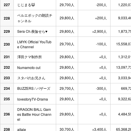
227
じじまる😺
29,700人
-200人
1,220,
ベルエポックの朗読チ
29,800人
+200人
9,033,
228
ャンネル
229
Sera Ch.夜伽せら♥
29,800人
+2,900人
1,873,
LMYK Official YouTub
29,700人
-100人
15,558,
230
e Channel
231
澤田クマ制作所
29,800人
+0人
1,312,
232
29,800人
+0人
13,097,
Numamoto cut
233
スタバのお兄さん
29,800人
+0人
3,033,
234
BUZZERS / バザーズ
29,700人
-300人
669,
235
29,800人
+0人
9,322,
lovestoryTV-Drama
DRAGON BALL Gam
236
29,800人
+0人
4,484,
es Battle Hour Chann
el
238
30,700人
+3,400人
65,368,
altale