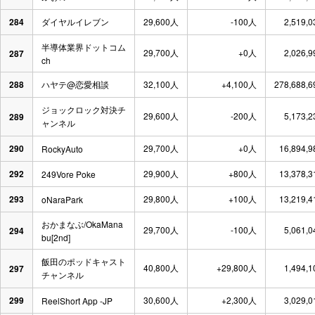
284
ダイヤルイレブン
29,600人
-100人
2,519,
半導体業界ドットコム
29,700人
+0人
2,026,
287
ch
288
ハヤテ@恋愛相談
32,100人
+4,100人
278,688,
ジョックロック対決チ
29,600人
-200人
5,173,
289
ャンネル
290
29,700人
+0人
16,894,
RockyAuto
292
29,900人
+800人
13,378,
249Vore Poke
293
29,800人
+100人
13,219,
oNaraPark
おかまなぶ/OkaMana
29,700人
-100人
5,061,
294
bu[2nd]
飯田のポッドキャスト
40,800人
+29,800人
1,494,
297
チャンネル
299
30,600人
+2,300人
3,029,
ReelShort App -JP