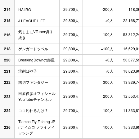
214
29,700人
-200人
118,
HAIIRO
215
29,800人
+0人
22,168,
J.LEAGUE LIFE
気ままにVTuber切り
29,700人
-100人
53,312,
216
抜き
218
ゲンガードッペル
29,800人
+100人
16,629,
220
BreakingDownの部屋
29,800人
+0人
50,377,
221
溌剌ぱや子
29,800人
+0人
18,623,
222
踏切ファンタジー
29,900人
+300人
13,929,
田原俊彦オフィシャル
29,900人
+200人
12,553,
223
YouTubeチャンネル
224
ココ釣れるんけ!?
29,700人
-100人
11,333,
Tiemco Fly Fishing JP
/ ティムコ フライフィ
226
29,800人
+100人
15,333,
ッシング