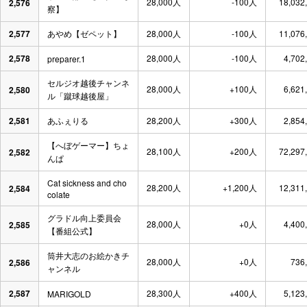
28,000人
-100人
18,032
2,576
察】
2,577
あやめ【ゼペット】
28,000人
-100人
11,076
2,578
28,000人
-100人
4,702
preparer.1
セルジオ越後チャンネ
28,000人
+100人
6,621
2,580
ル「蹴球越後屋」
2,581
あふぇりる
28,200人
+300人
2,854
【へぼゲーマー】ちょ
28,100人
+200人
72,297
2,582
んぱ
Cat sickness and cho
28,200人
+1,200人
12,311
2,584
colate
グラドル向上委員会
28,000人
+0人
4,400
2,585
【番組公式】
筒井大志のお絵かきチ
28,000人
+0人
736
2,586
ャンネル
2,587
28,300人
+400人
5,123
MARIGOLD