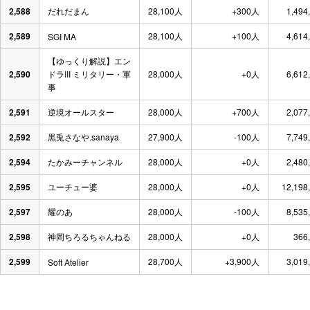
2,588
だれだまん
28,100人
+300人
1,494
2,589
28,100人
+100人
4,614
SGI MA
【ゆっくり解説】エン
2,590
ドラIII ミリタリー・軍
28,000人
+0人
6,612
事
2,591
逆境オールスター
28,000人
+700人
2,077
2,592
黒兎さなや.sanaya
27,900人
-100人
7,749
2,594
たかみーチャンネル
28,000人
+0人
2,480
2,595
ユーチュー婆
28,000人
+0人
12,198
2,597
耀のあ
28,000人
-100人
8,535
2,598
神岡ちろるちゃんねる
28,000人
+0人
366
2,599
28,700人
+3,900人
3,019
Soft Atelier