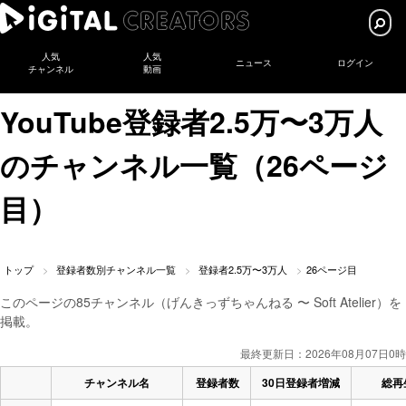
人気
人気
ニュース
ログイン
チャンネル
動画
YouTube登録者2.5万〜3万人
のチャンネル一覧（26ページ
目）
トップ
登録者数別チャンネル一覧
登録者2.5万〜3万人
26ページ目
このページの85チャンネル（げんきっずちゃんねる 〜 Soft Atelier）を
掲載。
最終更新日：2026年08月07日0時
チャンネル名
登録者数
30日登録者増減
総再