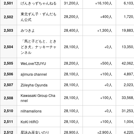
2,501
げんきっずちゃんねる
31,200人
+16,100人
6,103
東北ずん子・ずんだも
28,200人
+400人
1,720
2,502
ん公式
2,503
みつきよ
28,400人
+1,300人
19,883
「馬と子どもと、とき
2,504
どき犬」ナッキーチャ
28,100人
+0人
13,350
ンネル
2,505
28,200人
+500人
42,062
WeLoveTZUYU
2,506
28,100人
+100人
4,897
ajimura channel
2,507
28,100人
+0人
2,023
Züleyha Oyunda
Kawasaki Group Cha
28,100人
+100人
33,568
2,508
nnel
2,510
28,100人
+0人
31,253
niihamalions
2,511
28,100人
+100人
1,004
KoKi HiRO
2,512
星詠み巫女いのり
28,900人
+2,900人
4,220