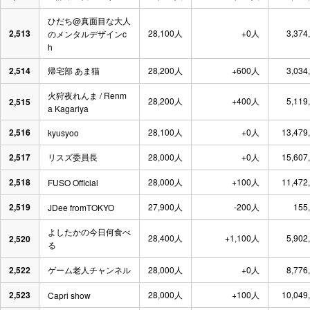
ひだち@真面目な大人
2,513
28,100人
+0人
3,374
のメンタルデザインc
h
2,514
帰宅部 あま猫
28,200人
+600人
3,034
火狩夜れんま / Renm
28,200人
+400人
5,119
2,515
a Kagariya
2,516
28,100人
+0人
13,479
kyusyoo
2,517
リスズ委員長
28,000人
+0人
15,607
2,518
28,000人
+100人
11,472
FUSO Official
2,519
27,900人
-200人
155
JDee fromTOKYO
よしたかの今日何食べ
28,400人
+1,100人
5,902
2,520
る
2,522
ゲーム老人チャンネル
28,000人
+0人
8,776
2,523
28,000人
+100人
10,049
Capri show