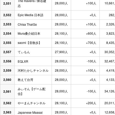
The Ravens / 降谷建
28,000人
+100人
10,661
2,551
志
2,552
Epic Media 日本語
28,000人
+0人
282
2,553
28,000人
+100人
2,326
Chisa ThaiGo
2,554
Mura桑介紹日本
28,100人
+600人
3,823
2,555
saomi【音散歩】
28,100人
+700人
8,435
2,557
てぃもん
27,900人
+0人
30,352
2,558
28,000人
-100人
32,467
EQLXR
2,559
河村たかしチャンネル
28,000人
+100人
4,419
2,560
教えて台湾
28,000人
+0人
4,133
みぃそん【ゲーム配
28,000人
-100人
34,126
2,561
信】
2,562
やーまんチャンネル
28,100人
+200人
20,011
2,563
28,000人
+0人
12,658
Japanese Maasai