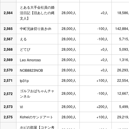
とある大手会社員の婚
2,564
活日記【旧あしたの縄
28,000人
+0人
18,586
文人】
2,565
中町兄妹切り抜きch
28,000人
-100人
142,884
2,567
える
28,000人
-100人
5,715
2,568
どてぴ
28,000人
+0人
5,093
2,569
28,000人
+0人
1,316
Leo Amoroso
2,570
28,000人
+0人
26,293
NOB8823NOB
2,571
28,000人
+100人
22,554
tp31p
ゴルフおばちゃんチャ
28,000人
-100人
12,667
2,572
ンネル
2,573
28,000人
+200人
5,499
Vi
2,575
Koheiのサンドアート
28,000人
+100人
29,219
ホピの部屋【コナン考