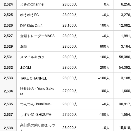
2,524
えみのChannel
28,000人
+0人
6,256
2,525
ゆうゆうFC
28,000人
+0人
3,276
2,526
28,100人
+100人
12,082
DIY Kids Craft
2,527
金融トレーダーMASA
28,000人
+0人
1,991
2,529
深影
28,000人
+600人
3,164
2,531
スマイルキカク
28,000人
-100人
58,386
2,532
28,000人
+200人
54,392
J:COM
2,533
28,000人
+100人
3,108
TAKE CHANNEL
咲良ゆの - Yuno Saku
27,900人
-100人
1,660
2,534
ra
2,535
つんつん-TsunTsun-
28,000人
+0人
30,917
2,537
しずや🐰 -SHIZUYA-
27,900人
-100人
1,554
高知県の釣り師まっつ
28,000人
+0人
15,818
2,538
ん