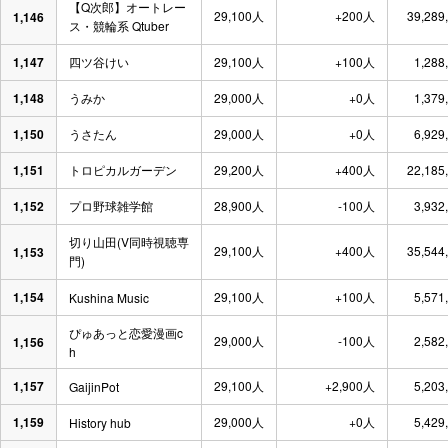
【Q次郎】オートレー
29,100人
+200人
39,289
1,146
ス・競輪系 Qtuber
1,147
四ツ谷けい
29,100人
+100人
1,288
1,148
うみか
29,000人
+0人
1,379
1,150
うさたん
29,000人
+0人
6,929
1,151
トロピカルガーデン
29,200人
+400人
22,185
1,152
プロ野球雑学館
28,900人
-100人
3,932
切り山田(V同時視聴専
29,100人
+400人
35,544
1,153
門)
1,154
29,100人
+100人
5,571
Kushina Music
ぴゅあっと恋愛漫画c
29,000人
-100人
2,582
1,156
h
1,157
29,100人
+2,900人
5,203
GaijinPot
1,159
29,000人
+0人
5,429
History hub