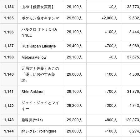
1,134
山神【低音女実況】
29,100人
+0人
38,773
1,135
ポケモン命オキヤンマ
29,500人
+2,000人
9,532
パルクロ オトナCHA
29,100人
+100人
8,444
1,136
NNEL
1,137
29,400人
+700人
6,969
Ruzi Japan Lifestyle
1,138
29,100人
+0人
37,675
MelonaMellow
元局アナ佐藤くみこの
1,140
「優しいおやすみ朗
29,000人
+100人
4,500
読」
1,141
29,100人
+700人
31,876
Shin Sakiura
ジェイ・ジェイとマイ
29,200人
+200人
4,743
1,142
キー
1,143
趣味男(ｼｭﾐｦ)
29,200人
+800人
120,373
1,144
酔シグレ: Yoishigure
29,000人
+100人
8,274