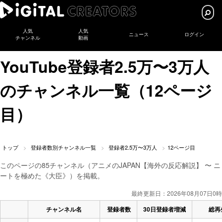
人気
人気
ニュース
ログイン
チャンネル
動画
YouTube登録者2.5万〜3万人
のチャンネル一覧（12ページ
目）
トップ
登録者数別チャンネル一覧
登録者2.5万〜3万人
12ページ目
このページの85チャンネル（アニメのJAPAN【海外の反応解説】 〜 ニ
ートを極めた《大臣》）を掲載。
最終更新日：2026年08月07日0時
チャンネル名
登録者数
30日登録者増減
総再