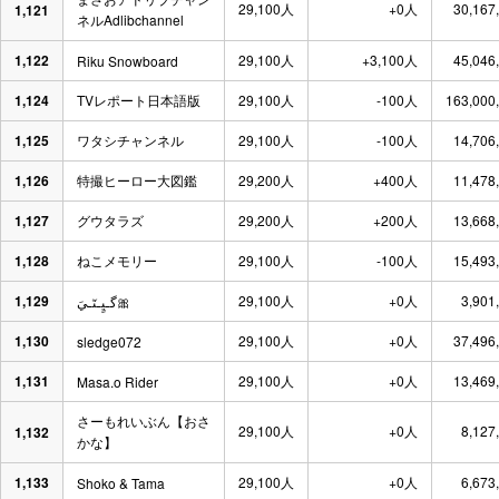
29,100人
+0人
30,167
1,121
ネルAdlibchannel
1,122
29,100人
+3,100人
45,046
Riku Snowboard
1,124
TVレポート日本語版
29,100人
-100人
163,000
1,125
ワタシチャンネル
29,100人
-100人
14,706
1,126
特撮ヒーロー大図鑑
29,200人
+400人
11,478
1,127
グウタラズ
29,200人
+200人
13,668
1,128
ねこメモリー
29,100人
-100人
15,493
1,129
29,100人
+0人
3,901
گـيٍـتٓـيَ🎀
1,130
29,100人
+0人
37,496
sledge072
1,131
29,100人
+0人
13,469
Masa.o Rider
さーもれいぶん【おさ
29,100人
+0人
8,127
1,132
かな】
1,133
29,100人
+0人
6,673
Shoko & Tama