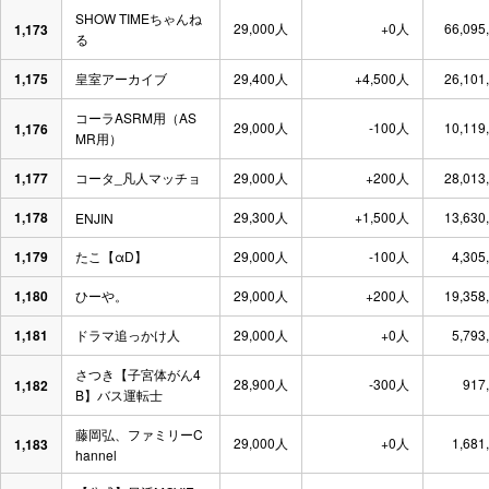
SHOW TIMEちゃんね
29,000人
+0人
66,095
1,173
る
1,175
皇室アーカイブ
29,400人
+4,500人
26,101
コーラASRM用（AS
29,000人
-100人
10,119
1,176
MR用）
1,177
コータ_凡人マッチョ
29,000人
+200人
28,013
1,178
29,300人
+1,500人
13,630
ENJIN
1,179
たこ【αD】
29,000人
-100人
4,305
1,180
ひーや。
29,000人
+200人
19,358
1,181
ドラマ追っかけ人
29,000人
+0人
5,793
さつき【子宮体がん4
28,900人
-300人
917
1,182
B】バス運転士
藤岡弘、ファミリーC
29,000人
+0人
1,681
1,183
hannel