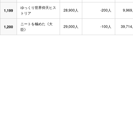
ゆっくり世界仰天ヒス
28,900人
-200人
9,969
1,199
トリア
ニートを極めた《大
29,000人
-100人
39,714
1,200
臣》