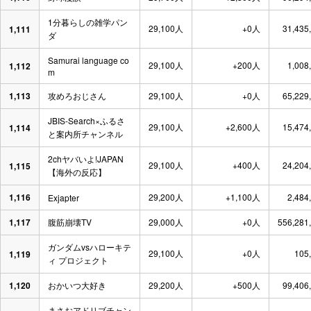
1分暮らしの雑学パン
29,100人
+0人
31,435
1,111
ダ
Samurai language co
29,100人
+200人
1,008
1,112
m
1,113
攻めろおじさん
29,100人
+0人
65,229
JBIS-Search×ふるさ
29,100人
+2,600人
15,474
1,114
と案内所チャンネル
2chヤバいよ!JAPAN
29,100人
+400人
24,204
1,115
【海外の反応】
1,116
29,200人
+1,100人
2,484
Exjapter
1,117
腹筋崩壊TV
29,000人
+0人
556,281
ガンダムvsハローキテ
29,100人
+0人
105
1,119
ィ プロジェクト
1,120
おかいつ大好き
29,200人
+500人
99,406
まさおアドリブチャン