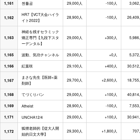
1,161
젠틀곰
29,000人
-100人
3,062
HR7【VCT大会ハイラ
28,900人
-100人
26,409
1,162
イト2022】
神経を残すセラミック
1,163
矯正専門【九段下スタ
29,000人
+300人
5,986
ーデンタル】
1,165
波動、気功チャンネル
29,000人
+0人
5,372
1,166
紅葉咲
29,100人
+400人
30,512
まさな先生【医師×薬
29,700人
+2,600人
18,755
1,167
剤師】
1,168
てづくりパン
29,000人
+100人
40,814
1,169
28,900人
-100人
7,553
Atheist
1,171
29,000人
+100人
30,941
UNCHA12/4
狐狸老師的【從大人開
29,300人
+1,800人
707
1,172
始的日文大學】