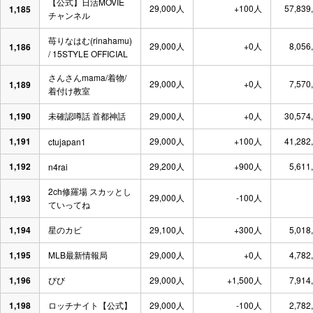
【公式】日活MOVIE
29,000人
+100人
57,839
1,185
チャンネル
苺りなはむ(rinahamu)
29,000人
+0人
8,056
1,186
/ 15STYLE OFFICIAL
さんさんmama/着物/
29,000人
+0人
7,570
1,189
着付け教室
1,190
未確認噂話 首都神話
29,000人
+0人
30,574
1,191
29,000人
+100人
41,282
ctujapan1
1,192
29,200人
+900人
5,611
n4rai
2ch修羅場 スカッとし
29,000人
-100人
1,193
ていってね
1,194
星のカビ
29,100人
+300人
5,018
1,195
MLB最新情報局
29,000人
+0人
4,782
1,196
びび
29,000人
+1,500人
7,914
1,198
ロッチナイト【公式】
29,000人
-100人
2,782