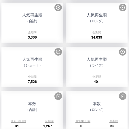
人気再生順
人気再生順
（合計）
（ロング）
全期間
全期間
3,306
34,039
人気再生順
人気再生順
（ショート）
（ライブ）
全期間
全期間
7,526
401
本数
本数
（合計）
（ロング）
直近30日間
全期間
直近30日間
全期間
31
1,267
0
35