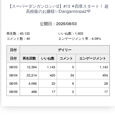
【スーパーダンガンロンパ2】#13 ✦四章スタート！ 超
高校級のお嬢様✨/Danganronpa2💜
公開日：2026/08/03
再生数：40,132
いいね数：1,603
コメント数：40
エンゲージメント率：4.09%
日付
デイリー
日付
再生回数
いいね数
コメント
エンゲージメント
08/03
12,364
1,143
0
1,143
08/04
23,214
420
34
454
08/05
4,066
23
6
29
08/06
488
17
0
17