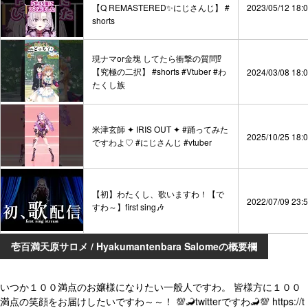
【Q REMASTERED✨にじさんじ】 #
2023/05/12 18:
shorts
現ナマor金塊 してたら衝撃の質問⁉
【究極の二択】 #shorts #Vtuber #わ
2024/03/08 18:
たくし族
米津玄師 ✦ IRIS OUT ✦ #踊ってみた
2025/10/25 18:
ですわよ♡ #にじさんじ #vtuber
【初】わたくし、歌いますわ！【で
2022/07/09 23:
すわ～】first sing🎶
壱百満天原サロメ / Hyakumantenbara Salomeの概要欄
いつか１００満点のお嬢様になりたい一般人ですわ。 皆様方に１００
満点の笑顔をお届けしたいですわ～～！ 💯🦂twitterですわ🦂💯 https://t