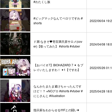
#わたくし族
#ビッグマックなんてペロリですわ #
2022/06/04 19:
shorts
ド屑-なきそ🖤壱百満天原サロメ(cov
2024/04/08 18:
er)【歌ってみた】 #shorts #vtuber
【おバイオ7】BIOHAZARD 7 ✦ をプ
2022/05/26 01:
レイいたしますわ！ ✦1【ですわ】
なんかたまたま避けちゃったんです
けど！？ ※NOグロ #shorts #vtuber #
2025/04/28 18:
にじさんじ #illustration
指示厨をわからせる‼‼Fとの闘い♥