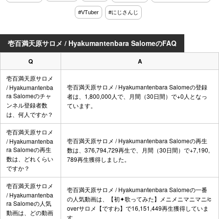
#VTuber
#にじさんじ
壱百満天原サロメ / Hyakumantenbara SalomeのFAQ
Q
A
壱百満天原サロメ
壱百満天原サロメ / Hyakumantenbara Salomeの登録
/ Hyakumantenba
ra Salomeのチャ
者は、1,800,000人で、月間（30日間）で+0人となっ
ンネル登録者数
ています。
は、何人ですか？
壱百満天原サロメ
壱百満天原サロメ / Hyakumantenbara Salomeの再生
/ Hyakumantenba
ra Salomeの再生
数は、376,794,729再生で、月間（30日間）で+7,190,
数は、どれくらい
789再生獲得しました。
ですか？
壱百満天原サロメ
壱百満天原サロメ / Hyakumantenbara Salomeの一番
/ Hyakumantenba
の人気動画は、
【初✦歌ってみた】メニメニマニマニ/c
ra Salomeの人気
overサロメ【ですわ】
で16,151,449再生獲得していま
動画は、どの動画
す。