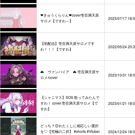
❤きゅうくらりん❤cover壱百満天原
2023/07/17 18:
サロメ【ですわ～】
【初配信】壱百満天原サロメです
2022/05/24 20:
わ！！！【ですわ】
🦇 ヴァンパイア 🦇 壱百満天原サ
2023/10/31 18:
ロメ/cover
【シャニマス】SOS 歌ってみたんで
すわ！ cover.壱百満天原サロメ【で
2023/01/21 18:
すわ】
どっち？😊わたくしに相応しい選択
を♡【究極の二択】 #shorts #Vtuber
2024/12/24 18: