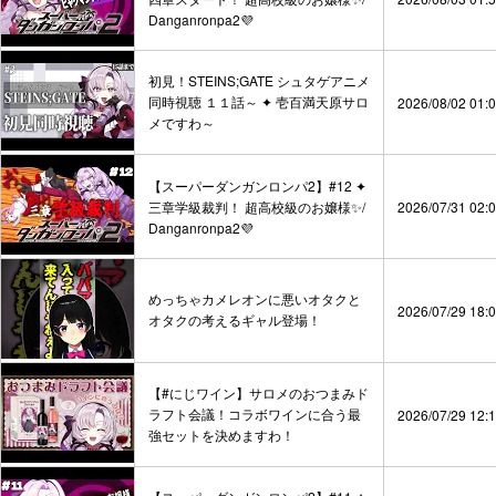
Danganronpa2💜
初見！STEINS;GATE シュタゲアニメ
同時視聴 １１話～ ✦ 壱百満天原サロ
2026/08/02 01:
メですわ～
【スーパーダンガンロンパ2】#12 ✦
三章学級裁判！ 超高校級のお嬢様✨/
2026/07/31 02:
Danganronpa2💜
めっちゃカメレオンに悪いオタクと
2026/07/29 18:
オタクの考えるギャル登場！
【#にじワイン】サロメのおつまみド
ラフト会議！コラボワインに合う最
2026/07/29 12:
強セットを決めますわ！