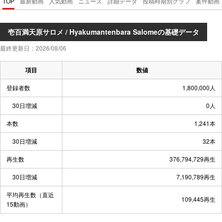
TOP
最新動画
人気動画
ニュース
詳細データ
投稿時期別グラフ
案件動画
壱百満天原サロメ / Hyakumantenbara Salomeの基礎データ
最終更新日：2026/08/06
項目
数値
登録者数
1,800,000人
30日増減
0人
本数
1,241本
30日増減
32本
再生数
376,794,729再生
30日増減
7,190,789再生
平均再生数（直近
109,445再生
15動画）