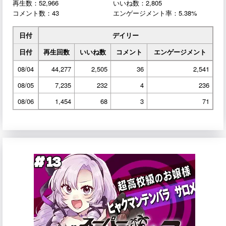
再生数：52,966
いいね数：2,805
コメント数：43
エンゲージメント率：5.38%
日付
デイリー
日付
再生回数
いいね数
コメント
エンゲージメント
08/04
44,277
2,505
36
2,541
08/05
7,235
232
4
236
08/06
1,454
68
3
71