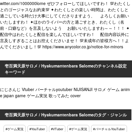
witter.com/1000000lome ぜひフォローしてほしいですわ！ 💯わたくし
とのゴージャスなお約束💯 ✦わたくしとの楽しい時間は、わたくしと
過ごしている時だけ大事にしてくださりますよう、 よろしくお願い
いたしますわ！ ✦ほかのライバーの方と過ごすとき、わたくし（名
前・口癖など）を言及しないよう お願いいたしますわ～～！！！ ✦
配信中はわたくしと配信を楽しんでほしいですわ！ 配信内容以外に
言及しすぎることはお控えくださいませ！ 💯未成年の皆様方へ！！よ
んでくださいまし！💯 https://www.anycolor.co.jp/notice-for-minors
壱百満天原サロメ / Hyakumantenbara Salomeのチャンネル設定
キーワード
にじさんじ Vtuber バーチャルyoutuber NIJISANJI サロメ ゲーム anim
e japan game ゲーム実況 歌ってみた cover
壱百満天原サロメ / Hyakumantenbara Salomeのタグ・ジャンル
#ゲーム実況
#YouTuber
#VTuber
#ゲーム実況
#バーチャルYouTuber