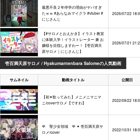
最悪不良２年停学の理由がヤバすぎ
たｗｗ #あらなみマイクラ #vtuber #
2026/07/22 18:
にじさんじ
【#サロメとおえかき】イラスト教室
に体験入学！イラストレーター 兼 お
2026/07/21 21:
嬢様を目指しますわー！【壱百満天
原サロメ｜にじさんじ】
壱百満天原サロメ / Hyakumantenbara Salomeの人気動画
サムネイル
動画タイトル
公開日
【初✦歌ってみた】メニメニマニマ
2022/09/22 18:
ニ/coverサロメ【ですわ】
🌹 聖少女領域 🌹 ✦ 壱百満天原サ
2022/10/31 18:
ロメ/cover