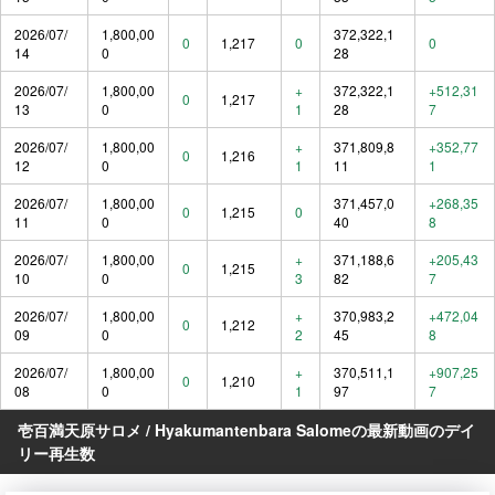
2026/07/
1,800,00
372,322,1
0
1,217
0
0
14
0
28
2026/07/
1,800,00
+
372,322,1
+512,31
0
1,217
13
0
1
28
7
2026/07/
1,800,00
+
371,809,8
+352,77
0
1,216
12
0
1
11
1
2026/07/
1,800,00
371,457,0
+268,35
0
1,215
0
11
0
40
8
2026/07/
1,800,00
+
371,188,6
+205,43
0
1,215
10
0
3
82
7
2026/07/
1,800,00
+
370,983,2
+472,04
0
1,212
09
0
2
45
8
2026/07/
1,800,00
+
370,511,1
+907,25
0
1,210
08
0
1
97
7
壱百満天原サロメ / Hyakumantenbara Salomeの最新動画のデイ
リー再生数