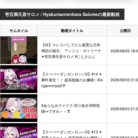
壱百満天原サロメ / Hyakumantenbara Salomeの最新動画
サムネイル
動画タイトル
公開日
【💩】スレスパしてたら最悪な日本
神話が誕生。 アンジュ・カトリーナ
2026/08/05 18:
✦壱百満天原サロメ #にじさんじ
【スーパーダンガンロンパ2】#14 ✦
事件発生！！ 超高校級のお嬢様✨/Da
2026/08/05 01:
nganronpa2💜
#あらなみマイクラ 切り抜き同時視
2026/08/03 21:
聴👀ですわ～～❣
【スーパーダンガンロンパ2】#13 ✦
四章スタート！ 超高校級のお嬢様✨/
2026/08/03 01: