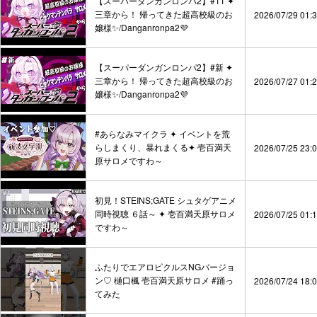
【スーパーダンガンロンパ2】#11 ✦
三章から！ 帰ってきた超高校級のお
2026/07/29 01:
嬢様✨/Danganronpa2💜
【スーパーダンガンロンパ2】#新 ✦
三章から！ 帰ってきた超高校級のお
2026/07/27 01:
嬢様✨/Danganronpa2💜
#あらなみマイクラ ✦ イベントを荒
らしまくり、暴れまくる✦ 壱百満天
2026/07/25 23:
原サロメですわ～
初見！STEINS;GATE シュタゲアニメ
同時視聴 ６話～ ✦ 壱百満天原サロメ
2026/07/25 01:
ですわ～
ふたりでエアロピクルスNGバージョ
ン♡ 樋口楓 壱百満天原サロメ #踊っ
2026/07/24 18:
てみた